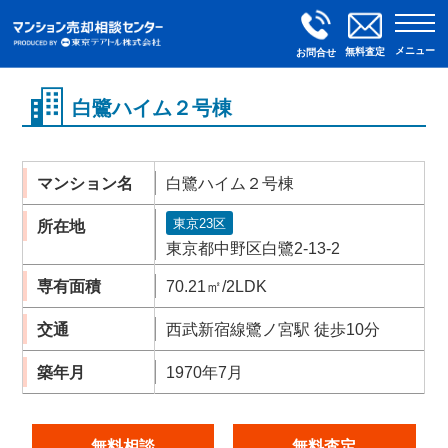
メニュー
無料査定
お問合せ
白鷺ハイム２号棟
マンション名
白鷺ハイム２号棟
東京23区
所在地
東京都中野区白鷺2-13-2
専有面積
70.21㎡/2LDK
交通
西武新宿線鷺ノ宮駅 徒歩10分
築年月
1970年7月
無料相談
無料査定