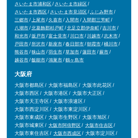
さいたま市浦和区
さいたま市緑区
さいたま市西区
さいたま市見沼区
ふじみ野市
三郷市
上尾市
久喜市
入間市
入間郡三芳町
八潮市
北葛飾郡杉戸町
北足立郡伊奈町
吉川市
和光市
坂戸市
富士見市
川口市
川越市
志木市
戸田市
所沢市
新座市
春日部市
朝霞市
桶川市
熊谷市
狭山市
羽生市
草加市
蓮田市
蕨市
越谷市
飯能市
鴻巣市
鶴ヶ島市
大阪府
大阪市都島区
大阪市福島区
大阪市此花区
大阪市西区
大阪市港区
大阪市大正区
大阪市天王寺区
大阪市浪速区
大阪市西淀川区
大阪市東淀川区
大阪市東成区
大阪市生野区
大阪市旭区
大阪市城東区
大阪市阿倍野区
大阪市住吉区
大阪市東住吉区
大阪市西成区
大阪市淀川区