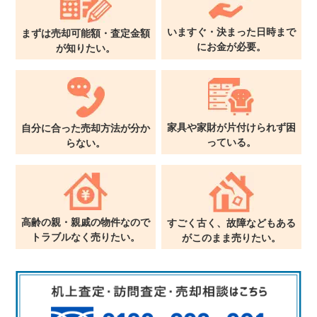
いますぐ・決まった日時まで
まずは売却可能額・査定金額
に
お金が必要。
が
知りたい。
家具や家財が片付けられず
困
自分に合った売却方法が
分か
っている。
らない。
高齢の親・親戚の物件なので
すごく古く、故障などもある
トラブルなく売りたい。
が
このまま売りたい。