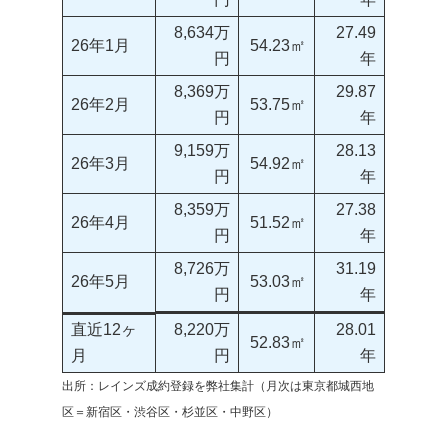
8,634万
27.49
26年1月
54.23㎡
円
年
8,369万
29.87
26年2月
53.75㎡
円
年
9,159万
28.13
26年3月
54.92㎡
円
年
8,359万
27.38
26年4月
51.52㎡
円
年
8,726万
31.19
26年5月
53.03㎡
円
年
直近12ヶ
8,220万
28.01
52.83㎡
月
円
年
出所：レインズ成約登録を弊社集計（月次は東京都城西地
区＝新宿区・渋谷区・杉並区・中野区）