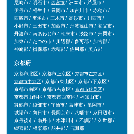
尼崎市
明石市
西宮市
洲本市
芦屋市
伊丹市
相生市
豊岡市
加古川市
赤穂市
西脇市
宝塚市
三木市
高砂市
川西市
小野市
三田市
加西市
丹波篠山市
養父市
丹波市
南あわじ市
朝来市
淡路市
宍粟市
加東市
たつの市
川辺郡
多可郡
加古郡
神崎郡
揖保郡
赤穂郡
佐用郡
美方郡
京都府
京都市北区
京都市上京区
京都市左京区
京都市中京区
京都市東山区
京都市下京区
京都市南区
京都市右京区
京都市伏見区
京都市山科区
京都市西京区
福知山市
舞鶴市
綾部市
宇治市
宮津市
亀岡市
城陽市
向日市
長岡京市
八幡市
京田辺市
京丹後市
南丹市
木津川市
乙訓郡
久世郡
綴喜郡
相楽郡
船井郡
与謝郡