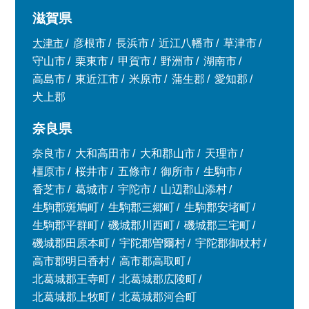
滋賀県
大津市
彦根市
長浜市
近江八幡市
草津市
守山市
栗東市
甲賀市
野洲市
湖南市
高島市
東近江市
米原市
蒲生郡
愛知郡
犬上郡
奈良県
奈良市
大和高田市
大和郡山市
天理市
橿原市
桜井市
五條市
御所市
生駒市
香芝市
葛城市
宇陀市
山辺郡山添村
生駒郡斑鳩町
生駒郡三郷町
生駒郡安堵町
生駒郡平群町
磯城郡川西町
磯城郡三宅町
磯城郡田原本町
宇陀郡曽爾村
宇陀郡御杖村
高市郡明日香村
高市郡高取町
北葛城郡王寺町
北葛城郡広陵町
北葛城郡上牧町
北葛城郡河合町