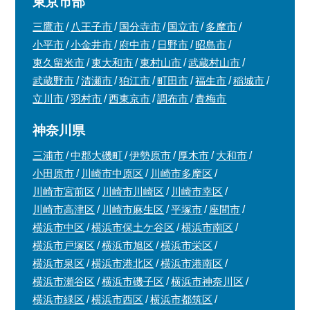
東京市部
三鷹市
八王子市
国分寺市
国立市
多摩市
小平市
小金井市
府中市
日野市
昭島市
東久留米市
東大和市
東村山市
武蔵村山市
武蔵野市
清瀬市
狛江市
町田市
福生市
稲城市
立川市
羽村市
西東京市
調布市
青梅市
神奈川県
三浦市
中郡大磯町
伊勢原市
厚木市
大和市
小田原市
川崎市中原区
川崎市多摩区
川崎市宮前区
川崎市川崎区
川崎市幸区
川崎市高津区
川崎市麻生区
平塚市
座間市
横浜市中区
横浜市保土ケ谷区
横浜市南区
横浜市戸塚区
横浜市旭区
横浜市栄区
横浜市泉区
横浜市港北区
横浜市港南区
横浜市瀬谷区
横浜市磯子区
横浜市神奈川区
横浜市緑区
横浜市西区
横浜市都筑区