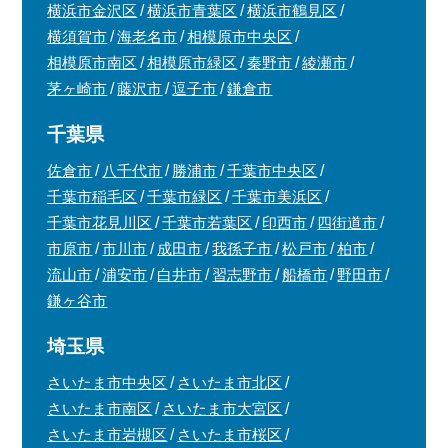
横浜市金沢区
横浜市青葉区
横浜市鶴見区
横須賀市
海老名市
相模原市中央区
相模原市南区
相模原市緑区
秦野市
綾瀬市
茅ヶ崎市
藤沢市
逗子市
鎌倉市
千葉県
佐倉市
八千代市
勝浦市
千葉市中央区
千葉市稲毛区
千葉市緑区
千葉市美浜区
千葉市花見川区
千葉市若葉区
印西市
四街道市
市原市
市川市
成田市
我孫子市
松戸市
柏市
流山市
浦安市
白井市
習志野市
船橋市
野田市
鎌ヶ谷市
埼玉県
さいたま市中央区
さいたま市北区
さいたま市南区
さいたま市大宮区
さいたま市岩槻区
さいたま市桜区