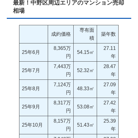
最新！中野区周辺エリアのマンション売却
相場
専有面
成約価格
築年数
積
8,365万
27.11
25年6月
54.15㎡
円
年
7,443万
28.47
25年7月
52.32㎡
円
年
7,124万
27.09
25年8月
48.33㎡
円
年
8,317万
27.42
25年9月
53.08㎡
円
年
8,157万
25.39
25年10月
51.43㎡
円
年