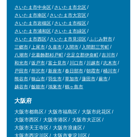
さいたま市中央区
さいたま市北区
さいたま市南区
さいたま市大宮区
さいたま市岩槻区
さいたま市桜区
さいたま市浦和区
さいたま市緑区
さいたま市西区
さいたま市見沼区
ふじみ野市
三郷市
上尾市
久喜市
入間市
入間郡三芳町
八潮市
北葛飾郡杉戸町
北足立郡伊奈町
吉川市
和光市
坂戸市
富士見市
川口市
川越市
志木市
戸田市
所沢市
新座市
春日部市
朝霞市
桶川市
熊谷市
狭山市
羽生市
草加市
蓮田市
蕨市
越谷市
飯能市
鴻巣市
鶴ヶ島市
大阪府
大阪市都島区
大阪市福島区
大阪市此花区
大阪市西区
大阪市港区
大阪市大正区
大阪市天王寺区
大阪市浪速区
大阪市西淀川区
大阪市東淀川区