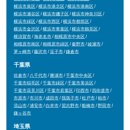
横浜市泉区
横浜市港北区
横浜市港南区
横浜市瀬谷区
横浜市磯子区
横浜市神奈川区
横浜市緑区
横浜市西区
横浜市都筑区
横浜市金沢区
横浜市青葉区
横浜市鶴見区
横須賀市
海老名市
相模原市中央区
相模原市南区
相模原市緑区
秦野市
綾瀬市
茅ヶ崎市
藤沢市
逗子市
鎌倉市
千葉県
佐倉市
八千代市
勝浦市
千葉市中央区
千葉市稲毛区
千葉市緑区
千葉市美浜区
千葉市花見川区
千葉市若葉区
印西市
四街道市
市原市
市川市
成田市
我孫子市
松戸市
柏市
流山市
浦安市
白井市
習志野市
船橋市
野田市
鎌ヶ谷市
埼玉県