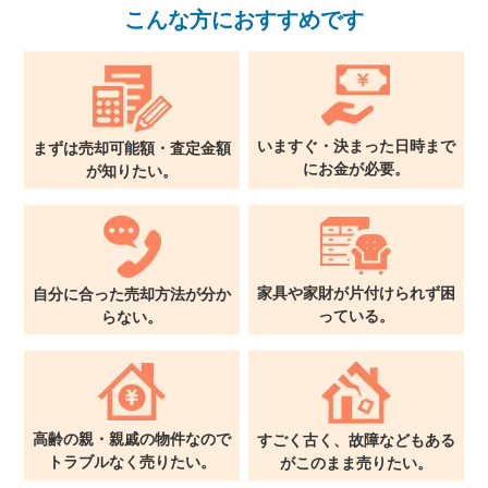
こんな方におすすめです
×
無料査定・売却相談
10時～18時/水曜日定休
いますぐ・決まった日時まで
まずは売却可能額・査定金額
に
お金が必要。
が
知りたい。
東京本社
0120-900-881
関西支社
0120-711-018
家具や家財が片付けられず
困
自分に合った売却方法が
分か
っている。
らない。
高齢の親・親戚の物件なので
すごく古く、故障などもある
トラブルなく売りたい。
が
このまま売りたい。