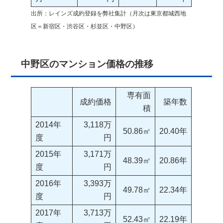
出所：レインズ成約登録を弊社集計（月次は東京都城西地
区＝新宿区・渋谷区・杉並区・中野区）
中野区のマンション価格の推移
専有面
成約価格
築年数
積
2014年
3,118万
50.86㎡
20.40年
度
円
2015年
3,171万
48.39㎡
20.86年
度
円
2016年
3,393万
49.78㎡
22.34年
度
円
2017年
3,713万
52.43㎡
22.19年