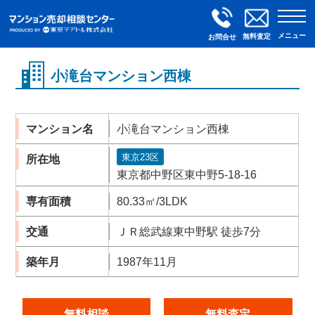
メニュー
無料査定
お問合せ
小滝台マンション西棟
マンション名
小滝台マンション西棟
東京23区
所在地
東京都中野区東中野5-18-16
専有面積
80.33㎡/3LDK
交通
ＪＲ総武線東中野駅 徒歩7分
築年月
1987年11月
無料相談
無料査定