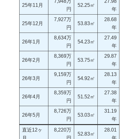
7,948万
27.98
25年11月
52.25㎡
円
年
7,927万
28.68
25年12月
53.83㎡
円
年
8,634万
27.49
26年1月
54.23㎡
円
年
8,369万
29.87
26年2月
53.75㎡
円
年
9,159万
28.13
26年3月
54.92㎡
円
年
8,359万
27.38
26年4月
51.52㎡
円
年
8,726万
31.19
26年5月
53.03㎡
円
年
直近12ヶ
8,220万
28.01
52.83㎡
月
円
年