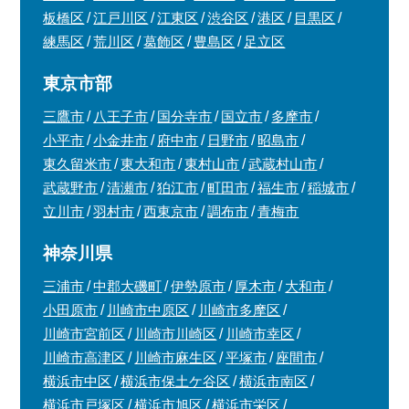
板橋区
江戸川区
江東区
渋谷区
港区
目黒区
練馬区
荒川区
葛飾区
豊島区
足立区
東京市部
三鷹市
八王子市
国分寺市
国立市
多摩市
小平市
小金井市
府中市
日野市
昭島市
東久留米市
東大和市
東村山市
武蔵村山市
武蔵野市
清瀬市
狛江市
町田市
福生市
稲城市
立川市
羽村市
西東京市
調布市
青梅市
神奈川県
三浦市
中郡大磯町
伊勢原市
厚木市
大和市
小田原市
川崎市中原区
川崎市多摩区
川崎市宮前区
川崎市川崎区
川崎市幸区
川崎市高津区
川崎市麻生区
平塚市
座間市
横浜市中区
横浜市保土ケ谷区
横浜市南区
横浜市戸塚区
横浜市旭区
横浜市栄区