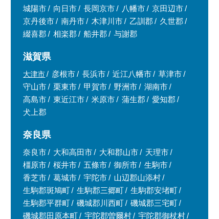
城陽市
向日市
長岡京市
八幡市
京田辺市
京丹後市
南丹市
木津川市
乙訓郡
久世郡
綴喜郡
相楽郡
船井郡
与謝郡
滋賀県
大津市
彦根市
長浜市
近江八幡市
草津市
守山市
栗東市
甲賀市
野洲市
湖南市
高島市
東近江市
米原市
蒲生郡
愛知郡
犬上郡
奈良県
奈良市
大和高田市
大和郡山市
天理市
橿原市
桜井市
五條市
御所市
生駒市
香芝市
葛城市
宇陀市
山辺郡山添村
生駒郡斑鳩町
生駒郡三郷町
生駒郡安堵町
生駒郡平群町
磯城郡川西町
磯城郡三宅町
磯城郡田原本町
宇陀郡曽爾村
宇陀郡御杖村