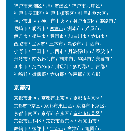
神戸市東灘区
神戸市灘区
神戸市兵庫区
神戸市長田区
神戸市須磨区
神戸市垂水区
神戸市北区
神戸市中央区
神戸市西区
姫路市
尼崎市
明石市
西宮市
洲本市
芦屋市
伊丹市
相生市
豊岡市
加古川市
赤穂市
西脇市
宝塚市
三木市
高砂市
川西市
小野市
三田市
加西市
丹波篠山市
養父市
丹波市
南あわじ市
朝来市
淡路市
宍粟市
加東市
たつの市
川辺郡
多可郡
加古郡
神崎郡
揖保郡
赤穂郡
佐用郡
美方郡
京都府
京都市北区
京都市上京区
京都市左京区
京都市中京区
京都市東山区
京都市下京区
京都市南区
京都市右京区
京都市伏見区
京都市山科区
京都市西京区
福知山市
舞鶴市
綾部市
宇治市
宮津市
亀岡市