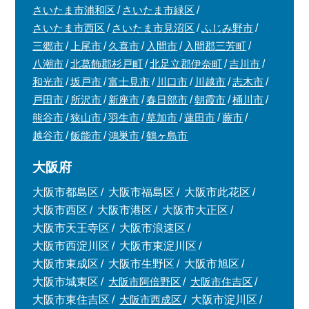
さいたま市浦和区
さいたま市緑区
さいたま市西区
さいたま市見沼区
ふじみ野市
三郷市
上尾市
久喜市
入間市
入間郡三芳町
八潮市
北葛飾郡杉戸町
北足立郡伊奈町
吉川市
和光市
坂戸市
富士見市
川口市
川越市
志木市
戸田市
所沢市
新座市
春日部市
朝霞市
桶川市
熊谷市
狭山市
羽生市
草加市
蓮田市
蕨市
越谷市
飯能市
鴻巣市
鶴ヶ島市
大阪府
大阪市都島区
大阪市福島区
大阪市此花区
大阪市西区
大阪市港区
大阪市大正区
大阪市天王寺区
大阪市浪速区
大阪市西淀川区
大阪市東淀川区
大阪市東成区
大阪市生野区
大阪市旭区
大阪市城東区
大阪市阿倍野区
大阪市住吉区
大阪市東住吉区
大阪市西成区
大阪市淀川区