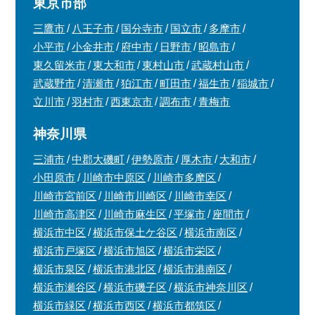
東京市部
三鷹市
八王子市
国分寺市
国立市
多摩市
小平市
小金井市
府中市
日野市
昭島市
東久留米市
東大和市
東村山市
武蔵村山市
武蔵野市
清瀬市
狛江市
町田市
福生市
稲城市
立川市
羽村市
西東京市
調布市
青梅市
神奈川県
三浦市
中郡大磯町
伊勢原市
厚木市
大和市
小田原市
川崎市中原区
川崎市多摩区
川崎市宮前区
川崎市川崎区
川崎市幸区
川崎市高津区
川崎市麻生区
平塚市
座間市
横浜市中区
横浜市保土ケ谷区
横浜市南区
横浜市戸塚区
横浜市旭区
横浜市栄区
横浜市泉区
横浜市港北区
横浜市港南区
横浜市瀬谷区
横浜市磯子区
横浜市神奈川区
横浜市緑区
横浜市西区
横浜市都筑区