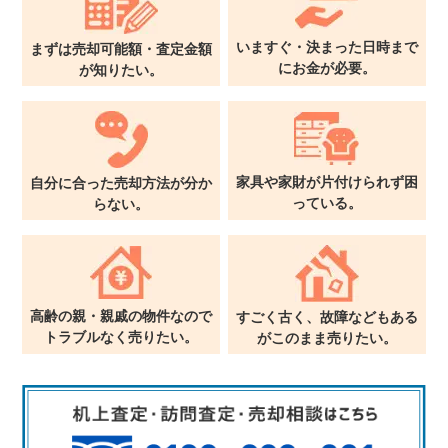
いますぐ・決まった日時まで
まずは売却可能額・査定金額
に
お金が必要。
が
知りたい。
家具や家財が片付けられず
困
自分に合った売却方法が
分か
っている。
らない。
高齢の親・親戚の物件なので
すごく古く、故障などもある
トラブルなく売りたい。
が
このまま売りたい。