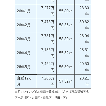
円
年
7,277万
28.30
26年1月
55.80㎡
円
年
7,478万
30.62
26年2月
58.36㎡
円
年
7,781万
28.04
26年3月
58.89㎡
円
年
7,185万
28.51
26年4月
55.32㎡
円
年
7,454万
29.50
26年5月
56.80㎡
円
年
直近12ヶ
7,286万
28.21
57.32㎡
月
円
年
出所：レインズ成約登録を弊社集計（月次は東京都城南地
区＝品川区・大田区・目黒区・世田谷区）