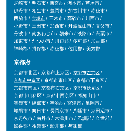
尼崎市
明石市
西宮市
洲本市
芦屋市
伊丹市
相生市
豊岡市
加古川市
赤穂市
西脇市
宝塚市
三木市
高砂市
川西市
小野市
三田市
加西市
丹波篠山市
養父市
丹波市
南あわじ市
朝来市
淡路市
宍粟市
加東市
たつの市
川辺郡
多可郡
加古郡
神崎郡
揖保郡
赤穂郡
佐用郡
美方郡
京都府
京都市北区
京都市上京区
京都市左京区
京都市中京区
京都市東山区
京都市下京区
京都市南区
京都市右京区
京都市伏見区
京都市山科区
京都市西京区
福知山市
舞鶴市
綾部市
宇治市
宮津市
亀岡市
城陽市
向日市
長岡京市
八幡市
京田辺市
京丹後市
南丹市
木津川市
乙訓郡
久世郡
綴喜郡
相楽郡
船井郡
与謝郡