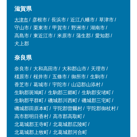
滋賀県
大津市
彦根市
長浜市
近江八幡市
草津市
守山市
栗東市
甲賀市
野洲市
湖南市
高島市
東近江市
米原市
蒲生郡
愛知郡
犬上郡
奈良県
奈良市
大和高田市
大和郡山市
天理市
橿原市
桜井市
五條市
御所市
生駒市
香芝市
葛城市
宇陀市
山辺郡山添村
生駒郡斑鳩町
生駒郡三郷町
生駒郡安堵町
生駒郡平群町
磯城郡川西町
磯城郡三宅町
磯城郡田原本町
宇陀郡曽爾村
宇陀郡御杖村
高市郡明日香村
高市郡高取町
北葛城郡王寺町
北葛城郡広陵町
北葛城郡上牧町
北葛城郡河合町