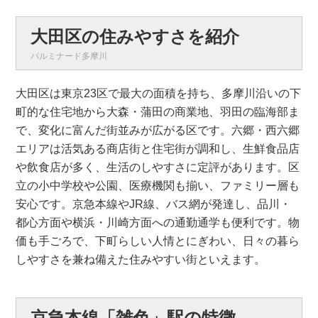
大田区の住みやすさを紹介
パルミナード多摩川
大田区は東京23区で最大の面積を持ち、多摩川沿いの下
町的な住宅地から大森・蒲田の商業地、羽田の臨海部ま
で、変化に富んだ街並みが広がる区です。六郷・西六郷
エリアは活気ある商店街と住宅街が調和し、生鮮食品店
や飲食店が多く、生活のしやすさに定評があります。区
立の小中学校や公園、医療機関も揃い、ファミリー層も
安心です。京急本線やJR線、バス網が発達し、品川・
都心方面や横浜・川崎方面への通勤通学も便利です。物
価も手ごろで、下町らしい人情とにぎわい、日々の暮ら
しやすさを兼ね備えた住みやすい街といえます。
京急本線「雑色」駅の特徴