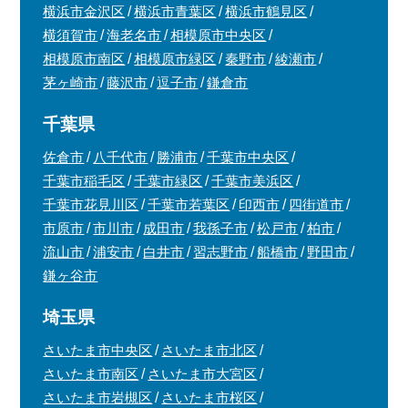
横浜市金沢区
横浜市青葉区
横浜市鶴見区
横須賀市
海老名市
相模原市中央区
相模原市南区
相模原市緑区
秦野市
綾瀬市
茅ヶ崎市
藤沢市
逗子市
鎌倉市
千葉県
佐倉市
八千代市
勝浦市
千葉市中央区
千葉市稲毛区
千葉市緑区
千葉市美浜区
千葉市花見川区
千葉市若葉区
印西市
四街道市
市原市
市川市
成田市
我孫子市
松戸市
柏市
流山市
浦安市
白井市
習志野市
船橋市
野田市
鎌ヶ谷市
埼玉県
さいたま市中央区
さいたま市北区
さいたま市南区
さいたま市大宮区
さいたま市岩槻区
さいたま市桜区