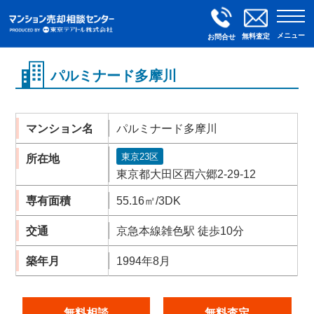
メニュー
無料査定
お問合せ
パルミナード多摩川
マンション名
パルミナード多摩川
東京23区
所在地
東京都大田区西六郷2-29-12
専有面積
55.16㎡/3DK
交通
京急本線雑色駅 徒歩10分
築年月
1994年8月
無料相談
無料査定