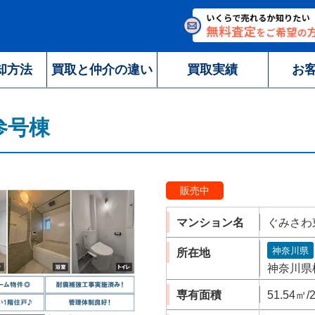
却方法
買取と仲介の違い
買取実績
お
参号棟
販売中
マンション名
ぐみさわ
神奈川県
所在地
神奈川県
専有面積
51.54㎡/