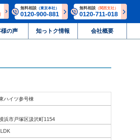
無料相談
無料相談
（東京本社）
（関西支社）
0120-900-881
0120-711-018
客様の声
知っトク情報
会社概要
東ハイツ参号棟
横浜市戸塚区汲沢町1154
2LDK