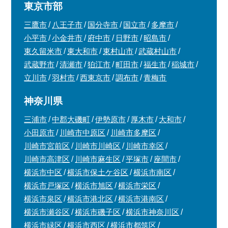
東京市部
三鷹市
八王子市
国分寺市
国立市
多摩市
小平市
小金井市
府中市
日野市
昭島市
東久留米市
東大和市
東村山市
武蔵村山市
武蔵野市
清瀬市
狛江市
町田市
福生市
稲城市
立川市
羽村市
西東京市
調布市
青梅市
神奈川県
三浦市
中郡大磯町
伊勢原市
厚木市
大和市
小田原市
川崎市中原区
川崎市多摩区
川崎市宮前区
川崎市川崎区
川崎市幸区
川崎市高津区
川崎市麻生区
平塚市
座間市
横浜市中区
横浜市保土ケ谷区
横浜市南区
横浜市戸塚区
横浜市旭区
横浜市栄区
横浜市泉区
横浜市港北区
横浜市港南区
横浜市瀬谷区
横浜市磯子区
横浜市神奈川区
横浜市緑区
横浜市西区
横浜市都筑区