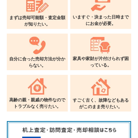
いますぐ・決まった日時まで
まずは売却可能額・査定金額
に
お金が必要。
が
知りたい。
家具や家財が片付けられず
困
自分に合った売却方法が
分か
っている。
らない。
高齢の親・親戚の物件なので
すごく古く、故障などもある
トラブルなく売りたい。
が
このまま売りたい。