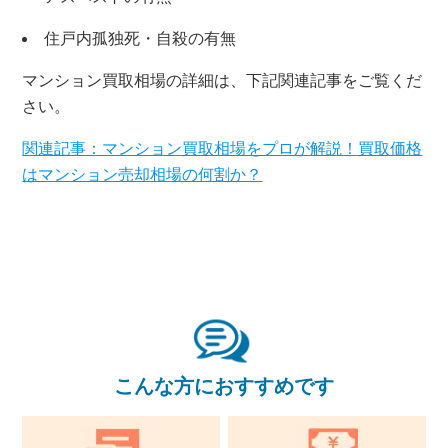
×
無料査定・売却相談
住戸内孤独死・自殺の有無
10時～18時/水曜日定休
マンション買取相場の詳細は、下記関連記事をご覧くだ
さい。
東京本社
0120-900-881
関連記事：マンション買取相場をプロが解説！買取価格
はマンション売却相場の何割か？
関西支社
0120-711-018
こんな方におすすめです