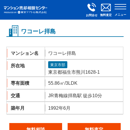
メニュー
無料査定
お問合せ
ワコーレ拝島
マンション名
ワコーレ拝島
東京市部
所在地
東京都福生市熊川1628-1
専有面積
55.86㎡/3LDK
交通
JR青梅線拝島駅 徒歩10分
築年月
1992年6月
無料相談
無料査定