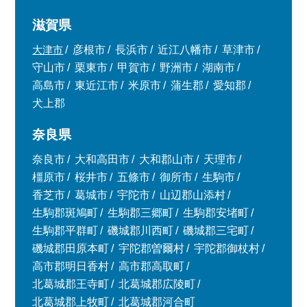
滋賀県
大津市
彦根市
長浜市
近江八幡市
草津市
守山市
栗東市
甲賀市
野洲市
湖南市
高島市
東近江市
米原市
蒲生郡
愛知郡
犬上郡
奈良県
奈良市
大和高田市
大和郡山市
天理市
橿原市
桜井市
五條市
御所市
生駒市
香芝市
葛城市
宇陀市
山辺郡山添村
生駒郡斑鳩町
生駒郡三郷町
生駒郡安堵町
生駒郡平群町
磯城郡川西町
磯城郡三宅町
磯城郡田原本町
宇陀郡曽爾村
宇陀郡御杖村
高市郡明日香村
高市郡高取町
北葛城郡王寺町
北葛城郡広陵町
北葛城郡上牧町
北葛城郡河合町