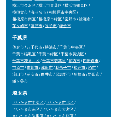
横浜市金沢区
横浜市青葉区
横浜市鶴見区
横須賀市
海老名市
相模原市中央区
相模原市南区
相模原市緑区
秦野市
綾瀬市
茅ヶ崎市
藤沢市
逗子市
鎌倉市
千葉県
佐倉市
八千代市
勝浦市
千葉市中央区
千葉市稲毛区
千葉市緑区
千葉市美浜区
千葉市花見川区
千葉市若葉区
印西市
四街道市
市原市
市川市
成田市
我孫子市
松戸市
柏市
流山市
浦安市
白井市
習志野市
船橋市
野田市
鎌ヶ谷市
埼玉県
さいたま市中央区
さいたま市北区
さいたま市南区
さいたま市大宮区
さいたま市岩槻区
さいたま市桜区