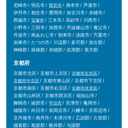
尼崎市
明石市
西宮市
洲本市
芦屋市
伊丹市
相生市
豊岡市
加古川市
赤穂市
西脇市
宝塚市
三木市
高砂市
川西市
小野市
三田市
加西市
丹波篠山市
養父市
丹波市
南あわじ市
朝来市
淡路市
宍粟市
加東市
たつの市
川辺郡
多可郡
加古郡
神崎郡
揖保郡
赤穂郡
佐用郡
美方郡
京都府
京都市北区
京都市上京区
京都市左京区
京都市中京区
京都市東山区
京都市下京区
京都市南区
京都市右京区
京都市伏見区
京都市山科区
京都市西京区
福知山市
舞鶴市
綾部市
宇治市
宮津市
亀岡市
城陽市
向日市
長岡京市
八幡市
京田辺市
京丹後市
南丹市
木津川市
乙訓郡
久世郡
綴喜郡
相楽郡
船井郡
与謝郡