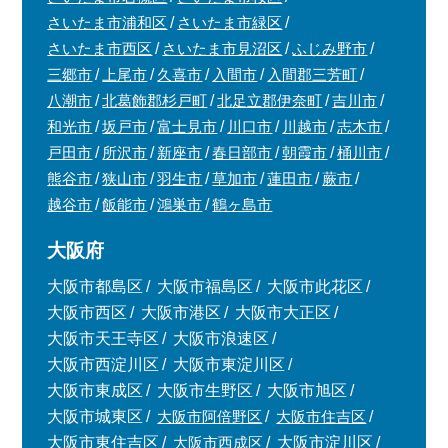
さいたま市浦和区
さいたま市緑区
さいたま市西区
さいたま市見沼区
ふじみ野市
三郷市
上尾市
久喜市
入間市
入間郡三芳町
八潮市
北葛飾郡杉戸町
北足立郡伊奈町
吉川市
和光市
坂戸市
富士見市
川口市
川越市
志木市
戸田市
所沢市
新座市
春日部市
朝霞市
桶川市
熊谷市
狭山市
羽生市
草加市
蓮田市
蕨市
越谷市
飯能市
鴻巣市
鶴ヶ島市
大阪府
大阪市都島区
大阪市福島区
大阪市此花区
大阪市西区
大阪市港区
大阪市大正区
大阪市天王寺区
大阪市浪速区
大阪市西淀川区
大阪市東淀川区
大阪市東成区
大阪市生野区
大阪市旭区
大阪市城東区
大阪市阿倍野区
大阪市住吉区
大阪市東住吉区
大阪市西成区
大阪市淀川区