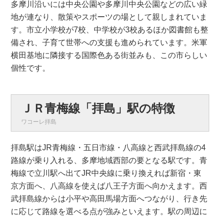
多摩川沿いには中央公園や多摩川中央公園などの広い緑
地が連なり、散策やスポーツの場として親しまれていま
す。市立小学校が7校、中学校が3校あるほか図書館も整
備され、子育て世帯への支援も進められています。米軍
横田基地に隣接する国際色ある街並みも、この市らしい
個性です。
ＪＲ青梅線「拝島」駅の特徴
ワコーレ拝島
拝島駅はJR青梅線・五日市線・八高線と西武拝島線の4
路線が乗り入れる、多摩地域西部の要となる駅です。青
梅線で立川駅へ出てJR中央線に乗り換えれば新宿・東
京方面へ、八高線を使えば八王子方面へ向かえます。西
武拝島線からは小平や高田馬場方面へつながり、行き先
に応じて路線を選べる点が強みといえます。駅の周辺に