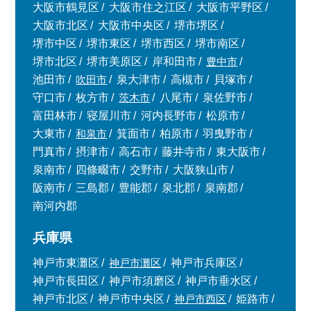
大阪市鶴見区
大阪市住之江区
大阪市平野区
東京本社
0120-900-881
大阪市北区
大阪市中央区
堺市堺区
堺市中区
堺市東区
堺市西区
堺市南区
堺市北区
堺市美原区
岸和田市
豊中市
関西支社
0120-711-018
池田市
吹田市
泉大津市
高槻市
貝塚市
守口市
枚方市
茨木市
八尾市
泉佐野市
富田林市
寝屋川市
河内長野市
松原市
大東市
和泉市
箕面市
柏原市
羽曳野市
門真市
摂津市
高石市
藤井寺市
東大阪市
泉南市
四條畷市
交野市
大阪狭山市
阪南市
三島郡
豊能郡
泉北郡
泉南郡
南河内郡
兵庫県
神戸市東灘区
神戸市灘区
神戸市兵庫区
神戸市長田区
神戸市須磨区
神戸市垂水区
神戸市北区
神戸市中央区
神戸市西区
姫路市