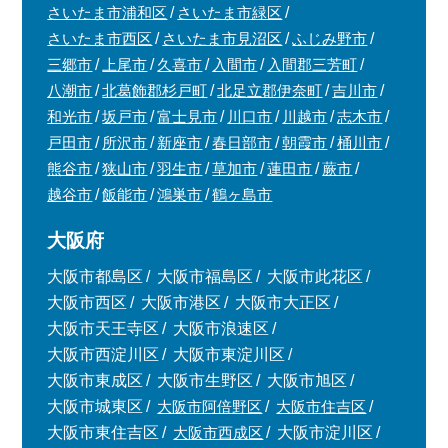
さいたま市浦和区
さいたま市緑区
さいたま市西区
さいたま市見沼区
ふじみ野市
三郷市
上尾市
久喜市
入間市
入間郡三芳町
八潮市
北葛飾郡杉戸町
北足立郡伊奈町
吉川市
和光市
坂戸市
富士見市
川口市
川越市
志木市
戸田市
所沢市
新座市
春日部市
朝霞市
桶川市
熊谷市
狭山市
羽生市
草加市
蓮田市
蕨市
越谷市
飯能市
鴻巣市
鶴ヶ島市
大阪府
大阪市都島区
大阪市福島区
大阪市此花区
大阪市西区
大阪市港区
大阪市大正区
大阪市天王寺区
大阪市浪速区
×
大阪市西淀川区
大阪市東淀川区
無料査定・売却相談
大阪市東成区
大阪市生野区
大阪市旭区
大阪市城東区
大阪市阿倍野区
大阪市住吉区
10時～18時/水曜日定休
大阪市東住吉区
大阪市西成区
大阪市淀川区