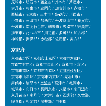
尼崎市
明石市
西宮市
洲本市
芦屋市
伊丹市
相生市
豊岡市
加古川市
赤穂市
西脇市
宝塚市
三木市
高砂市
川西市
小野市
三田市
加西市
丹波篠山市
養父市
丹波市
南あわじ市
朝来市
淡路市
宍粟市
加東市
たつの市
川辺郡
多可郡
加古郡
神崎郡
揖保郡
赤穂郡
佐用郡
美方郡
京都府
京都市北区
京都市上京区
京都市左京区
京都市中京区
京都市東山区
京都市下京区
京都市南区
京都市右京区
京都市伏見区
京都市山科区
京都市西京区
福知山市
舞鶴市
綾部市
宇治市
宮津市
亀岡市
城陽市
向日市
長岡京市
八幡市
京田辺市
京丹後市
南丹市
木津川市
乙訓郡
久世郡
綴喜郡
相楽郡
船井郡
与謝郡