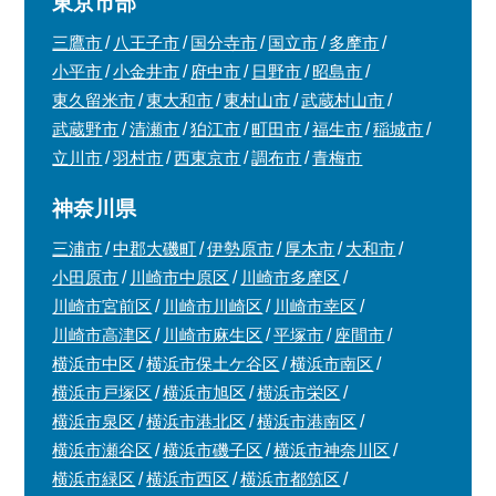
東京市部
三鷹市
八王子市
国分寺市
国立市
多摩市
小平市
小金井市
府中市
日野市
昭島市
東久留米市
東大和市
東村山市
武蔵村山市
武蔵野市
清瀬市
狛江市
町田市
福生市
稲城市
立川市
羽村市
西東京市
調布市
青梅市
神奈川県
三浦市
中郡大磯町
伊勢原市
厚木市
大和市
小田原市
川崎市中原区
川崎市多摩区
川崎市宮前区
川崎市川崎区
川崎市幸区
川崎市高津区
川崎市麻生区
平塚市
座間市
横浜市中区
横浜市保土ケ谷区
横浜市南区
横浜市戸塚区
横浜市旭区
横浜市栄区
横浜市泉区
横浜市港北区
横浜市港南区
横浜市瀬谷区
横浜市磯子区
横浜市神奈川区
横浜市緑区
横浜市西区
横浜市都筑区