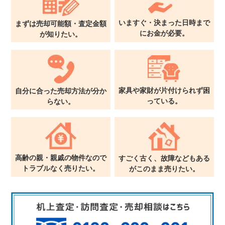
いますぐ・決まった日時まで
まずは売却可能額・査定金額
に
お金が必要。
が
知りたい。
家具や家財が片付けられず
困
自分に合った売却方法が
分か
っている。
らない。
高齢の親・親戚の物件なので
すごく古く、故障などもある
トラブルなく売りたい。
が
このまま売りたい。