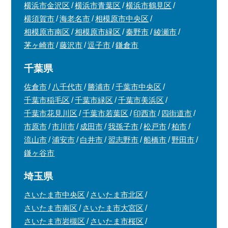
横浜市金沢区
横浜市青葉区
横浜市鶴見区
横須賀市
海老名市
相模原市中央区
相模原市南区
相模原市緑区
秦野市
綾瀬市
茅ヶ崎市
藤沢市
逗子市
鎌倉市
千葉県
佐倉市
八千代市
勝浦市
千葉市中央区
千葉市稲毛区
千葉市緑区
千葉市美浜区
千葉市花見川区
千葉市若葉区
印西市
四街道市
市原市
市川市
成田市
我孫子市
松戸市
柏市
流山市
浦安市
白井市
習志野市
船橋市
野田市
鎌ヶ谷市
埼玉県
さいたま市中央区
さいたま市北区
さいたま市南区
さいたま市大宮区
さいたま市岩槻区
さいたま市桜区