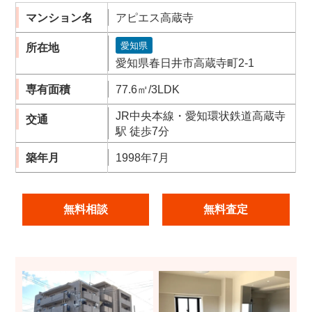
マンション名
アピエス高蔵寺
愛知県
所在地
愛知県春日井市高蔵寺町2-1
専有面積
77.6㎡/3LDK
JR中央本線・愛知環状鉄道高蔵寺
交通
駅 徒歩7分
築年月
1998年7月
無料相談
無料査定