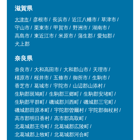
滋賀県
大津市
彦根市
長浜市
近江八幡市
草津市
守山市
栗東市
甲賀市
野洲市
湖南市
高島市
東近江市
米原市
蒲生郡
愛知郡
犬上郡
奈良県
奈良市
大和高田市
大和郡山市
天理市
橿原市
桜井市
五條市
御所市
生駒市
香芝市
葛城市
宇陀市
山辺郡山添村
生駒郡斑鳩町
生駒郡三郷町
生駒郡安堵町
生駒郡平群町
磯城郡川西町
磯城郡三宅町
磯城郡田原本町
宇陀郡曽爾村
宇陀郡御杖村
高市郡明日香村
高市郡高取町
北葛城郡王寺町
北葛城郡広陵町
北葛城郡上牧町
北葛城郡河合町