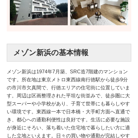
メゾン新浜の基本情報
メゾン新浜は1974年7月築、SRC造7階建のマンション
です。所在地は東京メトロ東西線南行徳駅から徒歩9分
の市川市欠真間で、行徳エリアの住宅街に位置していま
す。周辺は区画整理された平坦な街並みで、徒歩圏に大
型スーパーや小学校があり、子育て世帯にも暮らしやす
い環境です。東西線一本で日本橋・大手町方面へ直通で
き、都心への通勤利便性は良好です。生活に必要な施設
が身近にそろい、落ち着いた住宅地で暮らしたい方に適
した立地といえます。日々の買い物や通勤が完結しやす