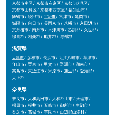
京都市南区
京都市右京区
京都市伏見区
京都市山科区
京都市西京区
福知山市
舞鶴市
綾部市
宇治市
宮津市
亀岡市
城陽市
向日市
長岡京市
八幡市
京田辺市
京丹後市
南丹市
木津川市
乙訓郡
久世郡
綴喜郡
相楽郡
船井郡
与謝郡
滋賀県
大津市
彦根市
長浜市
近江八幡市
草津市
守山市
栗東市
甲賀市
野洲市
湖南市
高島市
東近江市
米原市
蒲生郡
愛知郡
犬上郡
奈良県
奈良市
大和高田市
大和郡山市
天理市
橿原市
桜井市
五條市
御所市
生駒市
香芝市
葛城市
宇陀市
山辺郡山添村