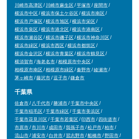
川崎市高津区
川崎市麻生区
平塚市
座間市
横浜市中区
横浜市保土ケ谷区
横浜市南区
横浜市戸塚区
横浜市旭区
横浜市栄区
横浜市泉区
横浜市港北区
横浜市港南区
横浜市瀬谷区
横浜市磯子区
横浜市神奈川区
横浜市緑区
横浜市西区
横浜市都筑区
横浜市金沢区
横浜市青葉区
横浜市鶴見区
横須賀市
海老名市
相模原市中央区
相模原市南区
相模原市緑区
秦野市
綾瀬市
茅ヶ崎市
藤沢市
逗子市
鎌倉市
千葉県
佐倉市
八千代市
勝浦市
千葉市中央区
千葉市稲毛区
千葉市緑区
千葉市美浜区
千葉市花見川区
千葉市若葉区
印西市
四街道市
市原市
市川市
成田市
我孫子市
松戸市
柏市
流山市
浦安市
白井市
習志野市
船橋市
野田市