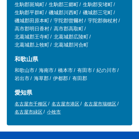
生駒郡斑鳩町
生駒郡三郷町
生駒郡安堵町
生駒郡平群町
磯城郡川西町
磯城郡三宅町
磯城郡田原本町
宇陀郡曽爾村
宇陀郡御杖村
高市郡明日香村
高市郡高取町
北葛城郡王寺町
北葛城郡広陵町
北葛城郡上牧町
北葛城郡河合町
和歌山県
和歌山市
海南市
橋本市
有田市
紀の川市
岩出市
海草郡
伊都郡
有田郡
愛知県
名古屋市千種区
名古屋市港区
名古屋市瑞穂区
名古屋市緑区
小牧市