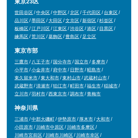
東京23区
世田谷区
中央区
中野区
北区
千代田区
台東区
品川区
墨田区
大田区
文京区
新宿区
杉並区
板橋区
江戸川区
江東区
渋谷区
港区
目黒区
練馬区
荒川区
葛飾区
豊島区
足立区
東京市部
三鷹市
八王子市
国分寺市
国立市
多摩市
小平市
小金井市
府中市
日野市
昭島市
東久留米市
東大和市
東村山市
武蔵村山市
武蔵野市
清瀬市
狛江市
町田市
福生市
稲城市
立川市
羽村市
西東京市
調布市
青梅市
神奈川県
三浦市
中郡大磯町
伊勢原市
厚木市
大和市
小田原市
川崎市中原区
川崎市多摩区
川崎市宮前区
川崎市川崎区
川崎市幸区