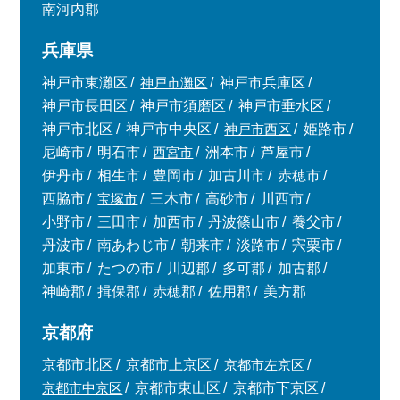
南河内郡
兵庫県
神戸市東灘区
神戸市灘区
神戸市兵庫区
神戸市長田区
神戸市須磨区
神戸市垂水区
神戸市北区
神戸市中央区
神戸市西区
姫路市
尼崎市
明石市
西宮市
洲本市
芦屋市
伊丹市
相生市
豊岡市
加古川市
赤穂市
西脇市
宝塚市
三木市
高砂市
川西市
小野市
三田市
加西市
丹波篠山市
養父市
丹波市
南あわじ市
朝来市
淡路市
宍粟市
加東市
たつの市
川辺郡
多可郡
加古郡
神崎郡
揖保郡
赤穂郡
佐用郡
美方郡
京都府
京都市北区
京都市上京区
京都市左京区
京都市中京区
京都市東山区
京都市下京区