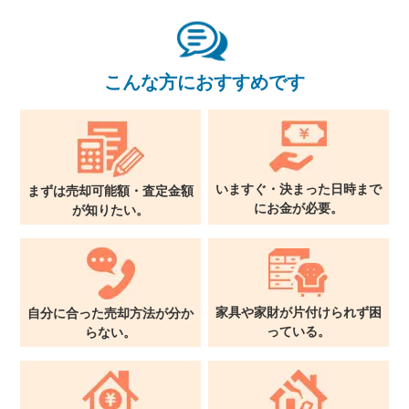
関西支社
0120-711-018
こんな方におすすめです
いますぐ・決まった日時まで
まずは売却可能額・査定金額
に
お金が必要。
が
知りたい。
家具や家財が片付けられず
困
自分に合った売却方法が
分か
っている。
らない。