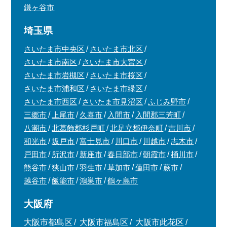
鎌ヶ谷市
埼玉県
さいたま市中央区
さいたま市北区
さいたま市南区
さいたま市大宮区
さいたま市岩槻区
さいたま市桜区
さいたま市浦和区
さいたま市緑区
さいたま市西区
さいたま市見沼区
ふじみ野市
三郷市
上尾市
久喜市
入間市
入間郡三芳町
八潮市
北葛飾郡杉戸町
北足立郡伊奈町
吉川市
和光市
坂戸市
富士見市
川口市
川越市
志木市
戸田市
所沢市
新座市
春日部市
朝霞市
桶川市
熊谷市
狭山市
羽生市
草加市
蓮田市
蕨市
越谷市
飯能市
鴻巣市
鶴ヶ島市
大阪府
大阪市都島区
大阪市福島区
大阪市此花区