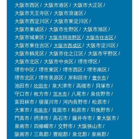
大阪市西区
大阪市港区
大阪市大正区
大阪市天王寺区
大阪市浪速区
大阪市西淀川区
大阪市東淀川区
大阪市東成区
大阪市生野区
大阪市旭区
大阪市城東区
大阪市阿倍野区
大阪市住吉区
大阪市東住吉区
大阪市西成区
大阪市淀川区
大阪市鶴見区
大阪市住之江区
大阪市平野区
大阪市北区
大阪市中央区
堺市堺区
堺市中区
堺市東区
堺市西区
堺市南区
堺市北区
堺市美原区
岸和田市
豊中市
池田市
吹田市
泉大津市
高槻市
貝塚市
守口市
枚方市
茨木市
八尾市
泉佐野市
富田林市
寝屋川市
河内長野市
松原市
大東市
和泉市
箕面市
柏原市
羽曳野市
門真市
摂津市
高石市
藤井寺市
東大阪市
泉南市
四條畷市
交野市
大阪狭山市
阪南市
三島郡
豊能郡
泉北郡
泉南郡