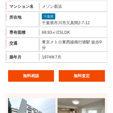
マンション名
メゾン新浜
千葉県
所在地
千葉県市川市欠真間2-7-12
専有面積
69.93㎡/2SLDK
東京メトロ東西線南行徳駅 徒歩9
交通
分
築年月
1974年7月
無料相談
無料査定