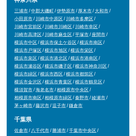
三浦市
中郡大磯町
伊勢原市
厚木市
大和市
小田原市
川崎市中原区
川崎市多摩区
川崎市宮前区
川崎市川崎区
川崎市幸区
川崎市高津区
川崎市麻生区
平塚市
座間市
横浜市中区
横浜市保土ケ谷区
横浜市南区
横浜市戸塚区
横浜市旭区
横浜市栄区
横浜市泉区
横浜市港北区
横浜市港南区
横浜市瀬谷区
横浜市磯子区
横浜市神奈川区
横浜市緑区
横浜市西区
横浜市都筑区
横浜市金沢区
横浜市青葉区
横浜市鶴見区
横須賀市
海老名市
相模原市中央区
相模原市南区
相模原市緑区
秦野市
綾瀬市
茅ヶ崎市
藤沢市
逗子市
鎌倉市
千葉県
佐倉市
八千代市
勝浦市
千葉市中央区