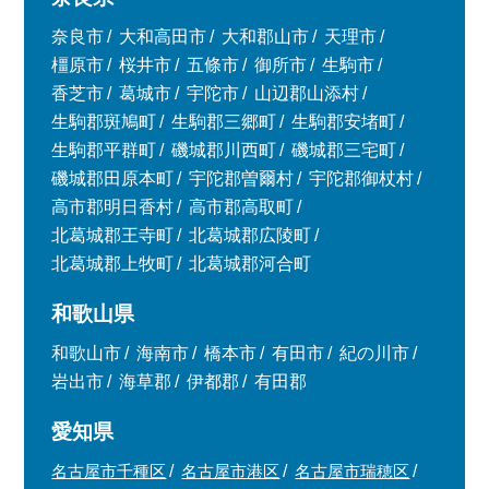
奈良市
大和高田市
大和郡山市
天理市
橿原市
桜井市
五條市
御所市
生駒市
香芝市
葛城市
宇陀市
山辺郡山添村
生駒郡斑鳩町
生駒郡三郷町
生駒郡安堵町
生駒郡平群町
磯城郡川西町
磯城郡三宅町
磯城郡田原本町
宇陀郡曽爾村
宇陀郡御杖村
高市郡明日香村
高市郡高取町
北葛城郡王寺町
北葛城郡広陵町
北葛城郡上牧町
北葛城郡河合町
和歌山県
和歌山市
海南市
橋本市
有田市
紀の川市
岩出市
海草郡
伊都郡
有田郡
愛知県
名古屋市千種区
名古屋市港区
名古屋市瑞穂区