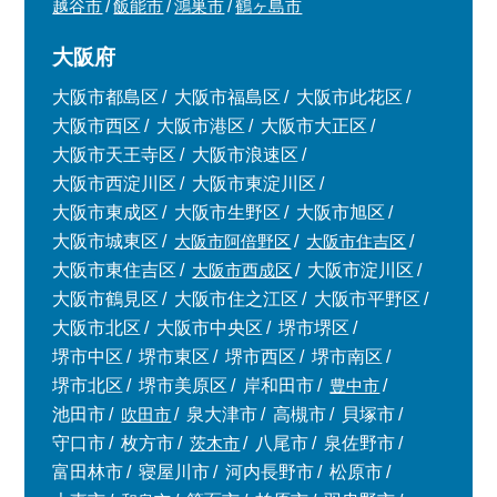
越谷市
飯能市
鴻巣市
鶴ヶ島市
大阪府
大阪市都島区
大阪市福島区
大阪市此花区
大阪市西区
大阪市港区
大阪市大正区
大阪市天王寺区
大阪市浪速区
大阪市西淀川区
大阪市東淀川区
大阪市東成区
大阪市生野区
大阪市旭区
大阪市城東区
大阪市阿倍野区
大阪市住吉区
大阪市東住吉区
大阪市西成区
大阪市淀川区
大阪市鶴見区
大阪市住之江区
大阪市平野区
大阪市北区
大阪市中央区
堺市堺区
堺市中区
堺市東区
堺市西区
堺市南区
堺市北区
堺市美原区
岸和田市
豊中市
池田市
吹田市
泉大津市
高槻市
貝塚市
守口市
枚方市
茨木市
八尾市
泉佐野市
富田林市
寝屋川市
河内長野市
松原市