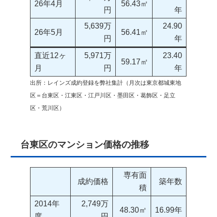
26年4月
56.43㎡
円
年
5,639万
24.90
26年5月
56.41㎡
円
年
直近12ヶ
5,971万
23.40
59.17㎡
月
円
年
出所：レインズ成約登録を弊社集計（月次は東京都城東地
区＝台東区・江東区・江戸川区・墨田区・葛飾区・足立
区・荒川区）
台東区のマンション価格の推移
専有面
成約価格
築年数
積
2014年
2,749万
48.30㎡
16.99年
度
円