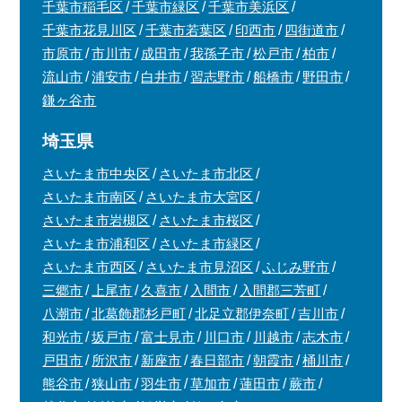
千葉市稲毛区
千葉市緑区
千葉市美浜区
千葉市花見川区
千葉市若葉区
印西市
四街道市
市原市
市川市
成田市
我孫子市
松戸市
柏市
流山市
浦安市
白井市
習志野市
船橋市
野田市
鎌ヶ谷市
埼玉県
さいたま市中央区
さいたま市北区
さいたま市南区
さいたま市大宮区
さいたま市岩槻区
さいたま市桜区
さいたま市浦和区
さいたま市緑区
さいたま市西区
さいたま市見沼区
ふじみ野市
三郷市
上尾市
久喜市
入間市
入間郡三芳町
八潮市
北葛飾郡杉戸町
北足立郡伊奈町
吉川市
和光市
坂戸市
富士見市
川口市
川越市
志木市
戸田市
所沢市
新座市
春日部市
朝霞市
桶川市
熊谷市
狭山市
羽生市
草加市
蓮田市
蕨市