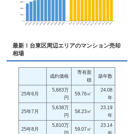
最新！台東区周辺エリアのマンション売却
相場
専有面
成約価格
築年数
積
5,683万
24.08
25年6月
59.76㎡
円
年
5,638万
23.19
25年7月
58.23㎡
円
年
5,810万
23.14
25年8月
59.07㎡
円
年