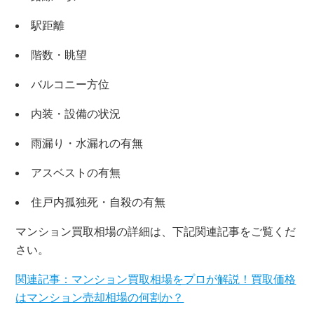
×
駅距離
無料査定・売却相談
階数・眺望
10時～18時/水曜日定休
バルコニー方位
東京本社
0120-900-881
内装・設備の状況
雨漏り・水漏れの有無
関西支社
0120-711-018
アスベストの有無
住戸内孤独死・自殺の有無
マンション買取相場の詳細は、下記関連記事をご覧くだ
さい。
関連記事：マンション買取相場をプロが解説！買取価格
はマンション売却相場の何割か？