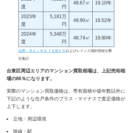
48.67㎡
19.10年
度
円
2023年
5,181万
49.90㎡
18.52年
度
円
2024年
5,348万
48.74㎡
19.90年
度
円
出所：ＲＥＩＮＳ ＴＯＷＥＲ
およびレインズ成約登録を弊
社集計
台東区周辺エリアのマンション買取相場は、上記売却相
場の86％になります。
実際のマンション買取価格は、専有面積や築年数以外に
下記のような住戸条件のプラス・マイナスで査定価格が
上下します。
立地・周辺環境
路線・駅