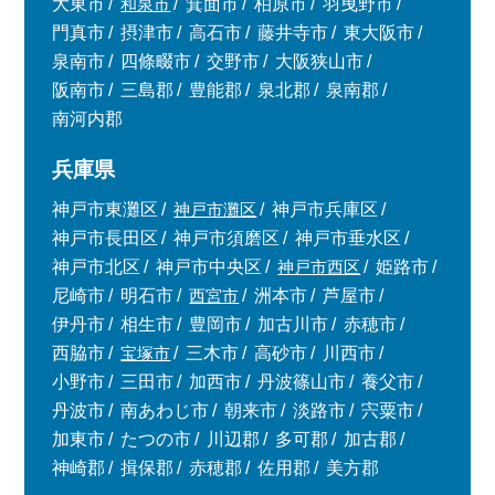
大東市
和泉市
箕面市
柏原市
羽曳野市
門真市
摂津市
高石市
藤井寺市
東大阪市
泉南市
四條畷市
交野市
大阪狭山市
阪南市
三島郡
豊能郡
泉北郡
泉南郡
南河内郡
兵庫県
神戸市東灘区
神戸市灘区
神戸市兵庫区
神戸市長田区
神戸市須磨区
神戸市垂水区
神戸市北区
神戸市中央区
神戸市西区
姫路市
尼崎市
明石市
西宮市
洲本市
芦屋市
伊丹市
相生市
豊岡市
加古川市
赤穂市
西脇市
宝塚市
三木市
高砂市
川西市
小野市
三田市
加西市
丹波篠山市
養父市
丹波市
南あわじ市
朝来市
淡路市
宍粟市
加東市
たつの市
川辺郡
多可郡
加古郡
神崎郡
揖保郡
赤穂郡
佐用郡
美方郡