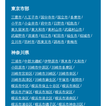
東京市部
三鷹市
八王子市
国分寺市
国立市
多摩市
小平市
小金井市
府中市
日野市
昭島市
東久留米市
東大和市
東村山市
武蔵村山市
武蔵野市
清瀬市
狛江市
町田市
福生市
稲城市
立川市
羽村市
西東京市
調布市
青梅市
神奈川県
三浦市
中郡大磯町
伊勢原市
厚木市
大和市
小田原市
川崎市中原区
川崎市多摩区
川崎市宮前区
川崎市川崎区
川崎市幸区
川崎市高津区
川崎市麻生区
平塚市
座間市
横浜市中区
横浜市保土ケ谷区
横浜市南区
横浜市戸塚区
横浜市旭区
横浜市栄区
横浜市泉区
横浜市港北区
横浜市港南区
横浜市瀬谷区
横浜市磯子区
横浜市神奈川区