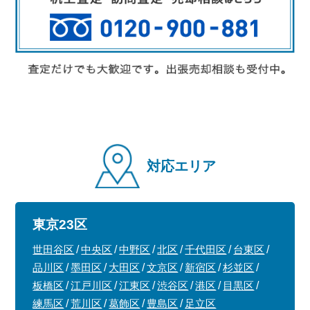
対応エリア
東京23区
世田谷区
中央区
中野区
北区
千代田区
台東区
品川区
墨田区
大田区
文京区
新宿区
杉並区
板橋区
江戸川区
江東区
渋谷区
港区
目黒区
練馬区
荒川区
葛飾区
豊島区
足立区