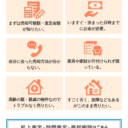
いますぐ・決まった日時まで
まずは売却可能額・査定金額
に
お金が必要。
が
知りたい。
家具や家財が片付けられず
困
自分に合った売却方法が
分か
っている。
らない。
高齢の親・親戚の物件なので
すごく古く、故障などもある
トラブルなく売りたい。
が
このまま売りたい。