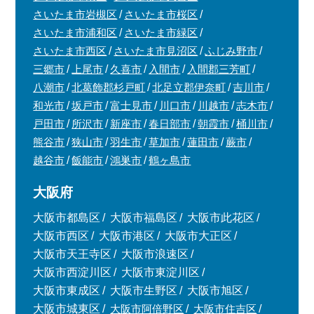
さいたま市岩槻区
さいたま市桜区
さいたま市浦和区
さいたま市緑区
さいたま市西区
さいたま市見沼区
ふじみ野市
三郷市
上尾市
久喜市
入間市
入間郡三芳町
八潮市
北葛飾郡杉戸町
北足立郡伊奈町
吉川市
和光市
坂戸市
富士見市
川口市
川越市
志木市
戸田市
所沢市
新座市
春日部市
朝霞市
桶川市
熊谷市
狭山市
羽生市
草加市
蓮田市
蕨市
越谷市
飯能市
鴻巣市
鶴ヶ島市
大阪府
大阪市都島区
大阪市福島区
大阪市此花区
大阪市西区
大阪市港区
大阪市大正区
大阪市天王寺区
大阪市浪速区
大阪市西淀川区
大阪市東淀川区
大阪市東成区
大阪市生野区
大阪市旭区
大阪市城東区
大阪市阿倍野区
大阪市住吉区