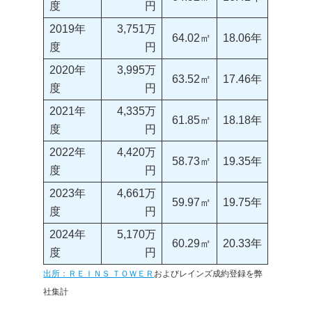
度
円
2019年
3,751万
64.02㎡
18.06年
度
円
2020年
3,995万
63.52㎡
17.46年
度
円
2021年
4,335万
61.85㎡
18.18年
度
円
2022年
4,420万
58.73㎡
19.35年
度
円
2023年
4,661万
59.97㎡
19.75年
度
円
2024年
5,170万
60.29㎡
20.33年
度
円
出所：ＲＥＩＮＳ ＴＯＷＥＲ
およびレインズ成約登録を弊
社集計