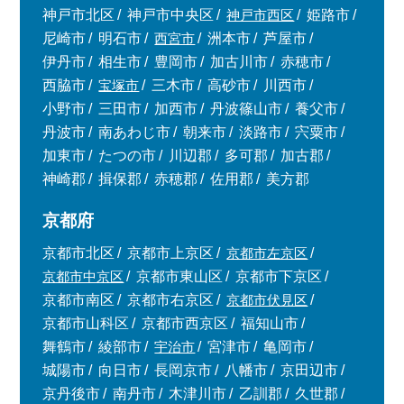
神戸市北区
神戸市中央区
神戸市西区
姫路市
尼崎市
明石市
西宮市
洲本市
芦屋市
伊丹市
相生市
豊岡市
加古川市
赤穂市
西脇市
宝塚市
三木市
高砂市
川西市
小野市
三田市
加西市
丹波篠山市
養父市
丹波市
南あわじ市
朝来市
淡路市
宍粟市
加東市
たつの市
川辺郡
多可郡
加古郡
神崎郡
揖保郡
赤穂郡
佐用郡
美方郡
京都府
京都市北区
京都市上京区
京都市左京区
京都市中京区
京都市東山区
京都市下京区
京都市南区
京都市右京区
京都市伏見区
京都市山科区
京都市西京区
福知山市
舞鶴市
綾部市
宇治市
宮津市
亀岡市
城陽市
向日市
長岡京市
八幡市
京田辺市
京丹後市
南丹市
木津川市
乙訓郡
久世郡