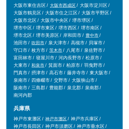
大阪市東住吉区
大阪市西成区
大阪市淀川区
大阪市鶴見区
大阪市住之江区
大阪市平野区
大阪市北区
大阪市中央区
堺市堺区
堺市中区
堺市東区
堺市西区
堺市南区
堺市北区
堺市美原区
岸和田市
豊中市
池田市
吹田市
泉大津市
高槻市
貝塚市
守口市
枚方市
茨木市
八尾市
泉佐野市
富田林市
寝屋川市
河内長野市
松原市
大東市
和泉市
箕面市
柏原市
羽曳野市
門真市
摂津市
高石市
藤井寺市
東大阪市
泉南市
四條畷市
交野市
大阪狭山市
阪南市
三島郡
豊能郡
泉北郡
泉南郡
南河内郡
兵庫県
神戸市東灘区
神戸市灘区
神戸市兵庫区
神戸市長田区
神戸市須磨区
神戸市垂水区