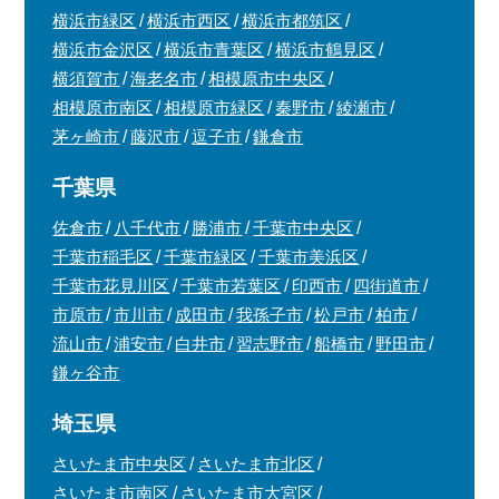
横浜市緑区
横浜市西区
横浜市都筑区
横浜市金沢区
横浜市青葉区
横浜市鶴見区
横須賀市
海老名市
相模原市中央区
相模原市南区
相模原市緑区
秦野市
綾瀬市
茅ヶ崎市
藤沢市
逗子市
鎌倉市
千葉県
佐倉市
八千代市
勝浦市
千葉市中央区
千葉市稲毛区
千葉市緑区
千葉市美浜区
千葉市花見川区
千葉市若葉区
印西市
四街道市
市原市
市川市
成田市
我孫子市
松戸市
柏市
流山市
浦安市
白井市
習志野市
船橋市
野田市
鎌ヶ谷市
埼玉県
さいたま市中央区
さいたま市北区
さいたま市南区
さいたま市大宮区