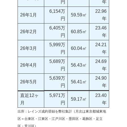
円
年
6,154万
22.96
26年1月
59.59㎡
円
年
6,405万
23.46
26年2月
60.85㎡
円
年
5,999万
24.21
26年3月
60.04㎡
円
年
5,689万
24.69
26年4月
56.43㎡
円
年
5,639万
24.90
26年5月
56.41㎡
円
年
直近12ヶ
5,971万
23.40
59.17㎡
月
円
年
出所：レインズ成約登録を弊社集計（月次は東京都城東地
区＝台東区・江東区・江戸川区・墨田区・葛飾区・足立
区・荒川区）