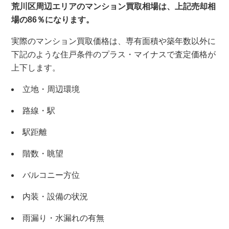
荒川区周辺エリアのマンション買取相場は、上記売却相
場の86％になります。
×
実際のマンション買取価格は、専有面積や築年数以外に
下記のような住戸条件のプラス・マイナスで査定価格が
無料査定・売却相談
上下します。
10時～18時/水曜日定休
立地・周辺環境
東京本社
路線・駅
0120-900-881
駅距離
関西支社
階数・眺望
0120-711-018
バルコニー方位
内装・設備の状況
雨漏り・水漏れの有無