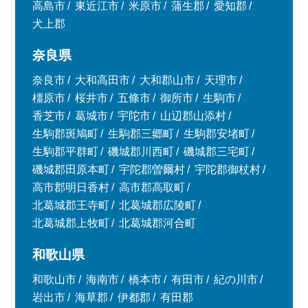
高島市
東近江市
米原市
蒲生郡
愛知郡
犬上郡
奈良県
奈良市
大和高田市
大和郡山市
天理市
橿原市
桜井市
五條市
御所市
生駒市
香芝市
葛城市
宇陀市
山辺郡山添村
生駒郡斑鳩町
生駒郡三郷町
生駒郡安堵町
生駒郡平群町
磯城郡川西町
磯城郡三宅町
磯城郡田原本町
宇陀郡曽爾村
宇陀郡御杖村
高市郡明日香村
高市郡高取町
北葛城郡王寺町
北葛城郡広陵町
北葛城郡上牧町
北葛城郡河合町
和歌山県
和歌山市
海南市
橋本市
有田市
紀の川市
岩出市
海草郡
伊都郡
有田郡