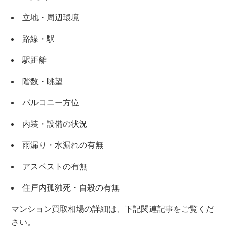
立地・周辺環境
路線・駅
駅距離
階数・眺望
バルコニー方位
内装・設備の状況
×
雨漏り・水漏れの有無
無料査定・売却相談
アスベストの有無
10時～18時/水曜日定休
住戸内孤独死・自殺の有無
東京本社
マンション買取相場の詳細は、下記関連記事をご覧くだ
0120-900-881
さい。