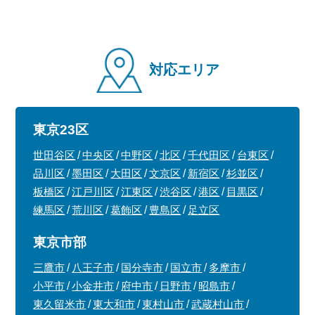
対応エリア
東京23区
世田谷区
中央区
中野区
北区
千代田区
台東区
品川区
墨田区
大田区
文京区
新宿区
杉並区
板橋区
江戸川区
江東区
渋谷区
港区
目黒区
練馬区
荒川区
葛飾区
豊島区
足立区
東京市部
三鷹市
八王子市
国分寺市
国立市
多摩市
小平市
小金井市
府中市
日野市
昭島市
東久留米市
東大和市
東村山市
武蔵村山市