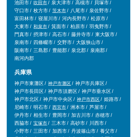
池田市
吹田市
泉大津市
高槻市
貝塚市
守口市
枚方市
茨木市
八尾市
泉佐野市
富田林市
寝屋川市
河内長野市
松原市
大東市
和泉市
箕面市
柏原市
羽曳野市
門真市
摂津市
高石市
藤井寺市
東大阪市
泉南市
四條畷市
交野市
大阪狭山市
阪南市
三島郡
豊能郡
泉北郡
泉南郡
南河内郡
兵庫県
神戸市東灘区
神戸市灘区
神戸市兵庫区
神戸市長田区
神戸市須磨区
神戸市垂水区
神戸市北区
神戸市中央区
神戸市西区
姫路市
尼崎市
明石市
西宮市
洲本市
芦屋市
伊丹市
相生市
豊岡市
加古川市
赤穂市
西脇市
宝塚市
三木市
高砂市
川西市
小野市
三田市
加西市
丹波篠山市
養父市