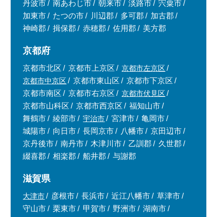
丹波市
南あわじ市
朝来市
淡路市
宍粟市
加東市
たつの市
川辺郡
多可郡
加古郡
神崎郡
揖保郡
赤穂郡
佐用郡
美方郡
京都府
京都市北区
京都市上京区
京都市左京区
京都市中京区
京都市東山区
京都市下京区
京都市南区
京都市右京区
京都市伏見区
京都市山科区
京都市西京区
福知山市
舞鶴市
綾部市
宇治市
宮津市
亀岡市
城陽市
向日市
長岡京市
八幡市
京田辺市
京丹後市
南丹市
木津川市
乙訓郡
久世郡
綴喜郡
相楽郡
船井郡
与謝郡
滋賀県
大津市
彦根市
長浜市
近江八幡市
草津市
守山市
栗東市
甲賀市
野洲市
湖南市