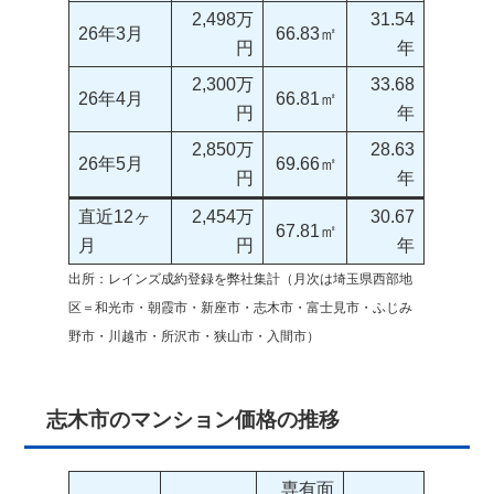
2,498万
31.54
26年3月
66.83㎡
円
年
2,300万
33.68
26年4月
66.81㎡
円
年
2,850万
28.63
26年5月
69.66㎡
円
年
直近12ヶ
2,454万
30.67
67.81㎡
月
円
年
出所：レインズ成約登録を弊社集計（月次は埼玉県西部地
区＝和光市・朝霞市・新座市・志木市・富士見市・ふじみ
野市・川越市・所沢市・狭山市・入間市）
志木市のマンション価格の推移
専有面