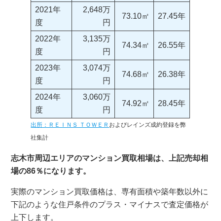
2021年
2,648万
73.10㎡
27.45年
度
円
2022年
3,135万
74.34㎡
26.55年
度
円
2023年
3,074万
74.68㎡
26.38年
度
円
2024年
3,060万
74.92㎡
28.45年
度
円
出所：ＲＥＩＮＳ ＴＯＷＥＲ
およびレインズ成約登録を弊
社集計
志木市周辺エリアのマンション買取相場は、上記売却相
場の86％になります。
実際のマンション買取価格は、専有面積や築年数以外に
下記のような住戸条件のプラス・マイナスで査定価格が
上下します。