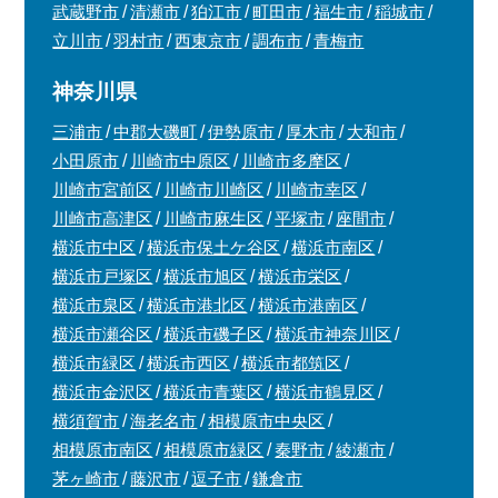
武蔵野市
清瀬市
狛江市
町田市
福生市
稲城市
立川市
羽村市
西東京市
調布市
青梅市
神奈川県
三浦市
中郡大磯町
伊勢原市
厚木市
大和市
小田原市
川崎市中原区
川崎市多摩区
川崎市宮前区
川崎市川崎区
川崎市幸区
川崎市高津区
川崎市麻生区
平塚市
座間市
横浜市中区
横浜市保土ケ谷区
横浜市南区
横浜市戸塚区
横浜市旭区
横浜市栄区
横浜市泉区
横浜市港北区
横浜市港南区
横浜市瀬谷区
横浜市磯子区
横浜市神奈川区
横浜市緑区
横浜市西区
横浜市都筑区
横浜市金沢区
横浜市青葉区
横浜市鶴見区
横須賀市
海老名市
相模原市中央区
相模原市南区
相模原市緑区
秦野市
綾瀬市
茅ヶ崎市
藤沢市
逗子市
鎌倉市