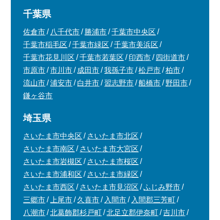
千葉県
佐倉市
八千代市
勝浦市
千葉市中央区
千葉市稲毛区
千葉市緑区
千葉市美浜区
千葉市花見川区
千葉市若葉区
印西市
四街道市
市原市
市川市
成田市
我孫子市
松戸市
柏市
流山市
浦安市
白井市
習志野市
船橋市
野田市
鎌ヶ谷市
埼玉県
さいたま市中央区
さいたま市北区
さいたま市南区
さいたま市大宮区
さいたま市岩槻区
さいたま市桜区
さいたま市浦和区
さいたま市緑区
さいたま市西区
さいたま市見沼区
ふじみ野市
三郷市
上尾市
久喜市
入間市
入間郡三芳町
八潮市
北葛飾郡杉戸町
北足立郡伊奈町
吉川市