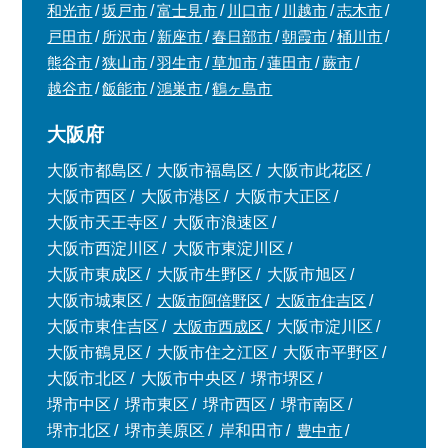
和光市
坂戸市
富士見市
川口市
川越市
志木市
戸田市
所沢市
新座市
春日部市
朝霞市
桶川市
熊谷市
狭山市
羽生市
草加市
蓮田市
蕨市
越谷市
飯能市
鴻巣市
鶴ヶ島市
大阪府
大阪市都島区
大阪市福島区
大阪市此花区
大阪市西区
大阪市港区
大阪市大正区
大阪市天王寺区
大阪市浪速区
大阪市西淀川区
大阪市東淀川区
大阪市東成区
大阪市生野区
大阪市旭区
大阪市城東区
大阪市阿倍野区
大阪市住吉区
大阪市東住吉区
大阪市西成区
大阪市淀川区
大阪市鶴見区
大阪市住之江区
大阪市平野区
大阪市北区
大阪市中央区
堺市堺区
堺市中区
堺市東区
堺市西区
堺市南区
堺市北区
堺市美原区
岸和田市
豊中市