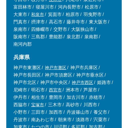
富田林市
寝屋川市
河内長野市
松原市
大東市
和泉市
箕面市
柏原市
羽曳野市
門真市
摂津市
高石市
藤井寺市
東大阪市
泉南市
四條畷市
交野市
大阪狭山市
阪南市
三島郡
豊能郡
泉北郡
泉南郡
南河内郡
兵庫県
神戸市東灘区
神戸市灘区
神戸市兵庫区
神戸市長田区
神戸市須磨区
神戸市垂水区
神戸市北区
神戸市中央区
神戸市西区
姫路市
尼崎市
明石市
西宮市
洲本市
芦屋市
伊丹市
相生市
豊岡市
加古川市
赤穂市
西脇市
宝塚市
三木市
高砂市
川西市
小野市
三田市
加西市
丹波篠山市
養父市
丹波市
南あわじ市
朝来市
淡路市
宍粟市
加東市
たつの市
川辺郡
多可郡
加古郡