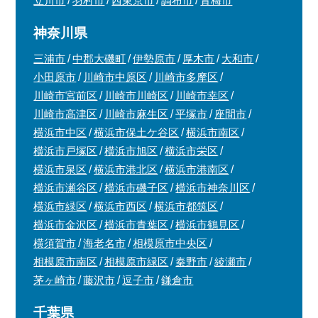
立川市
羽村市
西東京市
調布市
青梅市
神奈川県
三浦市
中郡大磯町
伊勢原市
厚木市
大和市
小田原市
川崎市中原区
川崎市多摩区
川崎市宮前区
川崎市川崎区
川崎市幸区
川崎市高津区
川崎市麻生区
平塚市
座間市
横浜市中区
横浜市保土ケ谷区
横浜市南区
横浜市戸塚区
横浜市旭区
横浜市栄区
横浜市泉区
横浜市港北区
横浜市港南区
横浜市瀬谷区
横浜市磯子区
横浜市神奈川区
横浜市緑区
横浜市西区
横浜市都筑区
横浜市金沢区
横浜市青葉区
横浜市鶴見区
横須賀市
海老名市
相模原市中央区
相模原市南区
相模原市緑区
秦野市
綾瀬市
茅ヶ崎市
藤沢市
逗子市
鎌倉市
千葉県