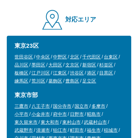
対応エリア
東京23区
世田谷区
中央区
中野区
北区
千代田区
台東区
品川区
墨田区
大田区
文京区
新宿区
杉並区
板橋区
江戸川区
江東区
渋谷区
港区
目黒区
練馬区
荒川区
葛飾区
豊島区
足立区
東京市部
三鷹市
八王子市
国分寺市
国立市
多摩市
小平市
小金井市
府中市
日野市
昭島市
東久留米市
東大和市
東村山市
武蔵村山市
武蔵野市
清瀬市
狛江市
町田市
福生市
稲城市