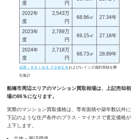
度
円
2022年
2,543万
68.96㎡
27.34年
度
円
2023年
2,789万
69.15㎡
27.16年
度
円
2024年
2,718万
68.73㎡
28.89年
度
円
出所：ＲＥＩＮＳ ＴＯＷＥＲ
およびレインズ成約登録を弊
社集計
船橋市周辺エリアのマンション買取相場は、上記売却相
場の86％になります。
実際のマンション買取価格は、専有面積や築年数以外に
下記のような住戸条件のプラス・マイナスで査定価格が
上下します。
立地・周辺環境