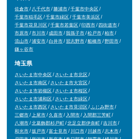
佐倉市
八千代市
勝浦市
千葉市中央区
千葉市稲毛区
千葉市緑区
千葉市美浜区
千葉市花見川区
千葉市若葉区
印西市
四街道市
市原市
市川市
成田市
我孫子市
松戸市
柏市
流山市
浦安市
白井市
習志野市
船橋市
野田市
鎌ヶ谷市
埼玉県
さいたま市中央区
さいたま市北区
さいたま市南区
さいたま市大宮区
さいたま市岩槻区
さいたま市桜区
さいたま市浦和区
さいたま市緑区
さいたま市西区
さいたま市見沼区
ふじみ野市
三郷市
上尾市
久喜市
入間市
入間郡三芳町
八潮市
北葛飾郡杉戸町
北足立郡伊奈町
吉川市
和光市
坂戸市
富士見市
川口市
川越市
志木市