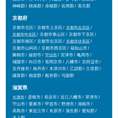
神崎郡
揖保郡
赤穂郡
佐用郡
美方郡
京都府
京都市北区
京都市上京区
京都市左京区
京都市中京区
京都市東山区
京都市下京区
京都市南区
京都市右京区
京都市伏見区
京都市山科区
京都市西京区
福知山市
舞鶴市
綾部市
宇治市
宮津市
亀岡市
城陽市
向日市
長岡京市
八幡市
京田辺市
京丹後市
南丹市
木津川市
乙訓郡
久世郡
綴喜郡
相楽郡
船井郡
与謝郡
滋賀県
大津市
彦根市
長浜市
近江八幡市
草津市
守山市
栗東市
甲賀市
野洲市
湖南市
高島市
東近江市
米原市
蒲生郡
愛知郡
犬上郡