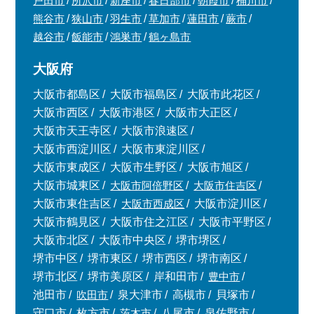
戸田市
所沢市
新座市
春日部市
朝霞市
桶川市
熊谷市
狭山市
羽生市
草加市
蓮田市
蕨市
越谷市
飯能市
鴻巣市
鶴ヶ島市
大阪府
大阪市都島区
大阪市福島区
大阪市此花区
大阪市西区
大阪市港区
大阪市大正区
大阪市天王寺区
大阪市浪速区
大阪市西淀川区
大阪市東淀川区
大阪市東成区
大阪市生野区
大阪市旭区
大阪市城東区
大阪市阿倍野区
大阪市住吉区
大阪市東住吉区
大阪市西成区
大阪市淀川区
大阪市鶴見区
大阪市住之江区
大阪市平野区
大阪市北区
大阪市中央区
堺市堺区
堺市中区
堺市東区
堺市西区
堺市南区
堺市北区
堺市美原区
岸和田市
豊中市
池田市
吹田市
泉大津市
高槻市
貝塚市
守口市
枚方市
茨木市
八尾市
泉佐野市