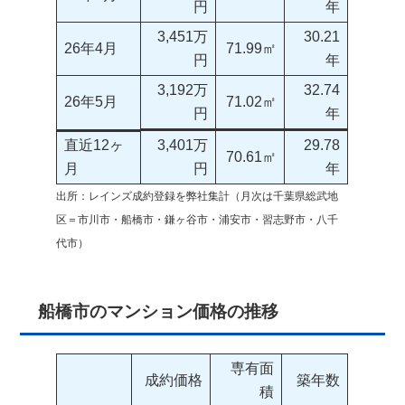
円
年
3,451万
30.21
26年4月
71.99㎡
円
年
3,192万
32.74
26年5月
71.02㎡
円
年
直近12ヶ
3,401万
29.78
70.61㎡
月
円
年
出所：レインズ成約登録を弊社集計（月次は千葉県総武地
区＝市川市・船橋市・鎌ヶ谷市・浦安市・習志野市・八千
代市）
船橋市のマンション価格の推移
専有面
成約価格
築年数
積