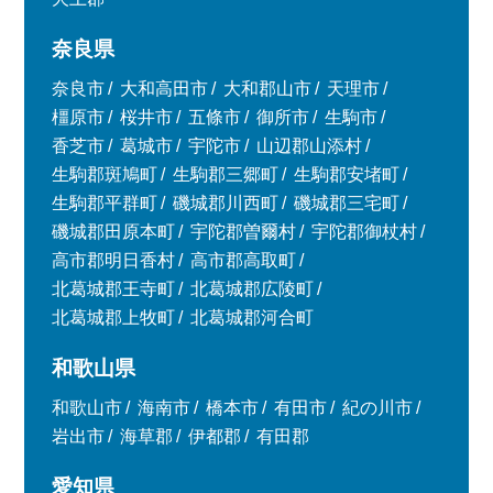
奈良県
奈良市
大和高田市
大和郡山市
天理市
橿原市
桜井市
五條市
御所市
生駒市
香芝市
葛城市
宇陀市
山辺郡山添村
生駒郡斑鳩町
生駒郡三郷町
生駒郡安堵町
生駒郡平群町
磯城郡川西町
磯城郡三宅町
磯城郡田原本町
宇陀郡曽爾村
宇陀郡御杖村
高市郡明日香村
高市郡高取町
北葛城郡王寺町
北葛城郡広陵町
北葛城郡上牧町
北葛城郡河合町
和歌山県
和歌山市
海南市
橋本市
有田市
紀の川市
岩出市
海草郡
伊都郡
有田郡
愛知県