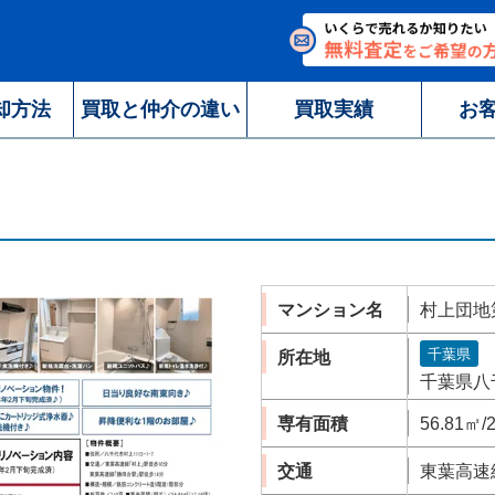
却方法
買取と仲介の違い
買取実績
お
マンション名
村上団地第
千葉県
所在地
千葉県八千
専有面積
56.81㎡/
交通
東葉高速