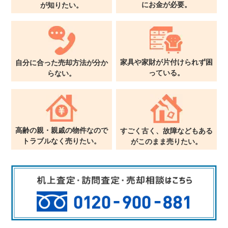
に
お金が必要。
が
知りたい。
家具や家財が片付けられず
困
自分に合った売却方法が
分か
っている。
らない。
高齢の親・親戚の物件なので
すごく古く、故障などもある
トラブルなく売りたい。
が
このまま売りたい。