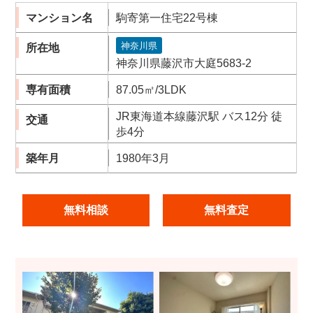
マンション名
駒寄第一住宅22号棟
神奈川県
所在地
神奈川県藤沢市大庭5683-2
専有面積
87.05㎡/3LDK
JR東海道本線藤沢駅 バス12分 徒
交通
歩4分
築年月
1980年3月
無料相談
無料査定