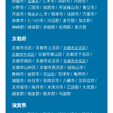
西脇市
宝塚市
三木市
高砂市
川西市
小野市
三田市
加西市
丹波篠山市
養父市
丹波市
南あわじ市
朝来市
淡路市
宍粟市
加東市
たつの市
川辺郡
多可郡
加古郡
神崎郡
揖保郡
赤穂郡
佐用郡
美方郡
京都府
京都市北区
京都市上京区
京都市左京区
京都市中京区
京都市東山区
京都市下京区
京都市南区
京都市右京区
京都市伏見区
京都市山科区
京都市西京区
福知山市
舞鶴市
綾部市
宇治市
宮津市
亀岡市
城陽市
向日市
長岡京市
八幡市
京田辺市
京丹後市
南丹市
木津川市
乙訓郡
久世郡
綴喜郡
相楽郡
船井郡
与謝郡
滋賀県