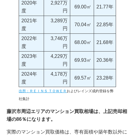
2020年
2,927万
69.00㎡
21.77年
度
円
2021年
3,289万
70.04㎡
22.85年
度
円
2022年
3,746万
68.00㎡
21.68年
度
円
2023年
4,229万
69.93㎡
20.36年
度
円
2024年
4,178万
69.57㎡
23.28年
度
円
出所：ＲＥＩＮＳ ＴＯＷＥＲ
およびレインズ成約登録を弊
社集計
藤沢市周辺エリアのマンション買取相場は、上記売却相
場の86％になります。
実際のマンション買取価格は、専有面積や築年数以外に