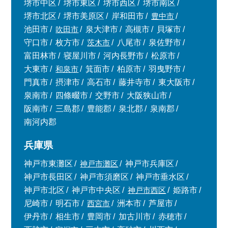
堺市中区
堺市東区
堺市西区
堺市南区
堺市北区
堺市美原区
岸和田市
豊中市
池田市
吹田市
泉大津市
高槻市
貝塚市
守口市
枚方市
茨木市
八尾市
泉佐野市
富田林市
寝屋川市
河内長野市
松原市
大東市
和泉市
箕面市
柏原市
羽曳野市
門真市
摂津市
高石市
藤井寺市
東大阪市
泉南市
四條畷市
交野市
大阪狭山市
阪南市
三島郡
豊能郡
泉北郡
泉南郡
南河内郡
兵庫県
神戸市東灘区
神戸市灘区
神戸市兵庫区
神戸市長田区
神戸市須磨区
神戸市垂水区
神戸市北区
神戸市中央区
神戸市西区
姫路市
尼崎市
明石市
西宮市
洲本市
芦屋市
伊丹市
相生市
豊岡市
加古川市
赤穂市