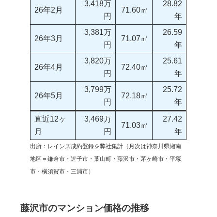
3,418万
28.82
26年2月
71.60㎡
円
年
3,381万
26.59
26年3月
71.07㎡
円
年
3,820万
25.61
26年4月
72.40㎡
円
年
3,799万
25.72
26年5月
72.18㎡
円
年
直近12ヶ
3,469万
27.42
71.03㎡
月
円
年
出所：レインズ成約登録を弊社集計（月次は神奈川県湘南
地区＝鎌倉市・逗子市・葉山町・藤沢市・茅ヶ崎市・平塚
市・横須賀市・三浦市）
藤沢市のマンション価格の推移