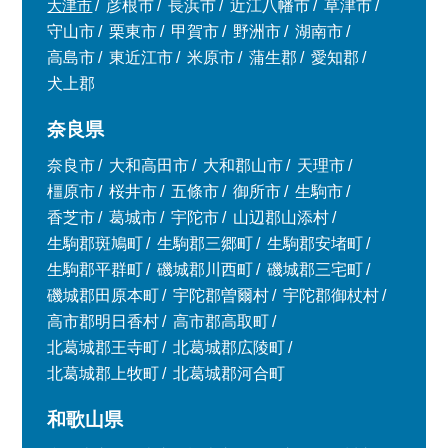
大津市
彦根市
長浜市
近江八幡市
草津市
守山市
栗東市
甲賀市
野洲市
湖南市
高島市
東近江市
米原市
蒲生郡
愛知郡
犬上郡
奈良県
奈良市
大和高田市
大和郡山市
天理市
橿原市
桜井市
五條市
御所市
生駒市
香芝市
葛城市
宇陀市
山辺郡山添村
生駒郡斑鳩町
生駒郡三郷町
生駒郡安堵町
生駒郡平群町
磯城郡川西町
磯城郡三宅町
磯城郡田原本町
宇陀郡曽爾村
宇陀郡御杖村
高市郡明日香村
高市郡高取町
北葛城郡王寺町
北葛城郡広陵町
北葛城郡上牧町
北葛城郡河合町
和歌山県