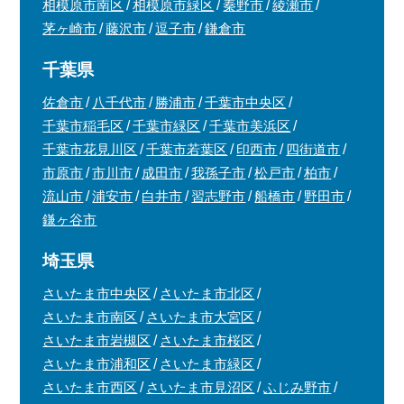
相模原市南区
相模原市緑区
秦野市
綾瀬市
茅ヶ崎市
藤沢市
逗子市
鎌倉市
千葉県
佐倉市
八千代市
勝浦市
千葉市中央区
千葉市稲毛区
千葉市緑区
千葉市美浜区
千葉市花見川区
千葉市若葉区
印西市
四街道市
市原市
市川市
成田市
我孫子市
松戸市
柏市
流山市
浦安市
白井市
習志野市
船橋市
野田市
鎌ヶ谷市
埼玉県
さいたま市中央区
さいたま市北区
さいたま市南区
さいたま市大宮区
さいたま市岩槻区
さいたま市桜区
さいたま市浦和区
さいたま市緑区
さいたま市西区
さいたま市見沼区
ふじみ野市