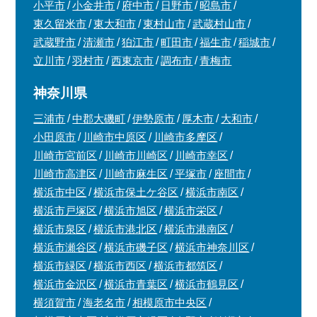
小平市
小金井市
府中市
日野市
昭島市
東久留米市
東大和市
東村山市
武蔵村山市
武蔵野市
清瀬市
狛江市
町田市
福生市
稲城市
立川市
羽村市
西東京市
調布市
青梅市
神奈川県
三浦市
中郡大磯町
伊勢原市
厚木市
大和市
小田原市
川崎市中原区
川崎市多摩区
川崎市宮前区
川崎市川崎区
川崎市幸区
川崎市高津区
川崎市麻生区
平塚市
座間市
横浜市中区
横浜市保土ケ谷区
横浜市南区
横浜市戸塚区
横浜市旭区
横浜市栄区
横浜市泉区
横浜市港北区
横浜市港南区
横浜市瀬谷区
横浜市磯子区
横浜市神奈川区
横浜市緑区
横浜市西区
横浜市都筑区
横浜市金沢区
横浜市青葉区
横浜市鶴見区
横須賀市
海老名市
相模原市中央区