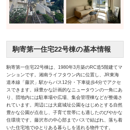
駒寄第一住宅22号棟の基本情報
駒寄第一住宅22号棟は、1980年3月築のRC造5階建てマ
ンションです。湘南ライフタウン内に位置し、JR東海
道本線「藤沢」駅からバス12分・下車徒歩4分でアクセ
スできます。緑豊かな計画的なニュータウンの一角にあ
り、団地内には駐車場や広場、集会管理棟などが整備さ
れています。周辺には大庭城址公園をはじめとする自然
豊かな公園が点在し、子育て世帯にも適したのびやかな
住環境です。藤沢市の中心部までバスで結ばれ、落ち着
いた住宅地でゆとりある暮らしを送れる物件です。