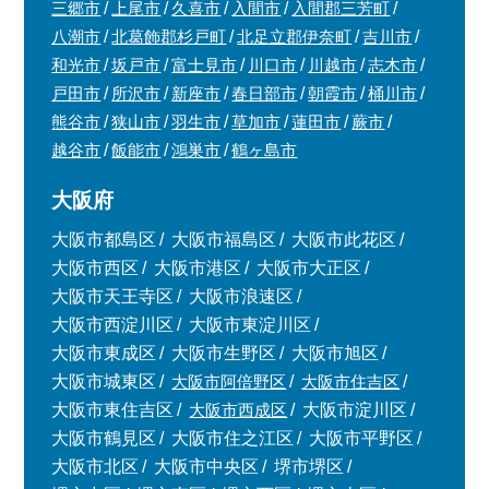
三郷市
上尾市
久喜市
入間市
入間郡三芳町
八潮市
北葛飾郡杉戸町
北足立郡伊奈町
吉川市
和光市
坂戸市
富士見市
川口市
川越市
志木市
戸田市
所沢市
新座市
春日部市
朝霞市
桶川市
熊谷市
狭山市
羽生市
草加市
蓮田市
蕨市
越谷市
飯能市
鴻巣市
鶴ヶ島市
大阪府
大阪市都島区
大阪市福島区
大阪市此花区
大阪市西区
大阪市港区
大阪市大正区
大阪市天王寺区
大阪市浪速区
大阪市西淀川区
大阪市東淀川区
大阪市東成区
大阪市生野区
大阪市旭区
大阪市城東区
大阪市阿倍野区
大阪市住吉区
大阪市東住吉区
大阪市西成区
大阪市淀川区
大阪市鶴見区
大阪市住之江区
大阪市平野区
大阪市北区
大阪市中央区
堺市堺区