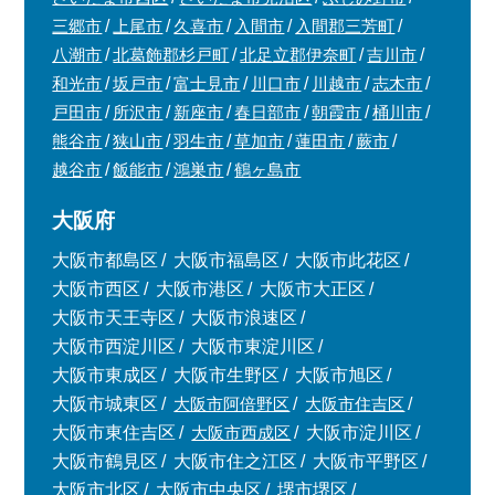
三郷市
上尾市
久喜市
入間市
入間郡三芳町
八潮市
北葛飾郡杉戸町
北足立郡伊奈町
吉川市
和光市
坂戸市
富士見市
川口市
川越市
志木市
戸田市
所沢市
新座市
春日部市
朝霞市
桶川市
熊谷市
狭山市
羽生市
草加市
蓮田市
蕨市
越谷市
飯能市
鴻巣市
鶴ヶ島市
大阪府
大阪市都島区
大阪市福島区
大阪市此花区
大阪市西区
大阪市港区
大阪市大正区
大阪市天王寺区
大阪市浪速区
大阪市西淀川区
大阪市東淀川区
大阪市東成区
大阪市生野区
大阪市旭区
大阪市城東区
大阪市阿倍野区
大阪市住吉区
×
大阪市東住吉区
大阪市西成区
大阪市淀川区
大阪市鶴見区
大阪市住之江区
大阪市平野区
無料査定・売却相談
大阪市北区
大阪市中央区
堺市堺区