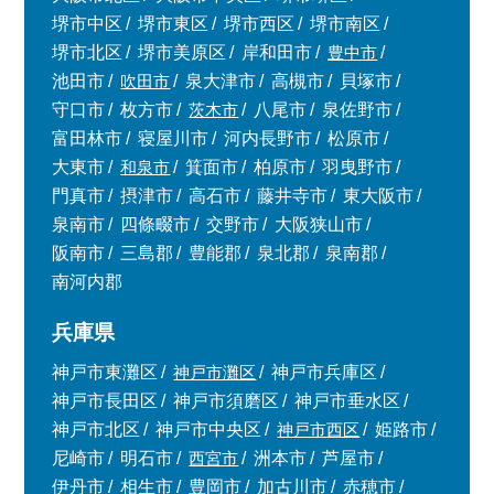
10時～18時/水曜日定休
堺市中区
堺市東区
堺市西区
堺市南区
堺市北区
堺市美原区
岸和田市
豊中市
池田市
吹田市
泉大津市
高槻市
貝塚市
東京本社
0120-900-881
守口市
枚方市
茨木市
八尾市
泉佐野市
富田林市
寝屋川市
河内長野市
松原市
大東市
和泉市
箕面市
柏原市
羽曳野市
関西支社
0120-711-018
門真市
摂津市
高石市
藤井寺市
東大阪市
泉南市
四條畷市
交野市
大阪狭山市
阪南市
三島郡
豊能郡
泉北郡
泉南郡
南河内郡
兵庫県
神戸市東灘区
神戸市灘区
神戸市兵庫区
神戸市長田区
神戸市須磨区
神戸市垂水区
神戸市北区
神戸市中央区
神戸市西区
姫路市
尼崎市
明石市
西宮市
洲本市
芦屋市
伊丹市
相生市
豊岡市
加古川市
赤穂市