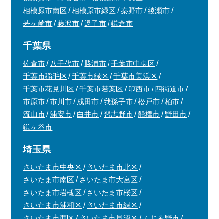
相模原市南区
相模原市緑区
秦野市
綾瀬市
茅ヶ崎市
藤沢市
逗子市
鎌倉市
千葉県
佐倉市
八千代市
勝浦市
千葉市中央区
千葉市稲毛区
千葉市緑区
千葉市美浜区
千葉市花見川区
千葉市若葉区
印西市
四街道市
市原市
市川市
成田市
我孫子市
松戸市
柏市
流山市
浦安市
白井市
習志野市
船橋市
野田市
鎌ヶ谷市
埼玉県
さいたま市中央区
さいたま市北区
さいたま市南区
さいたま市大宮区
さいたま市岩槻区
さいたま市桜区
さいたま市浦和区
さいたま市緑区
さいたま市西区
さいたま市見沼区
ふじみ野市