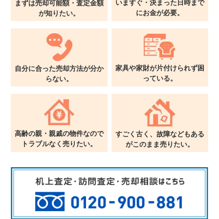
いますぐ・決まった日時まで
まずは売却可能額・査定金額
に
お金が必要。
が
知りたい。
家具や家財が片付けられず
困
自分に合った売却方法が
分か
っている。
らない。
高齢の親・親戚の物件なので
すごく古く、故障などもある
トラブルなく売りたい。
が
このまま売りたい。