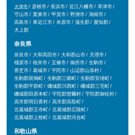
大津市
彦根市
長浜市
近江八幡市
草津市
守山市
栗東市
甲賀市
野洲市
湖南市
高島市
東近江市
米原市
蒲生郡
愛知郡
犬上郡
奈良県
奈良市
大和高田市
大和郡山市
天理市
橿原市
桜井市
五條市
御所市
生駒市
香芝市
葛城市
宇陀市
山辺郡山添村
生駒郡斑鳩町
生駒郡三郷町
生駒郡安堵町
生駒郡平群町
磯城郡川西町
磯城郡三宅町
磯城郡田原本町
宇陀郡曽爾村
宇陀郡御杖村
高市郡明日香村
高市郡高取町
北葛城郡王寺町
北葛城郡広陵町
北葛城郡上牧町
北葛城郡河合町
和歌山県