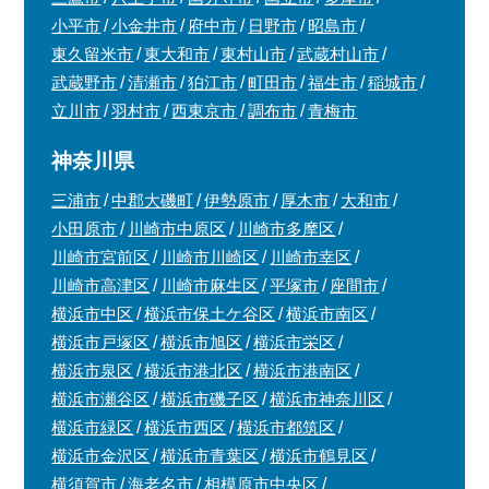
小平市
小金井市
府中市
日野市
昭島市
東久留米市
東大和市
東村山市
武蔵村山市
武蔵野市
清瀬市
狛江市
町田市
福生市
稲城市
立川市
羽村市
西東京市
調布市
青梅市
神奈川県
三浦市
中郡大磯町
伊勢原市
厚木市
大和市
小田原市
川崎市中原区
川崎市多摩区
川崎市宮前区
川崎市川崎区
川崎市幸区
川崎市高津区
川崎市麻生区
平塚市
座間市
横浜市中区
横浜市保土ケ谷区
横浜市南区
横浜市戸塚区
横浜市旭区
横浜市栄区
横浜市泉区
横浜市港北区
横浜市港南区
横浜市瀬谷区
横浜市磯子区
横浜市神奈川区
横浜市緑区
横浜市西区
横浜市都筑区
横浜市金沢区
横浜市青葉区
横浜市鶴見区
横須賀市
海老名市
相模原市中央区