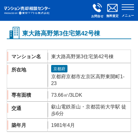
メニュー
無料査定
お問合せ
東大路高野第3住宅第42号棟
マンション名
東大路高野第3住宅第42号棟
京都府
所在地
京都府京都市左京区高野東開町1-
23
専有面積
73.66㎡/3LDK
叡山電鉄茶山・京都芸術大学駅 徒
交通
歩6分
築年月
1981年4月