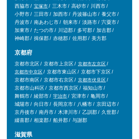
西脇市
宝塚市
三木市
高砂市
川西市
小野市
三田市
加西市
丹波篠山市
養父市
丹波市
南あわじ市
朝来市
淡路市
宍粟市
加東市
たつの市
川辺郡
多可郡
加古郡
神崎郡
揖保郡
赤穂郡
佐用郡
美方郡
京都府
京都市北区
京都市上京区
京都市左京区
京都市中京区
京都市東山区
京都市下京区
京都市南区
京都市右京区
京都市伏見区
京都市山科区
京都市西京区
福知山市
舞鶴市
綾部市
宇治市
宮津市
亀岡市
城陽市
向日市
長岡京市
八幡市
京田辺市
京丹後市
南丹市
木津川市
乙訓郡
久世郡
綴喜郡
相楽郡
船井郡
与謝郡
滋賀県