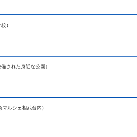
学校）
整備された身近な公園）
／小田急マルシェ相武台内）