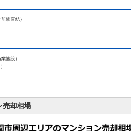
台前駅直結）
商業施設）
用）
ン売却相場