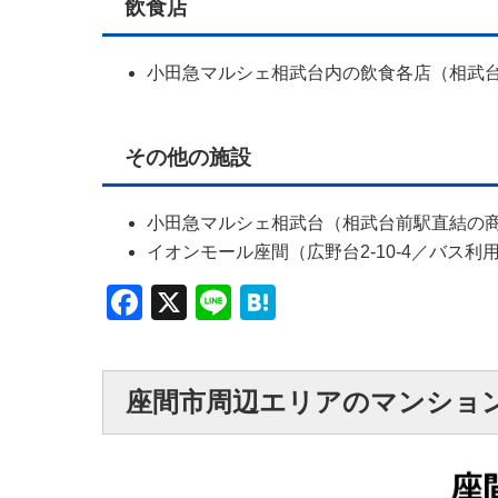
飲食店
小田急マルシェ相武台内の飲食各店（相武
その他の施設
小田急マルシェ相武台（相武台前駅直結の
イオンモール座間（広野台2-10-4／バス利
Facebook
X
Line
Hatena
座間市周辺エリアのマンショ