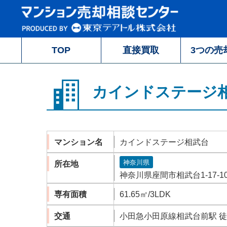
TOP
直接買取
3つの売
カインドステージ
マンション名
カインドステージ相武台
神奈川県
所在地
神奈川県座間市相武台1-17-1
専有面積
61.65㎡/3LDK
交通
小田急小田原線相武台前駅 徒