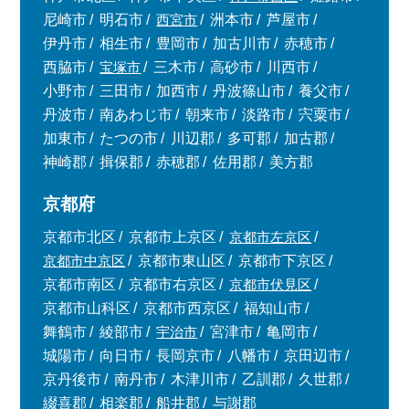
尼崎市
明石市
西宮市
洲本市
芦屋市
伊丹市
相生市
豊岡市
加古川市
赤穂市
西脇市
宝塚市
三木市
高砂市
川西市
小野市
三田市
加西市
丹波篠山市
養父市
丹波市
南あわじ市
朝来市
淡路市
宍粟市
加東市
たつの市
川辺郡
多可郡
加古郡
神崎郡
揖保郡
赤穂郡
佐用郡
美方郡
京都府
京都市北区
京都市上京区
京都市左京区
京都市中京区
京都市東山区
京都市下京区
京都市南区
京都市右京区
京都市伏見区
京都市山科区
京都市西京区
福知山市
舞鶴市
綾部市
宇治市
宮津市
亀岡市
城陽市
向日市
長岡京市
八幡市
京田辺市
京丹後市
南丹市
木津川市
乙訓郡
久世郡
綴喜郡
相楽郡
船井郡
与謝郡