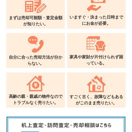
いますぐ・決まった日時まで
まずは売却可能額・査定金額
に
お金が必要。
が
知りたい。
家具や家財が片付けられず
困
自分に合った売却方法が
分か
っている。
らない。
高齢の親・親戚の物件なので
すごく古く、故障などもある
トラブルなく売りたい。
が
このまま売りたい。