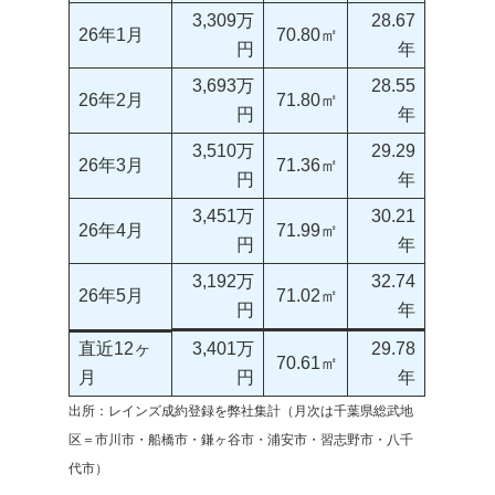
3,309万
28.67
26年1月
70.80㎡
円
年
3,693万
28.55
26年2月
71.80㎡
円
年
3,510万
29.29
26年3月
71.36㎡
円
年
3,451万
30.21
26年4月
71.99㎡
円
年
3,192万
32.74
26年5月
71.02㎡
円
年
直近12ヶ
3,401万
29.78
70.61㎡
月
円
年
出所：レインズ成約登録を弊社集計（月次は千葉県総武地
区＝市川市・船橋市・鎌ヶ谷市・浦安市・習志野市・八千
代市）