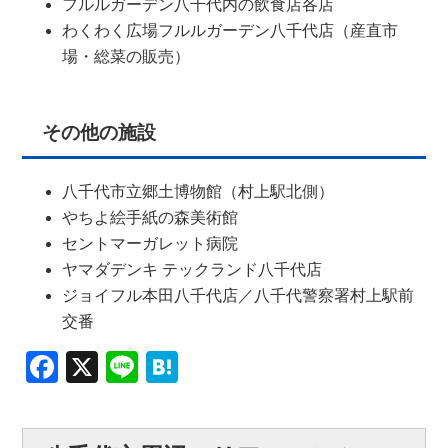
フルルガーデン八千代内の飲食店各店
わくわく広場フルルガーデン八千代店（産直市
場・総菜の販売）
その他の施設
八千代市立郷土博物館（村上駅北側）
やちよ絵手紙の森美術館
セントマーガレット病院
ヤマダデンキ テックランド八千代店
ジョイフル本田八千代店／八千代警察署村上駅前
交番
Facebook
X
Line
Hatena