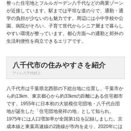
整った住宅地とフルルガーデン八千代などの商業ゾーン
が近接しています。駅までは平坦な道のりで、通勤・通
学の負担が少ないのも魅力です。周辺には小中学校や公
園、病院がそろい、子育て世代からシニア層まで暮らし
やすい環境が整っています。都心方面への通勤と郊外の
生活利便性を両立できるエリアです。
八千代市の住みやすさを紹介
アトレ八千代村上
八千代市は千葉県北西部の下総台地に位置し、千葉市か
ら約13km、東京都心から約33kmの距離にある住宅都市
です。1955年に日本初の大規模住宅団地・八千代台団
地が誕生した「住宅団地発祥の地」として知られ、
1975年には人口増加率が全国第1位を記録しました。京
成本線と東葉高速線の2路線が市内を走り、2020年には