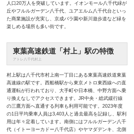
人口20万人を突破しています。イオンモール八千代緑が
丘やフルルガーデン八千代、ユアエルム八千代台といっ
た商業施設が充実し、京成バラ園や新川遊歩道など緑を
楽しめる場所も多い街です。
東葉高速鉄道「村上」駅の特徴
アトレ八千代村上
村上駅は八千代市村上南一丁目にある東葉高速鉄道東葉
高速線の駅です。西船橋駅から東京メトロ東西線への直
通運転が行われており、大手町や日本橋、中野方面へ乗
り換えなしでアクセスできます。JR中央・総武緩行線
の三鷹方面へ直通する列車も利用可能です。2023年度
の1日平均乗車人員は3,403人と過去最高を記録し、駅利
用は年々定着しています。南側にはフルルガーデン八千
代（イトーヨーカドー八千代店）やヤマダデンキ、北側