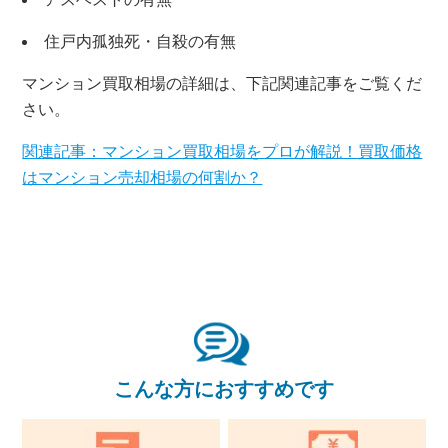
×
無料査定・売却相談
住戸内孤独死・自殺の有無
10時～18時/水曜日定休
マンション買取相場の詳細は、下記関連記事をご覧くだ
さい。
東京本社
0120-900-881
関連記事：マンション買取相場をプロが解説！買取価格
はマンション売却相場の何割か？
関西支社
0120-711-018
こんな方におすすめです