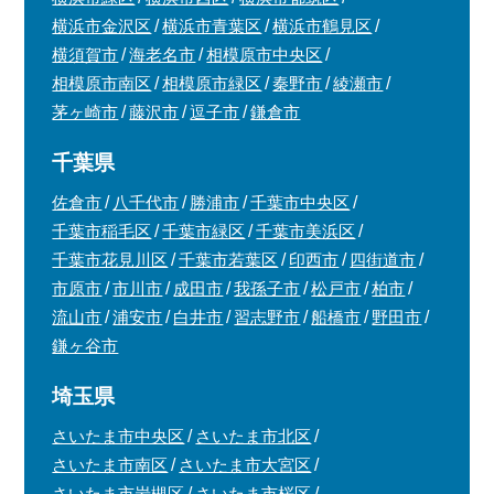
横浜市金沢区
横浜市青葉区
横浜市鶴見区
横須賀市
海老名市
相模原市中央区
相模原市南区
相模原市緑区
秦野市
綾瀬市
茅ヶ崎市
藤沢市
逗子市
鎌倉市
千葉県
佐倉市
八千代市
勝浦市
千葉市中央区
千葉市稲毛区
千葉市緑区
千葉市美浜区
千葉市花見川区
千葉市若葉区
印西市
四街道市
市原市
市川市
成田市
我孫子市
松戸市
柏市
流山市
浦安市
白井市
習志野市
船橋市
野田市
鎌ヶ谷市
埼玉県
さいたま市中央区
さいたま市北区
さいたま市南区
さいたま市大宮区
さいたま市岩槻区
さいたま市桜区