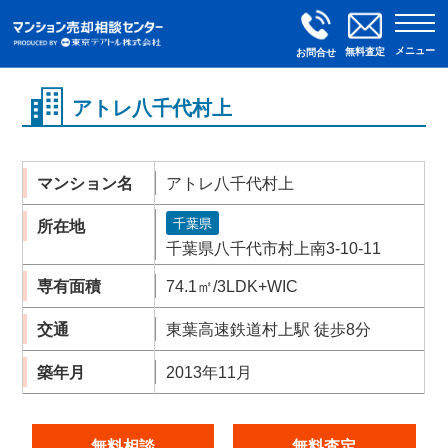
メニュー
無料査定
お問合せ
アトレ八千代村上
マンション名
アトレ八千代村上
千葉県
所在地
千葉県八千代市村上南3-10-11
専有面積
74.1㎡/3LDK+WIC
交通
東葉高速鉄道村上駅 徒歩8分
築年月
2013年11月
無料相談
無料査定