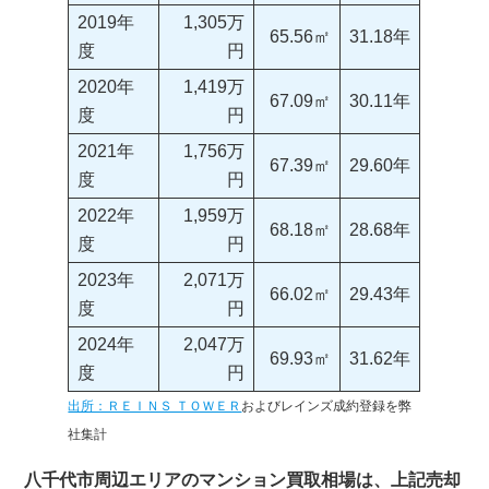
2019年
1,305万
65.56㎡
31.18年
度
円
2020年
1,419万
67.09㎡
30.11年
度
円
2021年
1,756万
67.39㎡
29.60年
度
円
2022年
1,959万
68.18㎡
28.68年
度
円
2023年
2,071万
66.02㎡
29.43年
度
円
2024年
2,047万
69.93㎡
31.62年
度
円
出所：ＲＥＩＮＳ ＴＯＷＥＲ
およびレインズ成約登録を弊
社集計
八千代市周辺エリアのマンション買取相場は、上記売却