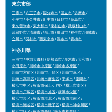
東京市部
三鷹市
八王子市
国分寺市
国立市
多摩市
小平市
小金井市
府中市
日野市
昭島市
東久留米市
東大和市
東村山市
武蔵村山市
武蔵野市
清瀬市
狛江市
町田市
福生市
稲城市
立川市
羽村市
西東京市
調布市
青梅市
神奈川県
三浦市
中郡大磯町
伊勢原市
厚木市
大和市
小田原市
川崎市中原区
川崎市多摩区
川崎市宮前区
川崎市川崎区
川崎市幸区
川崎市高津区
川崎市麻生区
平塚市
座間市
横浜市中区
横浜市保土ケ谷区
横浜市南区
横浜市戸塚区
横浜市旭区
横浜市栄区
横浜市泉区
横浜市港北区
横浜市港南区
横浜市瀬谷区
横浜市磯子区
横浜市神奈川区
横浜市緑区
横浜市西区
横浜市都筑区