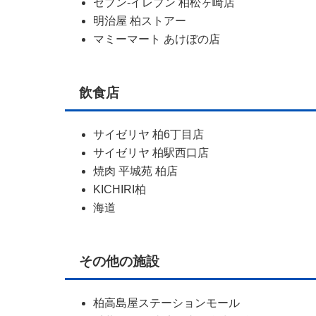
セブン-イレブン 柏松ヶ崎店
明治屋 柏ストアー
マミーマート あけぼの店
飲食店
サイゼリヤ 柏6丁目店
サイゼリヤ 柏駅西口店
焼肉 平城苑 柏店
KICHIRI柏
海道
その他の施設
柏高島屋ステーションモール