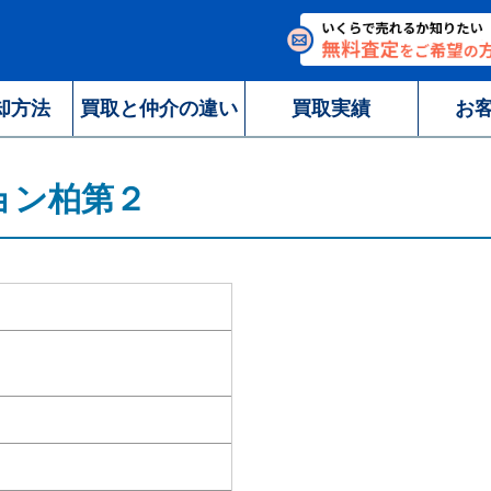
却方法
買取と仲介の違い
買取実績
お
ョン柏第２
２