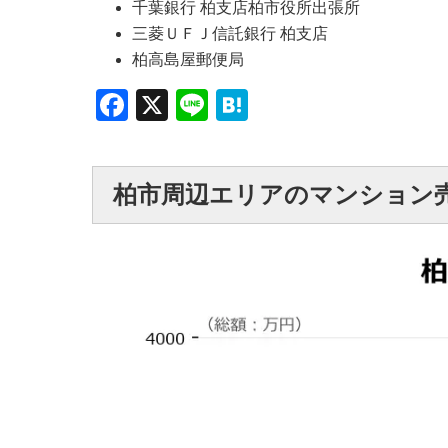
千葉銀行 柏支店柏市役所出張所
三菱ＵＦＪ信託銀行 柏支店
柏高島屋郵便局
Facebook
X
Line
Hatena
柏市周辺エリアのマンション