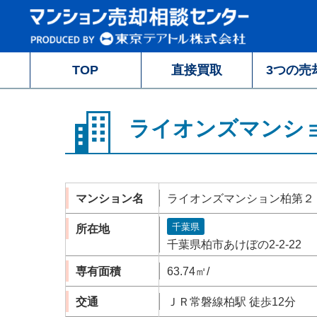
TOP
直接買取
3つの売
ライオンズマンシ
マンション名
ライオンズマンション柏第
千葉県
所在地
千葉県柏市あけぼの2-2-22
専有面積
63.74㎡/
交通
ＪＲ常磐線柏駅 徒歩12分