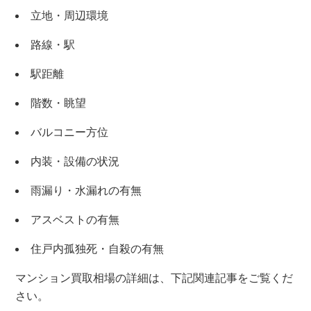
立地・周辺環境
路線・駅
駅距離
×
階数・眺望
無料査定・売却相談
バルコニー方位
10時～18時/水曜日定休
内装・設備の状況
雨漏り・水漏れの有無
東京本社
0120-900-881
アスベストの有無
住戸内孤独死・自殺の有無
関西支社
0120-711-018
マンション買取相場の詳細は、下記関連記事をご覧くだ
さい。