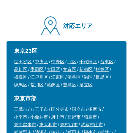
対応エリア
東京23区
世田谷区
中央区
中野区
北区
千代田区
台東区
品川区
墨田区
大田区
文京区
新宿区
杉並区
板橋区
江戸川区
江東区
渋谷区
港区
目黒区
練馬区
荒川区
葛飾区
豊島区
足立区
東京市部
三鷹市
八王子市
国分寺市
国立市
多摩市
小平市
小金井市
府中市
日野市
昭島市
東久留米市
東大和市
東村山市
武蔵村山市
武蔵野市
清瀬市
狛江市
町田市
福生市
稲城市