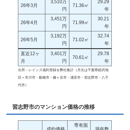
3,510万
29.29
26年3月
71.36㎡
円
年
3,451万
30.21
26年4月
71.99㎡
円
年
3,192万
32.74
26年5月
71.02㎡
円
年
直近12ヶ
3,401万
29.78
70.61㎡
月
円
年
出所：レインズ成約登録を弊社集計（月次は千葉県総武地
区＝市川市・船橋市・鎌ヶ谷市・浦安市・習志野市・八千
代市）
習志野市のマンション価格の推移
専有面
成約価格
築年数