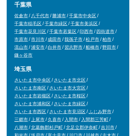
千葉県
佐倉市
八千代市
勝浦市
千葉市中央区
千葉市稲毛区
千葉市緑区
千葉市美浜区
千葉市花見川区
千葉市若葉区
印西市
四街道市
市原市
市川市
成田市
我孫子市
松戸市
柏市
流山市
浦安市
白井市
習志野市
船橋市
野田市
鎌ヶ谷市
埼玉県
さいたま市中央区
さいたま市北区
さいたま市南区
さいたま市大宮区
さいたま市岩槻区
さいたま市桜区
さいたま市浦和区
さいたま市緑区
さいたま市西区
さいたま市見沼区
ふじみ野市
三郷市
上尾市
久喜市
入間市
入間郡三芳町
八潮市
北葛飾郡杉戸町
北足立郡伊奈町
吉川市
和光市
坂戸市
富士見市
川口市
川越市
志木市