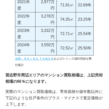
2021年
2,977万
71.91㎡
22.69年
度
円
2022年
3,278万
74.35㎡
23.25年
度
円
2023年
3,332万
72.71㎡
25.54年
度
円
2024年
3,550万
72.52㎡
25.50年
度
円
出所：ＲＥＩＮＳ ＴＯＷＥＲ
およびレインズ成約登録を弊
社集計
習志野市周辺エリアのマンション買取相場は、上記売却
相場の86％になります。
実際のマンション買取価格は、専有面積や築年数以外に
下記のような住戸条件のプラス・マイナスで査定価格が
上下します。