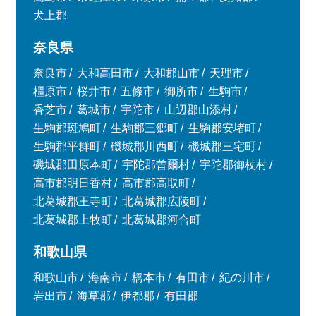
犬上郡
奈良県
奈良市
大和高田市
大和郡山市
天理市
橿原市
桜井市
五條市
御所市
生駒市
香芝市
葛城市
宇陀市
山辺郡山添村
生駒郡斑鳩町
生駒郡三郷町
生駒郡安堵町
生駒郡平群町
磯城郡川西町
磯城郡三宅町
磯城郡田原本町
宇陀郡曽爾村
宇陀郡御杖村
高市郡明日香村
高市郡高取町
北葛城郡王寺町
北葛城郡広陵町
北葛城郡上牧町
北葛城郡河合町
和歌山県
和歌山市
海南市
橋本市
有田市
紀の川市
岩出市
海草郡
伊都郡
有田郡