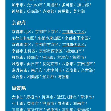
加東市
たつの市
川辺郡
多可郡
加古郡
神崎郡
揖保郡
赤穂郡
佐用郡
美方郡
京都府
京都市北区
京都市上京区
京都市左京区
京都市中京区
京都市東山区
京都市下京区
京都市南区
京都市右京区
京都市伏見区
京都市山科区
京都市西京区
福知山市
舞鶴市
綾部市
宇治市
宮津市
亀岡市
城陽市
向日市
長岡京市
八幡市
京田辺市
京丹後市
南丹市
木津川市
乙訓郡
久世郡
綴喜郡
相楽郡
船井郡
与謝郡
滋賀県
大津市
彦根市
長浜市
近江八幡市
草津市
守山市
栗東市
甲賀市
野洲市
湖南市
高島市
東近江市
米原市
蒲生郡
愛知郡