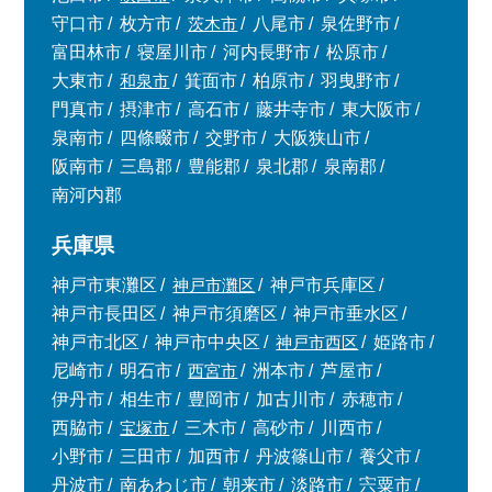
守口市
枚方市
茨木市
八尾市
泉佐野市
富田林市
寝屋川市
河内長野市
松原市
大東市
和泉市
箕面市
柏原市
羽曳野市
門真市
摂津市
高石市
藤井寺市
東大阪市
泉南市
四條畷市
交野市
大阪狭山市
阪南市
三島郡
豊能郡
泉北郡
泉南郡
南河内郡
兵庫県
神戸市東灘区
神戸市灘区
神戸市兵庫区
神戸市長田区
神戸市須磨区
神戸市垂水区
神戸市北区
神戸市中央区
神戸市西区
姫路市
尼崎市
明石市
西宮市
洲本市
芦屋市
伊丹市
相生市
豊岡市
加古川市
赤穂市
西脇市
宝塚市
三木市
高砂市
川西市
小野市
三田市
加西市
丹波篠山市
養父市
丹波市
南あわじ市
朝来市
淡路市
宍粟市