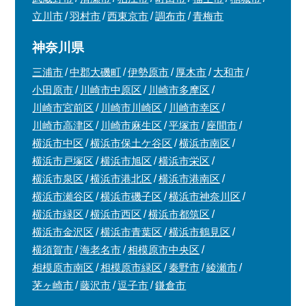
立川市
羽村市
西東京市
調布市
青梅市
神奈川県
三浦市
中郡大磯町
伊勢原市
厚木市
大和市
小田原市
川崎市中原区
川崎市多摩区
川崎市宮前区
川崎市川崎区
川崎市幸区
川崎市高津区
川崎市麻生区
平塚市
座間市
横浜市中区
横浜市保土ケ谷区
横浜市南区
横浜市戸塚区
横浜市旭区
横浜市栄区
横浜市泉区
横浜市港北区
横浜市港南区
横浜市瀬谷区
横浜市磯子区
横浜市神奈川区
横浜市緑区
横浜市西区
横浜市都筑区
横浜市金沢区
横浜市青葉区
横浜市鶴見区
横須賀市
海老名市
相模原市中央区
相模原市南区
相模原市緑区
秦野市
綾瀬市
茅ヶ崎市
藤沢市
逗子市
鎌倉市