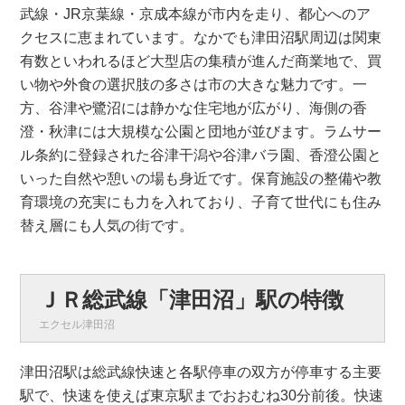
武線・JR京葉線・京成本線が市内を走り、都心へのア
クセスに恵まれています。なかでも津田沼駅周辺は関東
有数といわれるほど大型店の集積が進んだ商業地で、買
い物や外食の選択肢の多さは市の大きな魅力です。一
方、谷津や鷺沼には静かな住宅地が広がり、海側の香
澄・秋津には大規模な公園と団地が並びます。ラムサー
ル条約に登録された谷津干潟や谷津バラ園、香澄公園と
いった自然や憩いの場も身近です。保育施設の整備や教
育環境の充実にも力を入れており、子育て世代にも住み
替え層にも人気の街です。
ＪＲ総武線「津田沼」駅の特徴
エクセル津田沼
津田沼駅は総武線快速と各駅停車の双方が停車する主要
駅で、快速を使えば東京駅までおおむね30分前後。快速