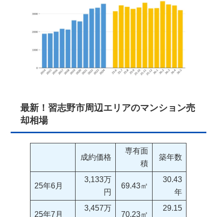
最新！習志野市周辺エリアのマンション売
却相場
専有面
成約価格
築年数
積
3,133万
30.43
25年6月
69.43㎡
円
年
3,457万
29.15
25年7月
70.23㎡