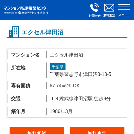
メニュー
無料査定
お問合せ
エクセル津田沼
マンション名
エクセル津田沼
千葉県
所在地
千葉県習志野市津田沼3-13-5
専有面積
67.74㎡/3LDK
交通
ＪＲ総武線津田沼駅 徒歩9分
築年月
1986年3月
無料相談
無料査定