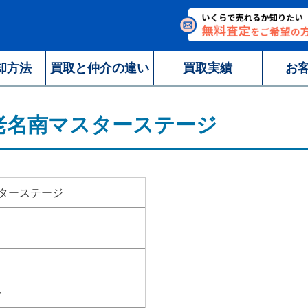
却方法
買取と仲介の違い
買取実績
お
老名南マスターステージ
ターステージ
分