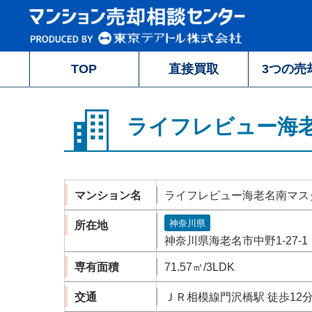
TOP
直接買取
3つの売
ライフレビュー海
マンション名
ライフレビュー海老名南マス
神奈川県
所在地
神奈川県海老名市中野1-27-1
専有面積
71.57㎡/3LDK
交通
ＪＲ相模線門沢橋駅 徒歩12