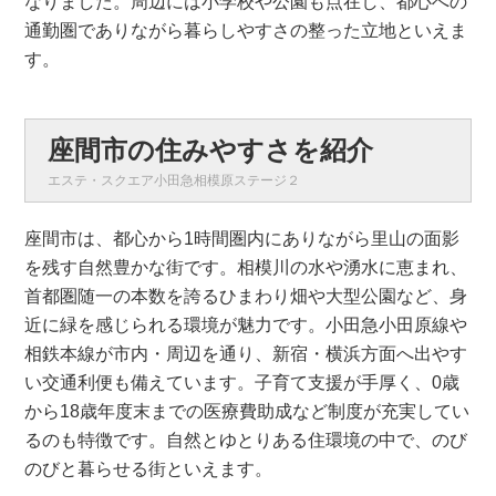
なりました。周辺には小学校や公園も点在し、都心への
通勤圏でありながら暮らしやすさの整った立地といえま
す。
座間市の住みやすさを紹介
エステ・スクエア小田急相模原ステージ２
座間市は、都心から1時間圏内にありながら里山の面影
を残す自然豊かな街です。相模川の水や湧水に恵まれ、
首都圏随一の本数を誇るひまわり畑や大型公園など、身
近に緑を感じられる環境が魅力です。小田急小田原線や
相鉄本線が市内・周辺を通り、新宿・横浜方面へ出やす
い交通利便も備えています。子育て支援が手厚く、0歳
から18歳年度末までの医療費助成など制度が充実してい
るのも特徴です。自然とゆとりある住環境の中で、のび
のびと暮らせる街といえます。