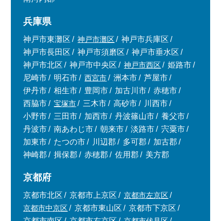
兵庫県
神戸市東灘区
神戸市灘区
神戸市兵庫区
神戸市長田区
神戸市須磨区
神戸市垂水区
神戸市北区
神戸市中央区
神戸市西区
姫路市
尼崎市
明石市
西宮市
洲本市
芦屋市
伊丹市
相生市
豊岡市
加古川市
赤穂市
西脇市
宝塚市
三木市
高砂市
川西市
小野市
三田市
加西市
丹波篠山市
養父市
丹波市
南あわじ市
朝来市
淡路市
宍粟市
加東市
たつの市
川辺郡
多可郡
加古郡
神崎郡
揖保郡
赤穂郡
佐用郡
美方郡
京都府
京都市北区
京都市上京区
京都市左京区
京都市中京区
京都市東山区
京都市下京区
京都市南区
京都市右京区
京都市伏見区