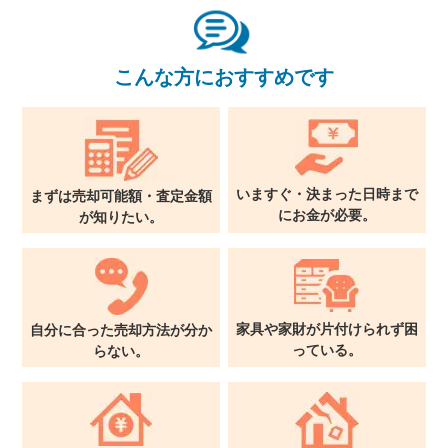
東京本社
0120-900-881
こんな方におすすめです
関西支社
0120-711-018
いますぐ・決まった日時まで
まずは売却可能額・査定金額
に
お金が必要。
が
知りたい。
家具や家財が片付けられず
困
自分に合った売却方法が
分か
っている。
らない。