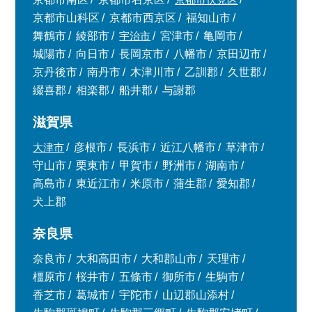
京都市山科区
京都市西京区
福知山市
舞鶴市
綾部市
宇治市
宮津市
亀岡市
城陽市
向日市
長岡京市
八幡市
京田辺市
京丹後市
南丹市
木津川市
乙訓郡
久世郡
綴喜郡
相楽郡
船井郡
与謝郡
滋賀県
大津市
彦根市
長浜市
近江八幡市
草津市
守山市
栗東市
甲賀市
野洲市
湖南市
高島市
東近江市
米原市
蒲生郡
愛知郡
犬上郡
奈良県
奈良市
大和高田市
大和郡山市
天理市
橿原市
桜井市
五條市
御所市
生駒市
香芝市
葛城市
宇陀市
山辺郡山添村