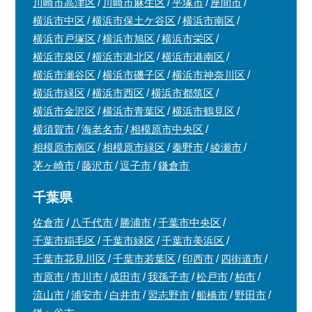
川崎市高津区
川崎市麻生区
平塚市
座間市
横浜市中区
横浜市保土ケ谷区
横浜市南区
横浜市戸塚区
横浜市旭区
横浜市栄区
横浜市泉区
横浜市港北区
横浜市港南区
横浜市瀬谷区
横浜市磯子区
横浜市神奈川区
横浜市緑区
横浜市西区
横浜市都筑区
横浜市金沢区
横浜市青葉区
横浜市鶴見区
横須賀市
海老名市
相模原市中央区
相模原市南区
相模原市緑区
秦野市
綾瀬市
茅ヶ崎市
藤沢市
逗子市
鎌倉市
千葉県
佐倉市
八千代市
勝浦市
千葉市中央区
千葉市稲毛区
千葉市緑区
千葉市美浜区
千葉市花見川区
千葉市若葉区
印西市
四街道市
市原市
市川市
成田市
我孫子市
松戸市
柏市
流山市
浦安市
白井市
習志野市
船橋市
野田市