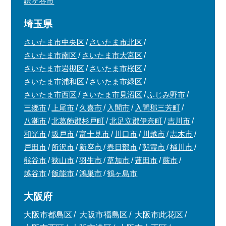
鎌ヶ谷市
埼玉県
さいたま市中央区
さいたま市北区
さいたま市南区
さいたま市大宮区
さいたま市岩槻区
さいたま市桜区
さいたま市浦和区
さいたま市緑区
さいたま市西区
さいたま市見沼区
ふじみ野市
三郷市
上尾市
久喜市
入間市
入間郡三芳町
八潮市
北葛飾郡杉戸町
北足立郡伊奈町
吉川市
和光市
坂戸市
富士見市
川口市
川越市
志木市
戸田市
所沢市
新座市
春日部市
朝霞市
桶川市
熊谷市
狭山市
羽生市
草加市
蓮田市
蕨市
越谷市
飯能市
鴻巣市
鶴ヶ島市
大阪府
大阪市都島区
大阪市福島区
大阪市此花区