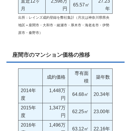
直近12ヶ
2,598万
27.23
65.57㎡
月
円
年
出所：レインズ成約登録を弊社集計（月次は神奈川県県央
地区＝座間市・大和市・綾瀬市・厚木市・海老名市・伊勢
原市・秦野市）
座間市のマンション価格の推移
専有面
成約価格
築年数
積
2014年
1,448万
64.68㎡
20.34年
度
円
2015年
1,347万
62.25㎡
23.00年
度
円
2016年
1,496万
63.12㎡
22.16年