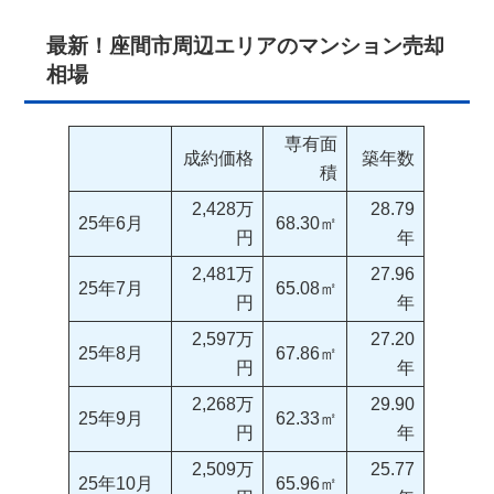
最新！座間市周辺エリアのマンション売却
相場
専有面
成約価格
築年数
積
2,428万
28.79
25年6月
68.30㎡
円
年
2,481万
27.96
25年7月
65.08㎡
円
年
2,597万
27.20
25年8月
67.86㎡
円
年
2,268万
29.90
25年9月
62.33㎡
円
年
2,509万
25.77
25年10月
65.96㎡