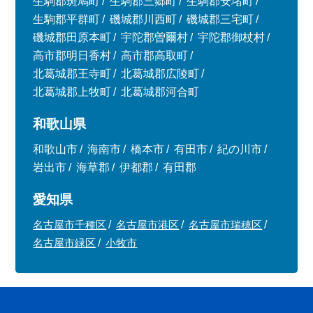
生駒郡斑鳩町
生駒郡三郷町
生駒郡安堵町
生駒郡平群町
磯城郡川西町
磯城郡三宅町
磯城郡田原本町
宇陀郡曽爾村
宇陀郡御杖村
高市郡明日香村
高市郡高取町
北葛城郡王寺町
北葛城郡広陵町
北葛城郡上牧町
北葛城郡河合町
和歌山県
和歌山市
海南市
橋本市
有田市
紀の川市
岩出市
海草郡
伊都郡
有田郡
愛知県
名古屋市千種区
名古屋市港区
名古屋市瑞穂区
名古屋市緑区
小牧市