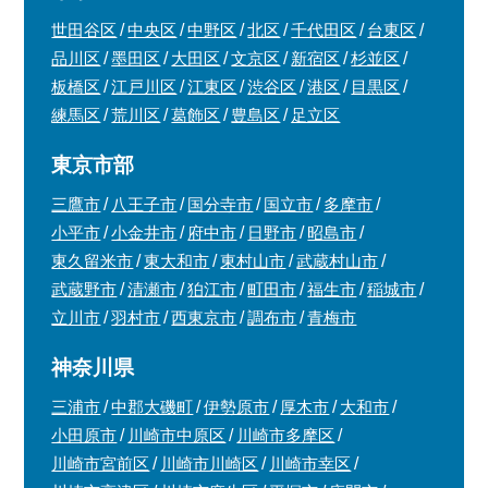
世田谷区
中央区
中野区
北区
千代田区
台東区
品川区
墨田区
大田区
文京区
新宿区
杉並区
板橋区
江戸川区
江東区
渋谷区
港区
目黒区
練馬区
荒川区
葛飾区
豊島区
足立区
東京市部
三鷹市
八王子市
国分寺市
国立市
多摩市
小平市
小金井市
府中市
日野市
昭島市
東久留米市
東大和市
東村山市
武蔵村山市
武蔵野市
清瀬市
狛江市
町田市
福生市
稲城市
立川市
羽村市
西東京市
調布市
青梅市
神奈川県
三浦市
中郡大磯町
伊勢原市
厚木市
大和市
小田原市
川崎市中原区
川崎市多摩区
川崎市宮前区
川崎市川崎区
川崎市幸区