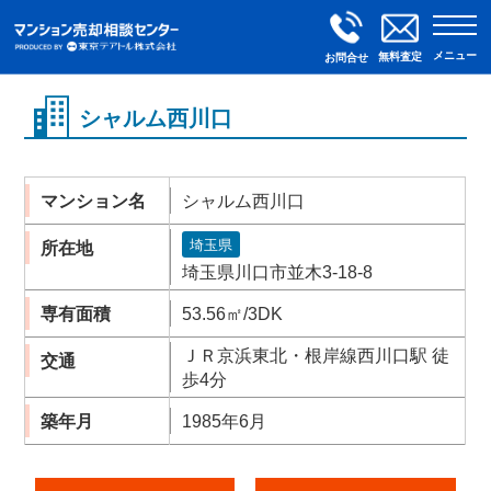
メニュー
無料査定
お問合せ
シャルム西川口
マンション名
シャルム西川口
埼玉県
所在地
埼玉県川口市並木3-18-8
専有面積
53.56㎡/3DK
ＪＲ京浜東北・根岸線西川口駅 徒
交通
歩4分
築年月
1985年6月