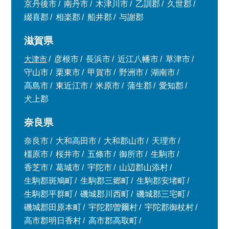
京丹後市
南丹市
木津川市
乙訓郡
久世郡
綴喜郡
相楽郡
船井郡
与謝郡
滋賀県
大津市
彦根市
長浜市
近江八幡市
草津市
守山市
栗東市
甲賀市
野洲市
湖南市
高島市
東近江市
米原市
蒲生郡
愛知郡
犬上郡
奈良県
奈良市
大和高田市
大和郡山市
天理市
橿原市
桜井市
五條市
御所市
生駒市
香芝市
葛城市
宇陀市
山辺郡山添村
生駒郡斑鳩町
生駒郡三郷町
生駒郡安堵町
生駒郡平群町
磯城郡川西町
磯城郡三宅町
磯城郡田原本町
宇陀郡曽爾村
宇陀郡御杖村
高市郡明日香村
高市郡高取町