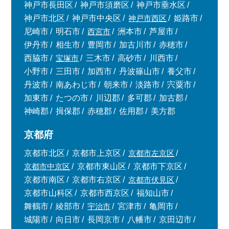
神戸市長田区
神戸市須磨区
神戸市垂水区
神戸市北区
神戸市中央区
神戸市西区
姫路市
尼崎市
明石市
西宮市
洲本市
芦屋市
伊丹市
相生市
豊岡市
加古川市
赤穂市
西脇市
宝塚市
三木市
高砂市
川西市
小野市
三田市
加西市
丹波篠山市
養父市
丹波市
南あわじ市
朝来市
淡路市
宍粟市
加東市
たつの市
川辺郡
多可郡
加古郡
神崎郡
揖保郡
赤穂郡
佐用郡
美方郡
京都府
京都市北区
京都市上京区
京都市左京区
京都市中京区
京都市東山区
京都市下京区
京都市南区
京都市右京区
京都市伏見区
京都市山科区
京都市西京区
福知山市
舞鶴市
綾部市
宇治市
宮津市
亀岡市
城陽市
向日市
長岡京市
八幡市
京田辺市