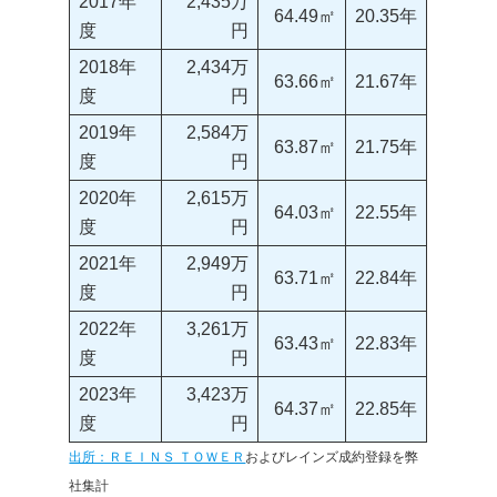
2017年
2,435万
64.49㎡
20.35年
度
円
2018年
2,434万
63.66㎡
21.67年
度
円
2019年
2,584万
63.87㎡
21.75年
度
円
2020年
2,615万
64.03㎡
22.55年
度
円
2021年
2,949万
63.71㎡
22.84年
度
円
2022年
3,261万
63.43㎡
22.83年
度
円
2023年
3,423万
64.37㎡
22.85年
度
円
出所：ＲＥＩＮＳ ＴＯＷＥＲ
およびレインズ成約登録を弊
社集計