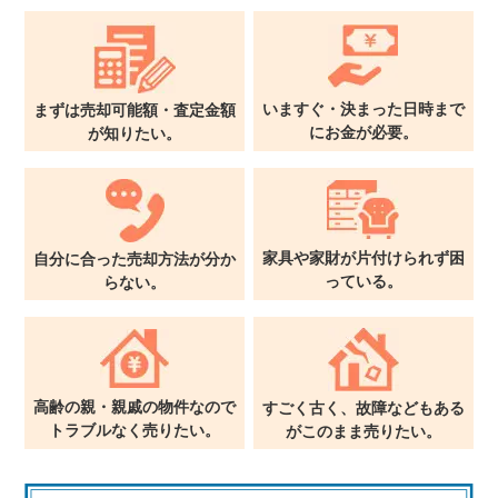
いますぐ・決まった日時まで
まずは売却可能額・査定金額
に
お金が必要。
が
知りたい。
家具や家財が片付けられず
困
自分に合った売却方法が
分か
っている。
らない。
高齢の親・親戚の物件なので
すごく古く、故障などもある
トラブルなく売りたい。
が
このまま売りたい。