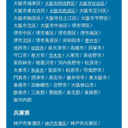
大阪市城東区
大阪市阿倍野区
大阪市住吉区
大阪市東住吉区
大阪市西成区
大阪市淀川区
大阪市鶴見区
大阪市住之江区
大阪市平野区
大阪市北区
大阪市中央区
堺市堺区
堺市中区
堺市東区
堺市西区
堺市南区
堺市北区
堺市美原区
岸和田市
豊中市
池田市
吹田市
泉大津市
高槻市
貝塚市
守口市
枚方市
茨木市
八尾市
泉佐野市
富田林市
寝屋川市
河内長野市
松原市
大東市
和泉市
箕面市
柏原市
羽曳野市
門真市
摂津市
高石市
藤井寺市
東大阪市
泉南市
四條畷市
交野市
大阪狭山市
阪南市
三島郡
豊能郡
泉北郡
泉南郡
南河内郡
兵庫県
神戸市東灘区
神戸市灘区
神戸市兵庫区