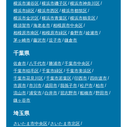
横浜市瀬谷区
横浜市磯子区
横浜市神奈川区
横浜市緑区
横浜市西区
横浜市都筑区
横浜市金沢区
横浜市青葉区
横浜市鶴見区
横須賀市
海老名市
相模原市中央区
相模原市南区
相模原市緑区
秦野市
綾瀬市
茅ヶ崎市
藤沢市
逗子市
鎌倉市
千葉県
佐倉市
八千代市
勝浦市
千葉市中央区
千葉市稲毛区
千葉市緑区
千葉市美浜区
千葉市花見川区
千葉市若葉区
印西市
四街道市
市原市
市川市
成田市
我孫子市
松戸市
柏市
流山市
浦安市
白井市
習志野市
船橋市
野田市
鎌ヶ谷市
埼玉県
さいたま市中央区
さいたま市北区