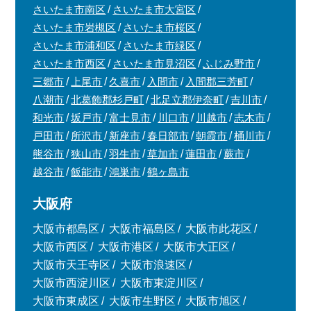
さいたま市南区
さいたま市大宮区
さいたま市岩槻区
さいたま市桜区
さいたま市浦和区
さいたま市緑区
さいたま市西区
さいたま市見沼区
ふじみ野市
三郷市
上尾市
久喜市
入間市
入間郡三芳町
八潮市
北葛飾郡杉戸町
北足立郡伊奈町
吉川市
和光市
坂戸市
富士見市
川口市
川越市
志木市
戸田市
所沢市
新座市
春日部市
朝霞市
桶川市
熊谷市
狭山市
羽生市
草加市
蓮田市
蕨市
越谷市
飯能市
鴻巣市
鶴ヶ島市
大阪府
大阪市都島区
大阪市福島区
大阪市此花区
大阪市西区
大阪市港区
大阪市大正区
大阪市天王寺区
大阪市浪速区
大阪市西淀川区
大阪市東淀川区
大阪市東成区
大阪市生野区
大阪市旭区