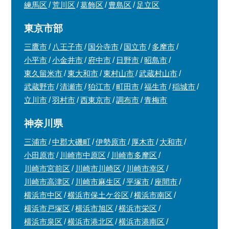
練馬区
荒川区
葛飾区
豊島区
足立区
東京市部
三鷹市
八王子市
国分寺市
国立市
多摩市
小平市
小金井市
府中市
日野市
昭島市
東久留米市
東大和市
東村山市
武蔵村山市
武蔵野市
清瀬市
狛江市
町田市
福生市
稲城市
立川市
羽村市
西東京市
調布市
青梅市
神奈川県
三浦市
中郡大磯町
伊勢原市
厚木市
大和市
小田原市
川崎市中原区
川崎市多摩区
川崎市宮前区
川崎市川崎区
川崎市幸区
川崎市高津区
川崎市麻生区
平塚市
座間市
横浜市中区
横浜市保土ケ谷区
横浜市南区
横浜市戸塚区
横浜市旭区
横浜市栄区
横浜市泉区
横浜市港北区
横浜市港南区