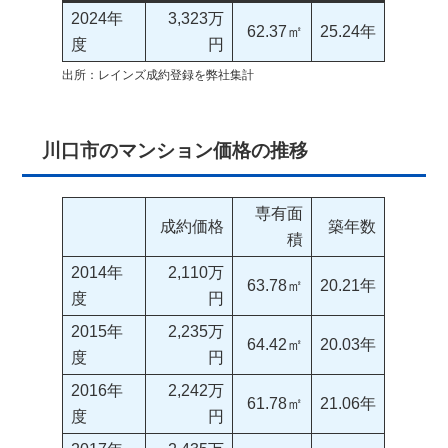
2024年
3,323万
62.37㎡
25.24年
度
円
出所：レインズ成約登録を弊社集計
川口市のマンション価格の推移
専有面
成約価格
築年数
積
2014年
2,110万
63.78㎡
20.21年
度
円
2015年
2,235万
64.42㎡
20.03年
度
円
2016年
2,242万
61.78㎡
21.06年
度
円