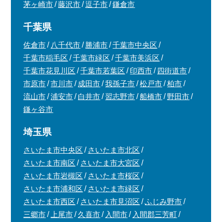
茅ヶ崎市
藤沢市
逗子市
鎌倉市
千葉県
佐倉市
八千代市
勝浦市
千葉市中央区
千葉市稲毛区
千葉市緑区
千葉市美浜区
千葉市花見川区
千葉市若葉区
印西市
四街道市
市原市
市川市
成田市
我孫子市
松戸市
柏市
流山市
浦安市
白井市
習志野市
船橋市
野田市
鎌ヶ谷市
埼玉県
さいたま市中央区
さいたま市北区
さいたま市南区
さいたま市大宮区
さいたま市岩槻区
さいたま市桜区
さいたま市浦和区
さいたま市緑区
さいたま市西区
さいたま市見沼区
ふじみ野市
三郷市
上尾市
久喜市
入間市
入間郡三芳町