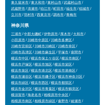
東久留米市
東大和市
東村山市
武蔵村山市
武蔵野市
清瀬市
狛江市
町田市
福生市
稲城市
立川市
羽村市
西東京市
調布市
青梅市
神奈川県
三浦市
中郡大磯町
伊勢原市
厚木市
大和市
小田原市
川崎市中原区
川崎市多摩区
川崎市宮前区
川崎市川崎区
川崎市幸区
川崎市高津区
川崎市麻生区
平塚市
座間市
横浜市中区
横浜市保土ケ谷区
横浜市南区
横浜市戸塚区
横浜市旭区
横浜市栄区
横浜市泉区
横浜市港北区
横浜市港南区
横浜市瀬谷区
横浜市磯子区
横浜市神奈川区
横浜市緑区
横浜市西区
横浜市都筑区
横浜市金沢区
横浜市青葉区
横浜市鶴見区
横須賀市
海老名市
相模原市中央区
相模原市南区
相模原市緑区
秦野市
綾瀬市