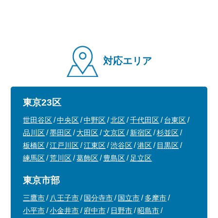
対応エリア
東京23区
世田谷区
中央区
中野区
北区
千代田区
台東区
品川区
墨田区
大田区
文京区
新宿区
杉並区
板橋区
江戸川区
江東区
渋谷区
港区
目黒区
練馬区
荒川区
葛飾区
豊島区
足立区
東京市部
三鷹市
八王子市
国分寺市
国立市
多摩市
小平市
小金井市
府中市
日野市
昭島市