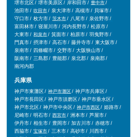
堺市北区
堺市美原区
岸和田市
豊中市
池田市
吹田市
泉大津市
高槻市
貝塚市
守口市
枚方市
茨木市
八尾市
泉佐野市
富田林市
寝屋川市
河内長野市
松原市
大東市
和泉市
箕面市
柏原市
羽曳野市
門真市
摂津市
高石市
藤井寺市
東大阪市
泉南市
四條畷市
交野市
大阪狭山市
阪南市
三島郡
豊能郡
泉北郡
泉南郡
南河内郡
兵庫県
神戸市東灘区
神戸市灘区
神戸市兵庫区
神戸市長田区
神戸市須磨区
神戸市垂水区
神戸市北区
神戸市中央区
神戸市西区
姫路市
尼崎市
明石市
西宮市
洲本市
芦屋市
伊丹市
相生市
豊岡市
加古川市
赤穂市
西脇市
宝塚市
三木市
高砂市
川西市