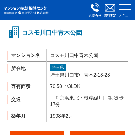
メニュー
無料査定
お問合せ
コスモ川口中青木公園
マンション名
コスモ川口中青木公園
埼玉県
所在地
埼玉県川口市中青木2-18-28
専有面積
70.58㎡/3LDK
ＪＲ京浜東北・根岸線川口駅 徒歩
交通
17分
築年月
1998年2月