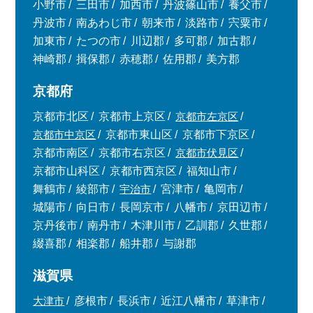
小野市
三田市
加西市
丹波篠山市
養父市
丹波市
南あわじ市
朝来市
淡路市
宍粟市
加東市
たつの市
川辺郡
多可郡
加古郡
神崎郡
揖保郡
赤穂郡
佐用郡
美方郡
京都府
京都市北区
京都市上京区
京都市左京区
京都市中京区
京都市東山区
京都市下京区
京都市南区
京都市右京区
京都市伏見区
京都市山科区
京都市西京区
福知山市
舞鶴市
綾部市
宇治市
宮津市
亀岡市
城陽市
向日市
長岡京市
八幡市
京田辺市
京丹後市
南丹市
木津川市
乙訓郡
久世郡
綴喜郡
相楽郡
船井郡
与謝郡
滋賀県
大津市
彦根市
長浜市
近江八幡市
草津市