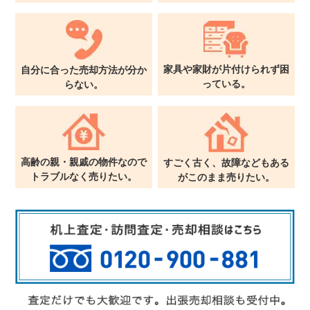
家具や家財が片付けられず
困
自分に合った売却方法が
分か
っている。
らない。
高齢の親・親戚の物件なので
すごく古く、故障などもある
トラブルなく売りたい。
が
このまま売りたい。