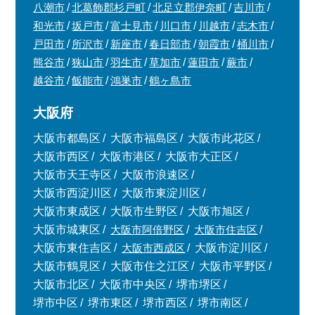
八潮市
北葛飾郡杉戸町
北足立郡伊奈町
吉川市
和光市
坂戸市
富士見市
川口市
川越市
志木市
戸田市
所沢市
新座市
春日部市
朝霞市
桶川市
熊谷市
狭山市
羽生市
草加市
蓮田市
蕨市
越谷市
飯能市
鴻巣市
鶴ヶ島市
大阪府
大阪市都島区
大阪市福島区
大阪市此花区
大阪市西区
大阪市港区
大阪市大正区
大阪市天王寺区
大阪市浪速区
大阪市西淀川区
大阪市東淀川区
大阪市東成区
大阪市生野区
大阪市旭区
大阪市城東区
大阪市阿倍野区
大阪市住吉区
大阪市東住吉区
大阪市西成区
大阪市淀川区
大阪市鶴見区
大阪市住之江区
大阪市平野区
大阪市北区
大阪市中央区
堺市堺区
堺市中区
堺市東区
堺市西区
堺市南区