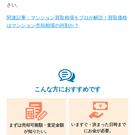
×
さい。
関連記事：マンション買取相場をプロが解説！買取価格
無料査定・売却相談
はマンション売却相場の何割か？
10時～18時/水曜日定休
東京本社
0120-900-881
関西支社
0120-711-018
こんな方におすすめです
いますぐ・決まった日時まで
まずは売却可能額・査定金額
に
お金が必要。
が
知りたい。