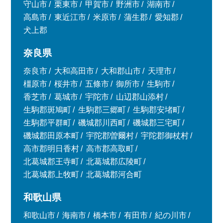
守山市
栗東市
甲賀市
野洲市
湖南市
高島市
東近江市
米原市
蒲生郡
愛知郡
犬上郡
奈良県
奈良市
大和高田市
大和郡山市
天理市
橿原市
桜井市
五條市
御所市
生駒市
香芝市
葛城市
宇陀市
山辺郡山添村
生駒郡斑鳩町
生駒郡三郷町
生駒郡安堵町
生駒郡平群町
磯城郡川西町
磯城郡三宅町
磯城郡田原本町
宇陀郡曽爾村
宇陀郡御杖村
高市郡明日香村
高市郡高取町
北葛城郡王寺町
北葛城郡広陵町
北葛城郡上牧町
北葛城郡河合町
和歌山県
和歌山市
海南市
橋本市
有田市
紀の川市