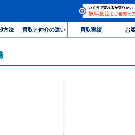
却方法
買取と仲介の違い
買取実績
お
橋