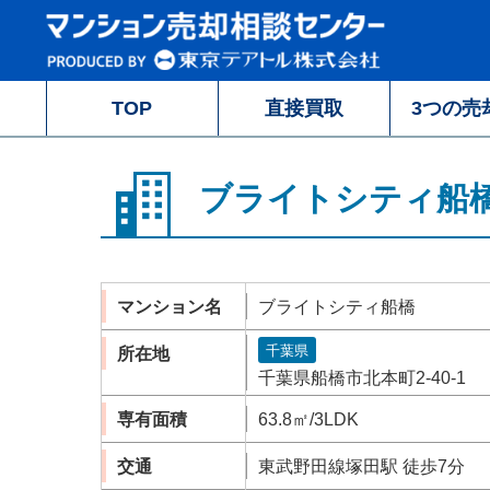
TOP
直接買取
3つの売
ブライトシティ船
マンション名
ブライトシティ船橋
千葉県
所在地
千葉県船橋市北本町2-40-1
専有面積
63.8㎡/3LDK
交通
東武野田線塚田駅 徒歩7分