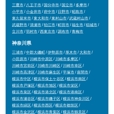
三鷹市
八王子市
国分寺市
国立市
多摩市
小平市
小金井市
府中市
日野市
昭島市
東久留米市
東大和市
東村山市
武蔵村山市
武蔵野市
清瀬市
狛江市
町田市
福生市
稲城市
立川市
羽村市
西東京市
調布市
青梅市
神奈川県
三浦市
中郡大磯町
伊勢原市
厚木市
大和市
小田原市
川崎市中原区
川崎市多摩区
川崎市宮前区
川崎市川崎区
川崎市幸区
川崎市高津区
川崎市麻生区
平塚市
座間市
横浜市中区
横浜市保土ケ谷区
横浜市南区
横浜市戸塚区
横浜市旭区
横浜市栄区
横浜市泉区
横浜市港北区
横浜市港南区
横浜市瀬谷区
横浜市磯子区
横浜市神奈川区
横浜市緑区
横浜市西区
横浜市都筑区
横浜市金沢区
横浜市青葉区
横浜市鶴見区