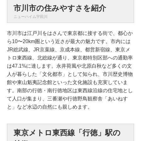
市川市の住みやすさを紹介
ニューハイム宇田川
市川市は江戸川をはさんで東京都に接する街で、都心か
ら10〜20km圏という近さが最大の魅力です。市内には
JR総武線、JR京葉線、京成本線、都営新宿線、東京メ
トロ東西線、北総線が通り、東京都特別区部への通勤率
は47.1%に達します。永井荷風や北原白秋など多くの文
人が暮らした「文化都市」として知られ、市川歴史博物
館や東山魁夷記念館といった文化施設も充実していま
す。南部の行徳・南行徳地区は東西線沿線の住宅地とし
て人口が集まり、三番瀬や行徳野鳥観察舎「あいねす
と」など水辺の自然にも親しめます。
東京メトロ東西線「行徳」駅の