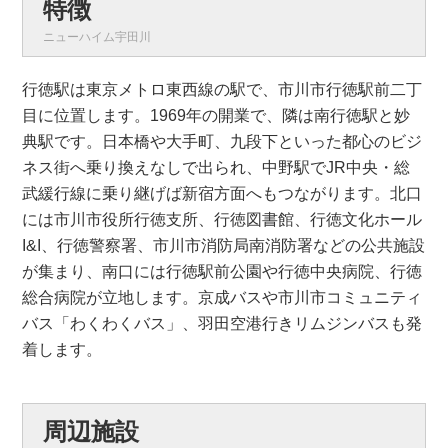
特徴
ニューハイム宇田川
行徳駅は東京メトロ東西線の駅で、市川市行徳駅前二丁
目に位置します。1969年の開業で、隣は南行徳駅と妙
典駅です。日本橋や大手町、九段下といった都心のビジ
ネス街へ乗り換えなしで出られ、中野駅でJR中央・総
武緩行線に乗り継げば新宿方面へもつながります。北口
には市川市役所行徳支所、行徳図書館、行徳文化ホール
I&I、行徳警察署、市川市消防局南消防署などの公共施設
が集まり、南口には行徳駅前公園や行徳中央病院、行徳
総合病院が立地します。京成バスや市川市コミュニティ
バス「わくわくバス」、羽田空港行きリムジンバスも発
着します。
周辺施設