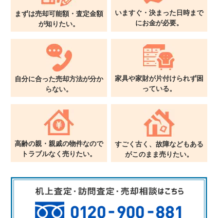
いますぐ・決まった日時まで
まずは売却可能額・査定金額
に
お金が必要。
が
知りたい。
家具や家財が片付けられず
困
自分に合った売却方法が
分か
っている。
らない。
高齢の親・親戚の物件なので
すごく古く、故障などもある
トラブルなく売りたい。
が
このまま売りたい。