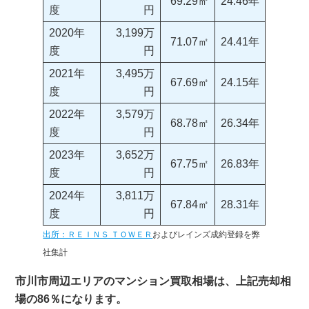
69.29㎡
24.46年
度
円
2020年
3,199万
71.07㎡
24.41年
度
円
2021年
3,495万
67.69㎡
24.15年
度
円
2022年
3,579万
68.78㎡
26.34年
度
円
2023年
3,652万
67.75㎡
26.83年
度
円
2024年
3,811万
67.84㎡
28.31年
度
円
出所：ＲＥＩＮＳ ＴＯＷＥＲ
およびレインズ成約登録を弊
社集計
市川市周辺エリアのマンション買取相場は、上記売却相
場の86％になります。