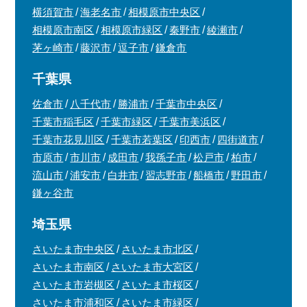
横須賀市
海老名市
相模原市中央区
相模原市南区
相模原市緑区
秦野市
綾瀬市
茅ヶ崎市
藤沢市
逗子市
鎌倉市
千葉県
佐倉市
八千代市
勝浦市
千葉市中央区
千葉市稲毛区
千葉市緑区
千葉市美浜区
千葉市花見川区
千葉市若葉区
印西市
四街道市
市原市
市川市
成田市
我孫子市
松戸市
柏市
流山市
浦安市
白井市
習志野市
船橋市
野田市
鎌ヶ谷市
埼玉県
さいたま市中央区
さいたま市北区
さいたま市南区
さいたま市大宮区
さいたま市岩槻区
さいたま市桜区
さいたま市浦和区
さいたま市緑区