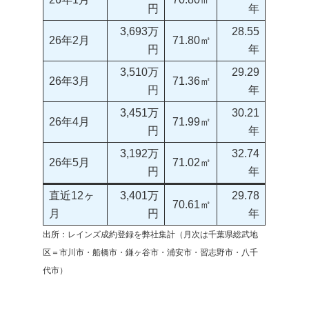
円
年
3,693万
28.55
26年2月
71.80㎡
円
年
3,510万
29.29
26年3月
71.36㎡
円
年
3,451万
30.21
26年4月
71.99㎡
円
年
3,192万
32.74
26年5月
71.02㎡
円
年
直近12ヶ
3,401万
29.78
70.61㎡
月
円
年
出所：レインズ成約登録を弊社集計（月次は千葉県総武地
区＝市川市・船橋市・鎌ヶ谷市・浦安市・習志野市・八千
代市）