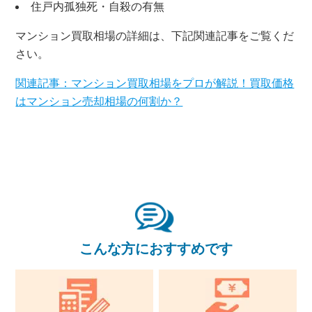
住戸内孤独死・自殺の有無
無料査定・売却相談
10時～18時/水曜日定休
マンション買取相場の詳細は、下記関連記事をご覧くだ
さい。
東京本社
0120-900-881
関連記事：マンション買取相場をプロが解説！買取価格
はマンション売却相場の何割か？
関西支社
0120-711-018
こんな方におすすめです