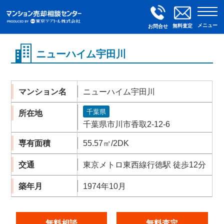
メニュー
無料査定
お問合せ
ニューハイム宇田川
マンション名
ニューハイム宇田川
千葉県
所在地
千葉県市川市香取2-12-6
専有面積
55.57㎡/2DK
交通
東京メトロ東西線行徳駅 徒歩12分
築年月
1974年10月
無料相談
無料査定