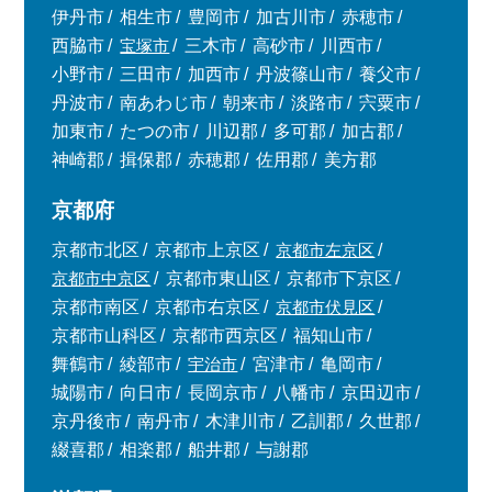
伊丹市
相生市
豊岡市
加古川市
赤穂市
西脇市
宝塚市
三木市
高砂市
川西市
小野市
三田市
加西市
丹波篠山市
養父市
丹波市
南あわじ市
朝来市
淡路市
宍粟市
加東市
たつの市
川辺郡
多可郡
加古郡
神崎郡
揖保郡
赤穂郡
佐用郡
美方郡
京都府
京都市北区
京都市上京区
京都市左京区
京都市中京区
京都市東山区
京都市下京区
京都市南区
京都市右京区
京都市伏見区
京都市山科区
京都市西京区
福知山市
舞鶴市
綾部市
宇治市
宮津市
亀岡市
城陽市
向日市
長岡京市
八幡市
京田辺市
京丹後市
南丹市
木津川市
乙訓郡
久世郡
綴喜郡
相楽郡
船井郡
与謝郡