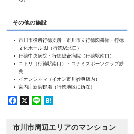
その他の施設
市川市役所行徳支所・市川市立行徳図書館・行徳
文化ホールI&I（行徳駅北口）
行徳中央病院・行徳総合病院（行徳駅南口）
ニトリ（行徳駅南口）・コナミスポーツクラブ妙
典
イオンシネマ（イオン市川妙典店内）
宮内庁新浜鴨場（行徳地区に所在）
Facebook
X
Line
Hatena
市川市周辺エリアのマンション