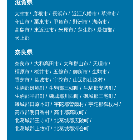
滋賀県
大津市
彦根市
長浜市
近江八幡市
草津市
守山市
栗東市
甲賀市
野洲市
湖南市
高島市
東近江市
米原市
蒲生郡
愛知郡
犬上郡
奈良県
奈良市
大和高田市
大和郡山市
天理市
橿原市
桜井市
五條市
御所市
生駒市
香芝市
葛城市
宇陀市
山辺郡山添村
生駒郡斑鳩町
生駒郡三郷町
生駒郡安堵町
生駒郡平群町
磯城郡川西町
磯城郡三宅町
磯城郡田原本町
宇陀郡曽爾村
宇陀郡御杖村
高市郡明日香村
高市郡高取町
北葛城郡王寺町
北葛城郡広陵町
北葛城郡上牧町
北葛城郡河合町