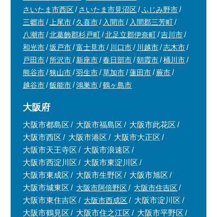
さいたま市西区
さいたま市見沼区
ふじみ野市
三郷市
上尾市
久喜市
入間市
入間郡三芳町
八潮市
北葛飾郡杉戸町
北足立郡伊奈町
吉川市
和光市
坂戸市
富士見市
川口市
川越市
志木市
戸田市
所沢市
新座市
春日部市
朝霞市
桶川市
熊谷市
狭山市
羽生市
草加市
蓮田市
蕨市
越谷市
飯能市
鴻巣市
鶴ヶ島市
大阪府
大阪市都島区
大阪市福島区
大阪市此花区
大阪市西区
大阪市港区
大阪市大正区
大阪市天王寺区
大阪市浪速区
大阪市西淀川区
大阪市東淀川区
大阪市東成区
大阪市生野区
大阪市旭区
大阪市城東区
大阪市阿倍野区
大阪市住吉区
大阪市東住吉区
大阪市西成区
大阪市淀川区
大阪市鶴見区
大阪市住之江区
大阪市平野区