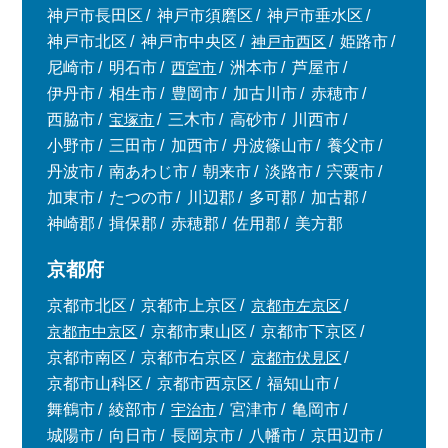
神戸市長田区
神戸市須磨区
神戸市垂水区
神戸市北区
神戸市中央区
神戸市西区
姫路市
尼崎市
明石市
西宮市
洲本市
芦屋市
伊丹市
相生市
豊岡市
加古川市
赤穂市
西脇市
宝塚市
三木市
高砂市
川西市
小野市
三田市
加西市
丹波篠山市
養父市
丹波市
南あわじ市
朝来市
淡路市
宍粟市
加東市
たつの市
川辺郡
多可郡
加古郡
神崎郡
揖保郡
赤穂郡
佐用郡
美方郡
京都府
京都市北区
京都市上京区
京都市左京区
京都市中京区
京都市東山区
京都市下京区
京都市南区
京都市右京区
京都市伏見区
京都市山科区
京都市西京区
福知山市
舞鶴市
綾部市
宇治市
宮津市
亀岡市
城陽市
向日市
長岡京市
八幡市
京田辺市