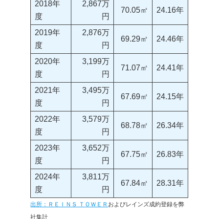
2018年
2,867万
70.05㎡
24.16年
度
円
2019年
2,876万
69.29㎡
24.46年
度
円
2020年
3,199万
71.07㎡
24.41年
度
円
2021年
3,495万
67.69㎡
24.15年
度
円
2022年
3,579万
68.78㎡
26.34年
度
円
2023年
3,652万
67.75㎡
26.83年
度
円
2024年
3,811万
67.84㎡
28.31年
度
円
出所：ＲＥＩＮＳ ＴＯＷＥＲ
およびレインズ成約登録を弊
社集計