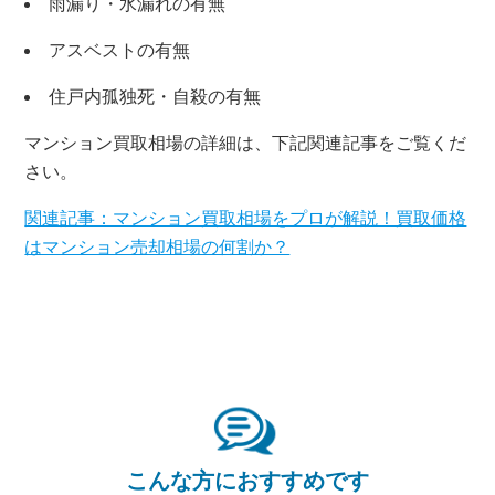
雨漏り・水漏れの有無
アスベストの有無
×
住戸内孤独死・自殺の有無
マンション買取相場の詳細は、下記関連記事をご覧くだ
無料査定・売却相談
さい。
10時～18時/水曜日定休
関連記事：マンション買取相場をプロが解説！買取価格
はマンション売却相場の何割か？
東京本社
0120-900-881
関西支社
0120-711-018
こんな方におすすめです