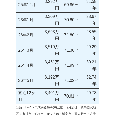
3,292万
31.58
25年12月
69.86㎡
円
年
3,309万
28.67
26年1月
70.80㎡
円
年
3,693万
28.55
26年2月
71.80㎡
円
年
3,510万
29.29
26年3月
71.36㎡
円
年
3,451万
30.21
26年4月
71.99㎡
円
年
3,192万
32.74
26年5月
71.02㎡
円
年
直近12ヶ
3,401万
29.78
70.61㎡
月
円
年
出所：レインズ成約登録を弊社集計（月次は千葉県総武地
区＝市川市・船橋市・鎌ヶ谷市・浦安市・習志野市・八千