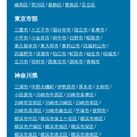
練馬区
荒川区
葛飾区
豊島区
足立区
東京市部
三鷹市
八王子市
国分寺市
国立市
多摩市
小平市
小金井市
府中市
日野市
昭島市
東久留米市
東大和市
東村山市
武蔵村山市
武蔵野市
清瀬市
狛江市
町田市
福生市
稲城市
立川市
羽村市
西東京市
調布市
青梅市
神奈川県
三浦市
中郡大磯町
伊勢原市
厚木市
大和市
小田原市
川崎市中原区
川崎市多摩区
川崎市宮前区
川崎市川崎区
川崎市幸区
川崎市高津区
川崎市麻生区
平塚市
座間市
横浜市中区
横浜市保土ケ谷区
横浜市南区
横浜市戸塚区
横浜市旭区
横浜市栄区
横浜市泉区
横浜市港北区
横浜市港南区