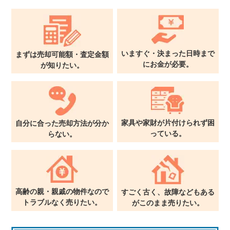
いますぐ・決まった日時まで
まずは売却可能額・査定金額
に
お金が必要。
が
知りたい。
家具や家財が片付けられず
困
自分に合った売却方法が
分か
っている。
らない。
高齢の親・親戚の物件なので
すごく古く、故障などもある
トラブルなく売りたい。
が
このまま売りたい。