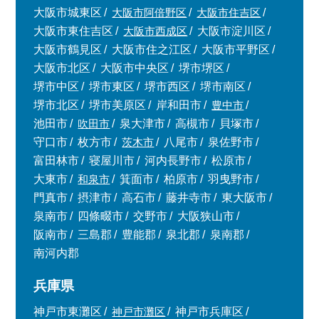
大阪市城東区
大阪市阿倍野区
大阪市住吉区
大阪市東住吉区
大阪市西成区
大阪市淀川区
大阪市鶴見区
大阪市住之江区
大阪市平野区
大阪市北区
大阪市中央区
堺市堺区
堺市中区
堺市東区
堺市西区
堺市南区
堺市北区
堺市美原区
岸和田市
豊中市
池田市
吹田市
泉大津市
高槻市
貝塚市
守口市
枚方市
茨木市
八尾市
泉佐野市
富田林市
寝屋川市
河内長野市
松原市
大東市
和泉市
箕面市
柏原市
羽曳野市
門真市
摂津市
高石市
藤井寺市
東大阪市
泉南市
四條畷市
交野市
大阪狭山市
阪南市
三島郡
豊能郡
泉北郡
泉南郡
南河内郡
兵庫県
神戸市東灘区
神戸市灘区
神戸市兵庫区