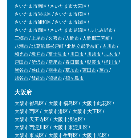
さいたま市南区
さいたま市大宮区
さいたま市岩槻区
さいたま市桜区
さいたま市浦和区
さいたま市緑区
さいたま市西区
さいたま市見沼区
ふじみ野市
三郷市
上尾市
久喜市
入間市
入間郡三芳町
八潮市
北葛飾郡杉戸町
北足立郡伊奈町
吉川市
和光市
坂戸市
富士見市
川口市
川越市
志木市
戸田市
所沢市
新座市
春日部市
朝霞市
桶川市
熊谷市
狭山市
羽生市
草加市
蓮田市
蕨市
越谷市
飯能市
鴻巣市
鶴ヶ島市
大阪府
大阪市都島区
大阪市福島区
大阪市此花区
大阪市西区
大阪市港区
大阪市大正区
大阪市天王寺区
大阪市浪速区
大阪市西淀川区
大阪市東淀川区
大阪市東成区
大阪市生野区
大阪市旭区