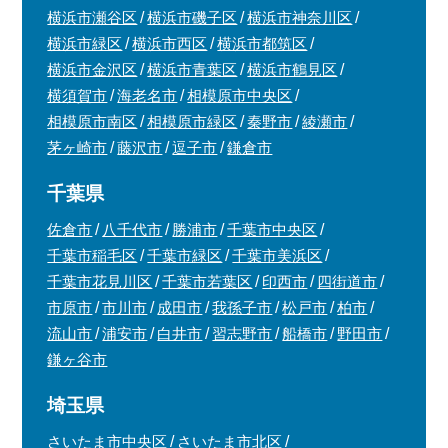
横浜市瀬谷区
横浜市磯子区
横浜市神奈川区
横浜市緑区
横浜市西区
横浜市都筑区
横浜市金沢区
横浜市青葉区
横浜市鶴見区
横須賀市
海老名市
相模原市中央区
相模原市南区
相模原市緑区
秦野市
綾瀬市
茅ヶ崎市
藤沢市
逗子市
鎌倉市
千葉県
佐倉市
八千代市
勝浦市
千葉市中央区
千葉市稲毛区
千葉市緑区
千葉市美浜区
千葉市花見川区
千葉市若葉区
印西市
四街道市
市原市
市川市
成田市
我孫子市
松戸市
柏市
流山市
浦安市
白井市
習志野市
船橋市
野田市
鎌ヶ谷市
埼玉県
さいたま市中央区
さいたま市北区