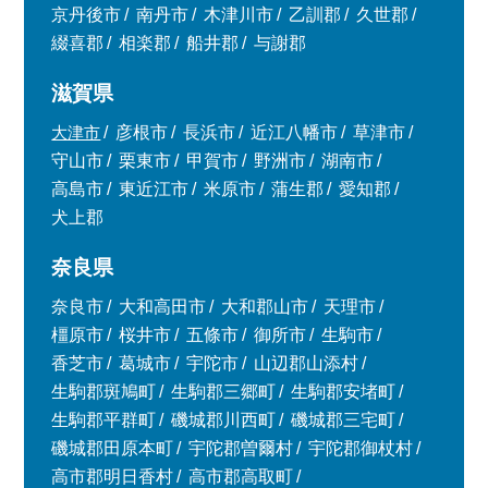
京丹後市
南丹市
木津川市
乙訓郡
久世郡
綴喜郡
相楽郡
船井郡
与謝郡
滋賀県
大津市
彦根市
長浜市
近江八幡市
草津市
守山市
栗東市
甲賀市
野洲市
湖南市
高島市
東近江市
米原市
蒲生郡
愛知郡
犬上郡
奈良県
奈良市
大和高田市
大和郡山市
天理市
橿原市
桜井市
五條市
御所市
生駒市
香芝市
葛城市
宇陀市
山辺郡山添村
生駒郡斑鳩町
生駒郡三郷町
生駒郡安堵町
生駒郡平群町
磯城郡川西町
磯城郡三宅町
磯城郡田原本町
宇陀郡曽爾村
宇陀郡御杖村
高市郡明日香村
高市郡高取町