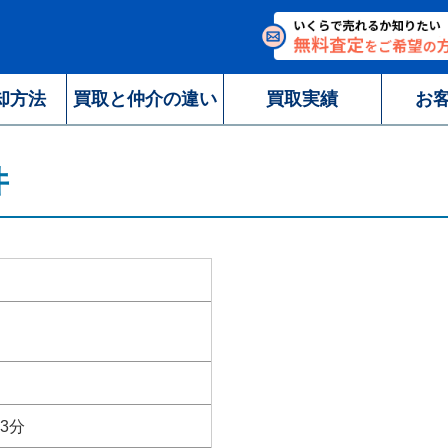
却方法
買取と仲介の違い
買取実績
お
井
3分