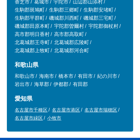
香芝市
葛城市
宇陀市
山辺郡山添村
生駒郡斑鳩町
生駒郡三郷町
生駒郡安堵町
生駒郡平群町
磯城郡川西町
磯城郡三宅町
磯城郡田原本町
宇陀郡曽爾村
宇陀郡御杖村
高市郡明日香村
高市郡高取町
北葛城郡王寺町
北葛城郡広陵町
北葛城郡上牧町
北葛城郡河合町
和歌山県
和歌山市
海南市
橋本市
有田市
紀の川市
岩出市
海草郡
伊都郡
有田郡
愛知県
名古屋市千種区
名古屋市港区
名古屋市瑞穂区
名古屋市緑区
小牧市