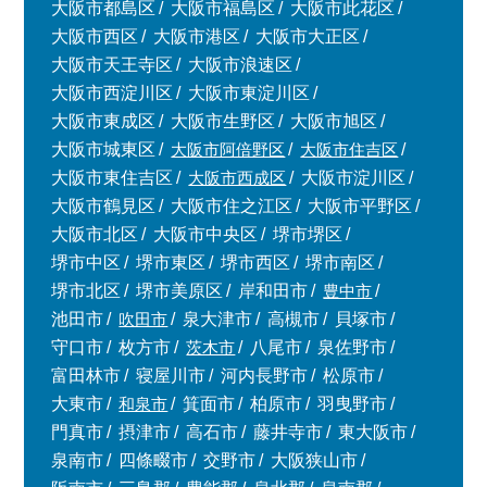
大阪市都島区
大阪市福島区
大阪市此花区
大阪市西区
大阪市港区
大阪市大正区
大阪市天王寺区
大阪市浪速区
大阪市西淀川区
大阪市東淀川区
大阪市東成区
大阪市生野区
大阪市旭区
大阪市城東区
大阪市阿倍野区
大阪市住吉区
大阪市東住吉区
大阪市西成区
大阪市淀川区
大阪市鶴見区
大阪市住之江区
大阪市平野区
大阪市北区
大阪市中央区
堺市堺区
堺市中区
堺市東区
堺市西区
堺市南区
堺市北区
堺市美原区
岸和田市
豊中市
池田市
吹田市
泉大津市
高槻市
貝塚市
守口市
枚方市
茨木市
八尾市
泉佐野市
富田林市
寝屋川市
河内長野市
松原市
大東市
和泉市
箕面市
柏原市
羽曳野市
門真市
摂津市
高石市
藤井寺市
東大阪市
泉南市
四條畷市
交野市
大阪狭山市