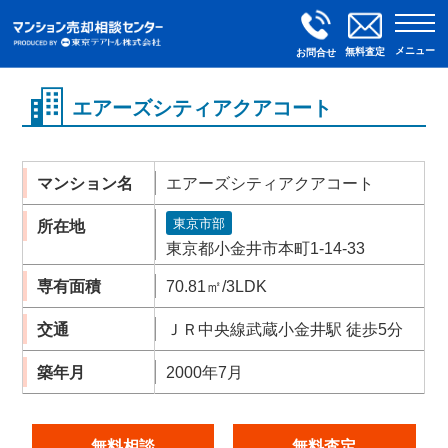
メニュー
無料査定
お問合せ
エアーズシティアクアコート
マンション名
エアーズシティアクアコート
東京市部
所在地
東京都小金井市本町1-14-33
専有面積
70.81㎡/3LDK
交通
ＪＲ中央線武蔵小金井駅 徒歩5分
築年月
2000年7月
無料相談
無料査定