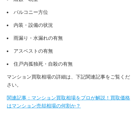
バルコニー方位
内装・設備の状況
雨漏り・水漏れの有無
アスベストの有無
×
住戸内孤独死・自殺の有無
無料査定・売却相談
10時～18時/水曜日定休
マンション買取相場の詳細は、下記関連記事をご覧くだ
さい。
東京本社
0120-900-881
関連記事：マンション買取相場をプロが解説！買取価格
はマンション売却相場の何割か？
関西支社
0120-711-018