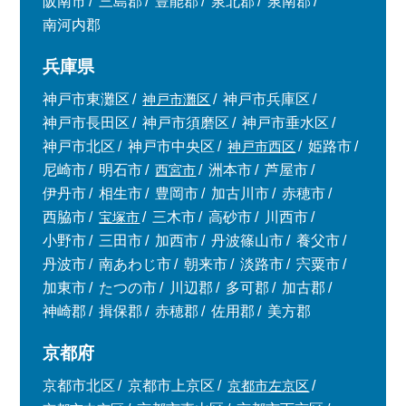
阪南市
三島郡
豊能郡
泉北郡
泉南郡
南河内郡
兵庫県
神戸市東灘区
神戸市灘区
神戸市兵庫区
神戸市長田区
神戸市須磨区
神戸市垂水区
神戸市北区
神戸市中央区
神戸市西区
姫路市
尼崎市
明石市
西宮市
洲本市
芦屋市
伊丹市
相生市
豊岡市
加古川市
赤穂市
西脇市
宝塚市
三木市
高砂市
川西市
小野市
三田市
加西市
丹波篠山市
養父市
丹波市
南あわじ市
朝来市
淡路市
宍粟市
加東市
たつの市
川辺郡
多可郡
加古郡
神崎郡
揖保郡
赤穂郡
佐用郡
美方郡
京都府
京都市北区
京都市上京区
京都市左京区