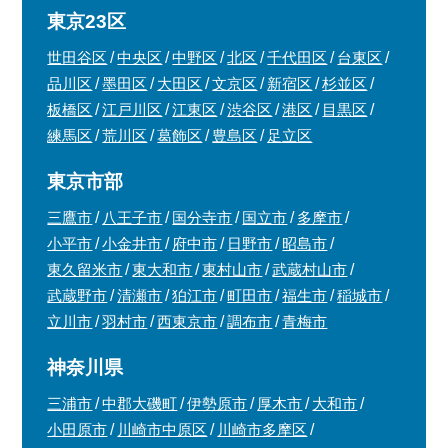
東京23区
世田谷区
中央区
中野区
北区
千代田区
台東区
品川区
墨田区
大田区
文京区
新宿区
杉並区
板橋区
江戸川区
江東区
渋谷区
港区
目黒区
練馬区
荒川区
葛飾区
豊島区
足立区
東京市部
三鷹市
八王子市
国分寺市
国立市
多摩市
小平市
小金井市
府中市
日野市
昭島市
東久留米市
東大和市
東村山市
武蔵村山市
武蔵野市
清瀬市
狛江市
町田市
福生市
稲城市
立川市
羽村市
西東京市
調布市
青梅市
神奈川県
三浦市
中郡大磯町
伊勢原市
厚木市
大和市
小田原市
川崎市中原区
川崎市多摩区