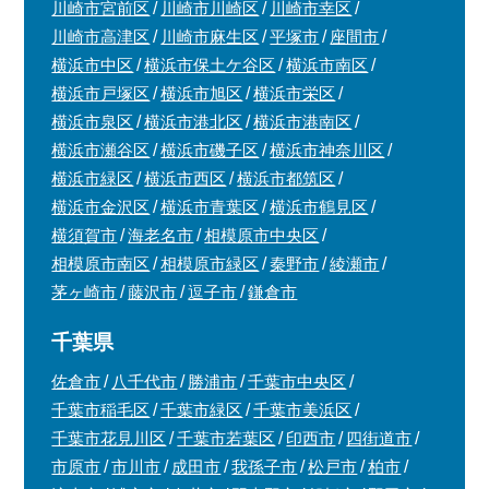
川崎市宮前区
川崎市川崎区
川崎市幸区
川崎市高津区
川崎市麻生区
平塚市
座間市
横浜市中区
横浜市保土ケ谷区
横浜市南区
横浜市戸塚区
横浜市旭区
横浜市栄区
横浜市泉区
横浜市港北区
横浜市港南区
横浜市瀬谷区
横浜市磯子区
横浜市神奈川区
横浜市緑区
横浜市西区
横浜市都筑区
横浜市金沢区
横浜市青葉区
横浜市鶴見区
横須賀市
海老名市
相模原市中央区
相模原市南区
相模原市緑区
秦野市
綾瀬市
茅ヶ崎市
藤沢市
逗子市
鎌倉市
千葉県
佐倉市
八千代市
勝浦市
千葉市中央区
千葉市稲毛区
千葉市緑区
千葉市美浜区
千葉市花見川区
千葉市若葉区
印西市
四街道市
市原市
市川市
成田市
我孫子市
松戸市
柏市