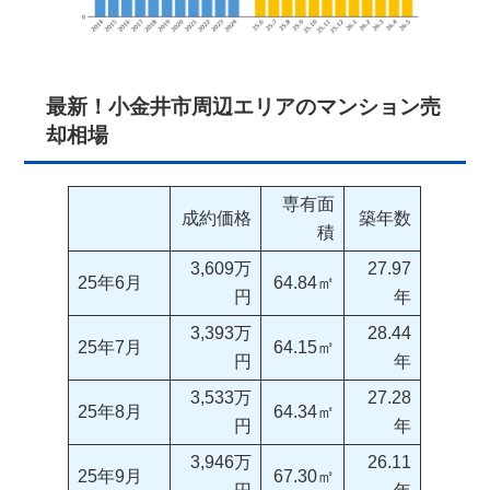
最新！小金井市周辺エリアのマンション売
却相場
専有面
成約価格
築年数
積
3,609万
27.97
25年6月
64.84㎡
円
年
3,393万
28.44
25年7月
64.15㎡
円
年
3,533万
27.28
25年8月
64.34㎡
円
年
3,946万
26.11
25年9月
67.30㎡