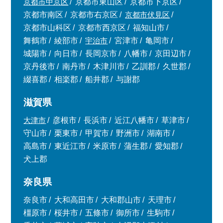
京都市中京区
京都市東山区
京都市下京区
京都市南区
京都市右京区
京都市伏見区
京都市山科区
京都市西京区
福知山市
舞鶴市
綾部市
宇治市
宮津市
亀岡市
城陽市
向日市
長岡京市
八幡市
京田辺市
京丹後市
南丹市
木津川市
乙訓郡
久世郡
綴喜郡
相楽郡
船井郡
与謝郡
滋賀県
大津市
彦根市
長浜市
近江八幡市
草津市
守山市
栗東市
甲賀市
野洲市
湖南市
高島市
東近江市
米原市
蒲生郡
愛知郡
犬上郡
奈良県
奈良市
大和高田市
大和郡山市
天理市
橿原市
桜井市
五條市
御所市
生駒市