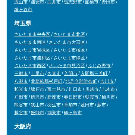
流山市
浦安市
白井市
習志野市
船橋市
野田市
鎌ヶ谷市
埼玉県
さいたま市中央区
さいたま市北区
さいたま市南区
さいたま市大宮区
さいたま市岩槻区
さいたま市桜区
さいたま市浦和区
さいたま市緑区
さいたま市西区
さいたま市見沼区
ふじみ野市
三郷市
上尾市
久喜市
入間市
入間郡三芳町
八潮市
北葛飾郡杉戸町
北足立郡伊奈町
吉川市
和光市
坂戸市
富士見市
川口市
川越市
志木市
戸田市
所沢市
新座市
春日部市
朝霞市
桶川市
熊谷市
狭山市
羽生市
草加市
蓮田市
蕨市
越谷市
飯能市
鴻巣市
鶴ヶ島市
大阪府