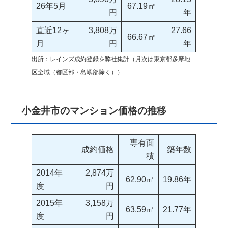
26年5月
67.19㎡
円
年
直近12ヶ
3,808万
27.66
66.67㎡
月
円
年
出所：レインズ成約登録を弊社集計（月次は東京都多摩地
区全域（都区部・島嶼部除く））
小金井市のマンション価格の推移
専有面
成約価格
築年数
積
2014年
2,874万
62.90㎡
19.86年
度
円
2015年
3,158万
63.59㎡
21.77年
度
円