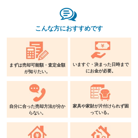
関西支社
0120-711-018
こんな方におすすめです
いますぐ・決まった日時まで
まずは売却可能額・査定金額
に
お金が必要。
が
知りたい。
家具や家財が片付けられず
困
自分に合った売却方法が
分か
っている。
らない。