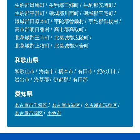
生駒郡斑鳩町
生駒郡三郷町
生駒郡安堵町
生駒郡平群町
磯城郡川西町
磯城郡三宅町
磯城郡田原本町
宇陀郡曽爾村
宇陀郡御杖村
高市郡明日香村
高市郡高取町
北葛城郡王寺町
北葛城郡広陵町
北葛城郡上牧町
北葛城郡河合町
和歌山県
和歌山市
海南市
橋本市
有田市
紀の川市
岩出市
海草郡
伊都郡
有田郡
愛知県
名古屋市千種区
名古屋市港区
名古屋市瑞穂区
名古屋市緑区
小牧市