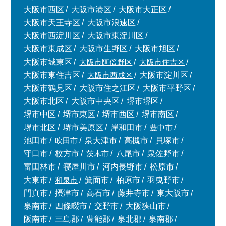
大阪市西区
大阪市港区
大阪市大正区
大阪市天王寺区
大阪市浪速区
大阪市西淀川区
大阪市東淀川区
大阪市東成区
大阪市生野区
大阪市旭区
大阪市城東区
大阪市阿倍野区
大阪市住吉区
大阪市東住吉区
大阪市西成区
大阪市淀川区
大阪市鶴見区
大阪市住之江区
大阪市平野区
大阪市北区
大阪市中央区
堺市堺区
堺市中区
堺市東区
堺市西区
堺市南区
堺市北区
堺市美原区
岸和田市
豊中市
池田市
吹田市
泉大津市
高槻市
貝塚市
守口市
枚方市
茨木市
八尾市
泉佐野市
富田林市
寝屋川市
河内長野市
松原市
大東市
和泉市
箕面市
柏原市
羽曳野市
門真市
摂津市
高石市
藤井寺市
東大阪市
泉南市
四條畷市
交野市
大阪狭山市
阪南市
三島郡
豊能郡
泉北郡
泉南郡