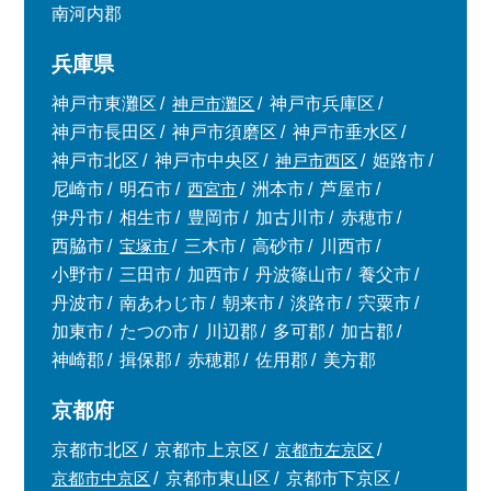
南河内郡
兵庫県
神戸市東灘区
神戸市灘区
神戸市兵庫区
神戸市長田区
神戸市須磨区
神戸市垂水区
神戸市北区
神戸市中央区
神戸市西区
姫路市
尼崎市
明石市
西宮市
洲本市
芦屋市
伊丹市
相生市
豊岡市
加古川市
赤穂市
西脇市
宝塚市
三木市
高砂市
川西市
小野市
三田市
加西市
丹波篠山市
養父市
丹波市
南あわじ市
朝来市
淡路市
宍粟市
加東市
たつの市
川辺郡
多可郡
加古郡
神崎郡
揖保郡
赤穂郡
佐用郡
美方郡
京都府
京都市北区
京都市上京区
京都市左京区
京都市中京区
京都市東山区
京都市下京区