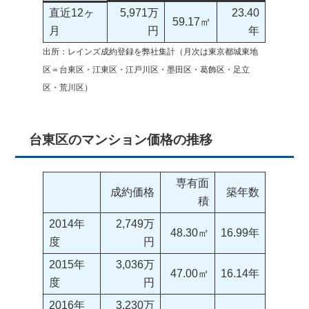
直近12ヶ
5,971万
23.40
59.17㎡
月
円
年
出所：レインズ成約登録を弊社集計（月次は東京都城東地
区＝台東区・江東区・江戸川区・墨田区・葛飾区・足立
区・荒川区）
台東区のマンション価格の推移
専有面
成約価格
築年数
積
2014年
2,749万
48.30㎡
16.99年
度
円
2015年
3,036万
47.00㎡
16.14年
度
円
2016年
3,230万