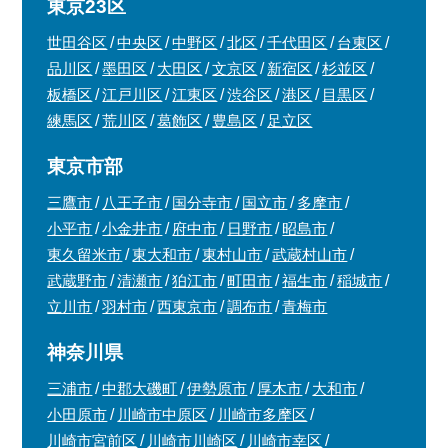
東京23区
世田谷区
中央区
中野区
北区
千代田区
台東区
品川区
墨田区
大田区
文京区
新宿区
杉並区
板橋区
江戸川区
江東区
渋谷区
港区
目黒区
練馬区
荒川区
葛飾区
豊島区
足立区
東京市部
三鷹市
八王子市
国分寺市
国立市
多摩市
小平市
小金井市
府中市
日野市
昭島市
東久留米市
東大和市
東村山市
武蔵村山市
武蔵野市
清瀬市
狛江市
町田市
福生市
稲城市
立川市
羽村市
西東京市
調布市
青梅市
神奈川県
三浦市
中郡大磯町
伊勢原市
厚木市
大和市
小田原市
川崎市中原区
川崎市多摩区
川崎市宮前区
川崎市川崎区
川崎市幸区