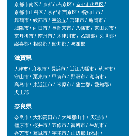
京都市南区
京都市右京区
京都市伏見区
京都市山科区
京都市西京区
福知山市
舞鶴市
綾部市
宇治市
宮津市
亀岡市
城陽市
向日市
長岡京市
八幡市
京田辺市
京丹後市
南丹市
木津川市
乙訓郡
久世郡
綴喜郡
相楽郡
船井郡
与謝郡
滋賀県
大津市
彦根市
長浜市
近江八幡市
草津市
守山市
栗東市
甲賀市
野洲市
湖南市
高島市
東近江市
米原市
蒲生郡
愛知郡
犬上郡
奈良県
奈良市
大和高田市
大和郡山市
天理市
橿原市
桜井市
五條市
御所市
生駒市
香芝市
葛城市
宇陀市
山辺郡山添村