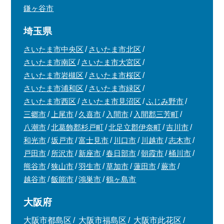
鎌ヶ谷市
埼玉県
さいたま市中央区
さいたま市北区
さいたま市南区
さいたま市大宮区
さいたま市岩槻区
さいたま市桜区
さいたま市浦和区
さいたま市緑区
さいたま市西区
さいたま市見沼区
ふじみ野市
三郷市
上尾市
久喜市
入間市
入間郡三芳町
八潮市
北葛飾郡杉戸町
北足立郡伊奈町
吉川市
和光市
坂戸市
富士見市
川口市
川越市
志木市
戸田市
所沢市
新座市
春日部市
朝霞市
桶川市
熊谷市
狭山市
羽生市
草加市
蓮田市
蕨市
越谷市
飯能市
鴻巣市
鶴ヶ島市
大阪府
大阪市都島区
大阪市福島区
大阪市此花区