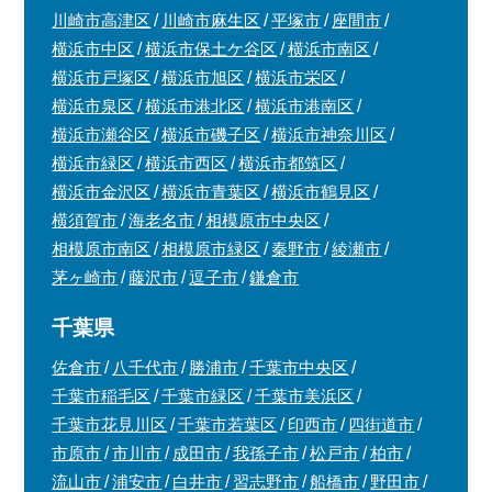
川崎市高津区
川崎市麻生区
平塚市
座間市
横浜市中区
横浜市保土ケ谷区
横浜市南区
横浜市戸塚区
横浜市旭区
横浜市栄区
横浜市泉区
横浜市港北区
横浜市港南区
横浜市瀬谷区
横浜市磯子区
横浜市神奈川区
横浜市緑区
横浜市西区
横浜市都筑区
横浜市金沢区
横浜市青葉区
横浜市鶴見区
横須賀市
海老名市
相模原市中央区
相模原市南区
相模原市緑区
秦野市
綾瀬市
茅ヶ崎市
藤沢市
逗子市
鎌倉市
千葉県
佐倉市
八千代市
勝浦市
千葉市中央区
千葉市稲毛区
千葉市緑区
千葉市美浜区
千葉市花見川区
千葉市若葉区
印西市
四街道市
市原市
市川市
成田市
我孫子市
松戸市
柏市
流山市
浦安市
白井市
習志野市
船橋市
野田市