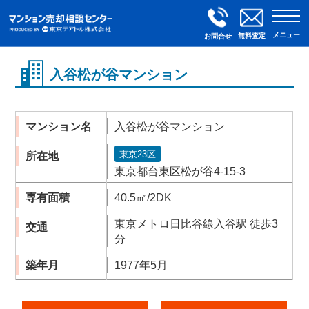
メニュー
無料査定
お問合せ
入谷松が谷マンション
マンション名
入谷松が谷マンション
東京23区
所在地
東京都台東区松が谷4-15-3
専有面積
40.5㎡/2DK
東京メトロ日比谷線入谷駅 徒歩3
交通
分
築年月
1977年5月