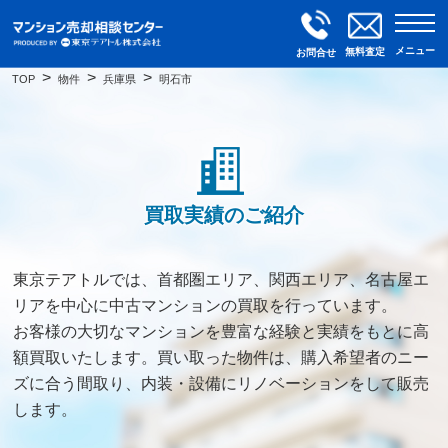
メニュー
無料査定
お問合せ
TOP
物件
兵庫県
明石市
買取実績のご紹介
東京テアトルでは、首都圏エリア、関西エリア、名古屋エ
リアを中心に中古マンションの買取を行っています。
お客様の大切なマンションを豊富な経験と実績をもとに高
額買取いたします。買い取った物件は、購入希望者のニー
ズに合う間取り、内装・設備にリノベーションをして販売
します。