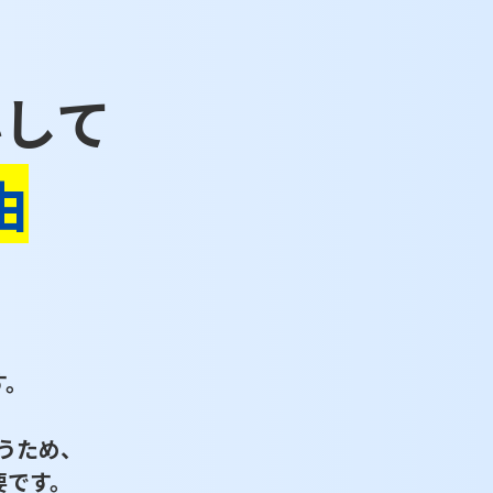
心して
由
す。
うため、
要です。