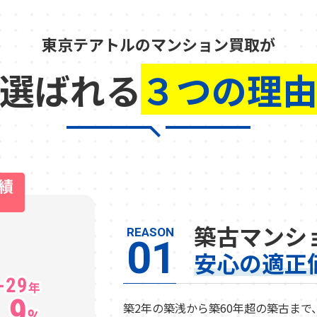
東京テアトルのマンション買取が
選ばれる
３つの理
築古マンシ
REASON
01
安心の適正
築2年の築浅から築60年超の築古ま