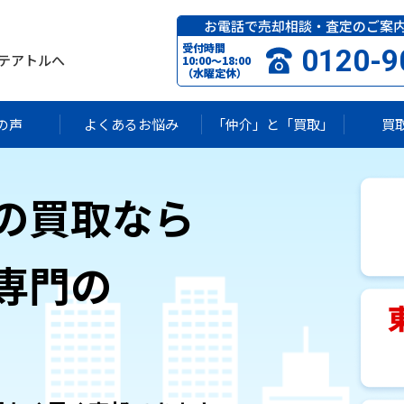
お電話で売却相談・査定のご案
受付時間
0120-9
テアトルへ
10:00〜18:00
（水曜定休）
の声
よくあるお悩み
「仲介」と「買取」
買
の買取なら
専門の