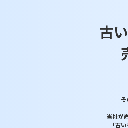
古い
そ
当社が
「古い